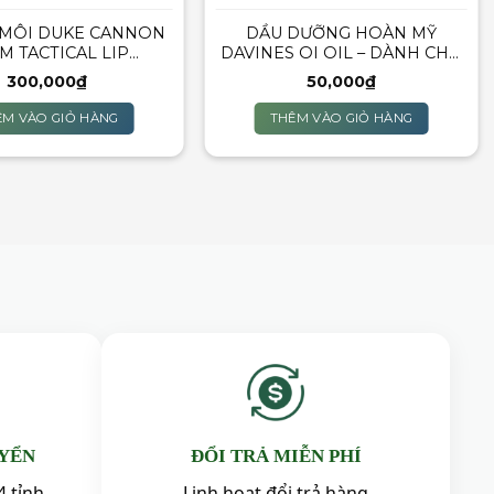
MÔI DUKE CANNON
DẦU DƯỠNG HOÀN MỸ
M TACTICAL LIP
DAVINES OI OIL – DÀNH CHO
PROTECTANT
MỌI LOẠI TÓC (GÓI DÙNG
300,000
₫
50,000
₫
THỬ 4ML)
ÊM VÀO GIỎ HÀNG
THÊM VÀO GIỎ HÀNG
UYỂN
ĐỔI TRẢ MIỄN PHÍ
4 tỉnh
Linh hoạt đổi trả hàng