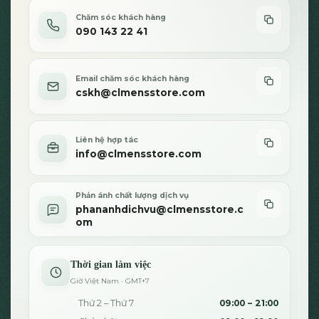
Chăm sóc khách hàng
090 143 22 41
Email chăm sóc khách hàng
cskh@clmensstore.com
Liên hệ hợp tác
info@clmensstore.com
Phản ánh chất lượng dịch vụ
phananhdichvu@clmensstore.c
om
Thời gian làm việc
Giờ Việt Nam · GMT+7
Thứ 2 – Thứ 7
09:00 – 21:00