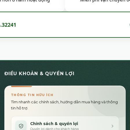
m
6.32241
ĐIỀU KHOẢN & QUYỀN LỢI
THÔNG TIN HỮU ÍCH
Tìm nhanh các chính sách, hướng dẫn mua hàng và thông
tin hỗ trợ.
Chính sách & quyền lợi
Quyền lợi dành cho khách hàng