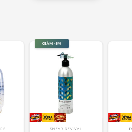
GIẢM -5%
ORS
SHEAR REVIVAL
D