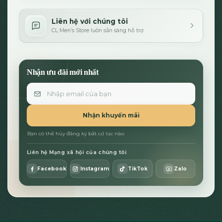
Liên hệ với chúng tôi
CL Men’s Store luôn sẵn sàng hỗ trợ
Nhận ưu đãi mới nhất
Email
Nhận khuyến mãi
Bạn có thể hủy đăng ký bất cứ lúc nào.
Liên hệ Mạng xã hội của chúng tôi
Facebook
Instagram
TikTok
Zalo