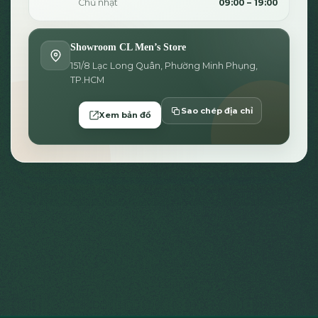
Chủ nhật
09:00 – 19:00
Showroom CL Men’s Store
151/8 Lạc Long Quân, Phường Minh Phụng,
TP.HCM
Sao chép địa chỉ
Xem bản đồ