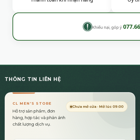
trên
trên
trang
trang
sản
sản
phẩm
phẩ
077.6
Khiếu nại, góp ý
THÔNG TIN LIÊN HỆ
CL MEN'S STORE
Chưa mở cửa · Mở lúc 09:00
Hỗ trợ sản phẩm, đơn
hàng, hợp tác và phản ánh
chất lượng dịch vụ.