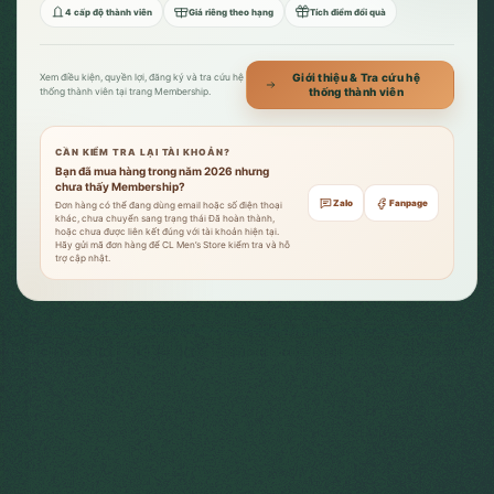
4 cấp độ thành viên
Giá riêng theo hạng
Tích điểm đổi quà
Giới thiệu & Tra cứu hệ
Xem điều kiện, quyền lợi, đăng ký và tra cứu hệ
thống thành viên
thống thành viên tại trang Membership.
CẦN KIỂM TRA LẠI TÀI KHOẢN?
Bạn đã mua hàng trong năm 2026 nhưng
chưa thấy Membership?
Zalo
Fanpage
Đơn hàng có thể đang dùng email hoặc số điện thoại
khác, chưa chuyển sang trạng thái Đã hoàn thành,
hoặc chưa được liên kết đúng với tài khoản hiện tại.
Hãy gửi mã đơn hàng để CL Men’s Store kiểm tra và hỗ
trợ cập nhật.