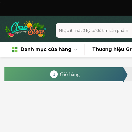
Skip
Miễn ph
to
content
Tìm
kiếm:
Danh mục cửa hàng
Thương hiệu G
Giỏ hàng
1