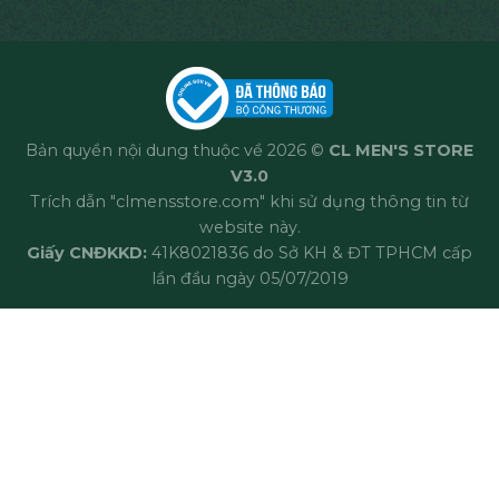
Bản quyền nội dung thuộc về 2026 ©
CL MEN'S STORE
V3.0
Trích dẫn "clmensstore.com" khi sử dụng thông tin từ
website này.
Giấy CNĐKKD:
41K8021836 do Sở KH & ĐT TPHCM cấp
lần đầu ngày 05/07/2019