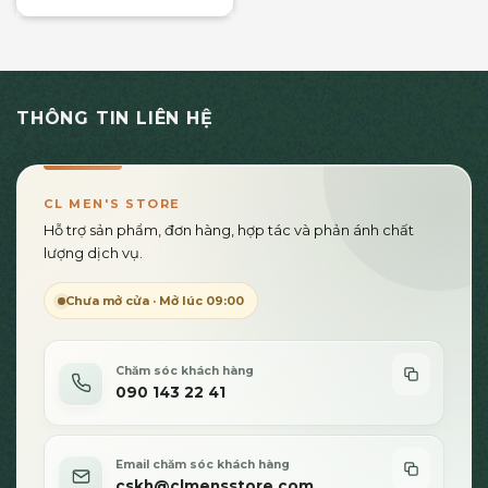
600,000₫.
THÔNG TIN LIÊN HỆ
CL MEN'S STORE
Hỗ trợ sản phẩm, đơn hàng, hợp tác và phản ánh chất
lượng dịch vụ.
Chưa mở cửa · Mở lúc 09:00
Chăm sóc khách hàng
090 143 22 41
Email chăm sóc khách hàng
cskh@clmensstore.com