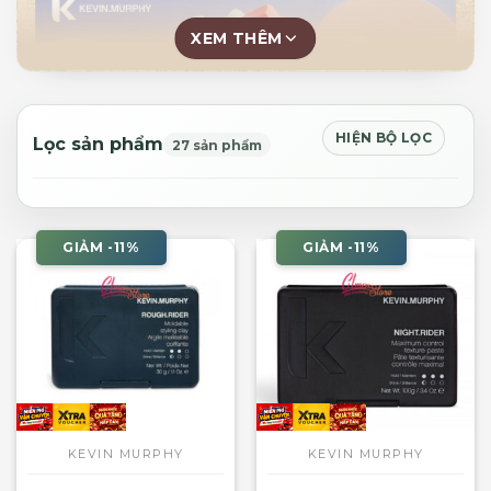
XEM THÊM
HIỆN BỘ LỌC
Lọc sản phẩm
27 sản phẩm
Lịch Sử Hình Thành và Phát Triển
Kevin Murphy
bắt đầu sự nghiệp của mình trong
GIẢM -11%
GIẢM -11%
ngành tóc từ khi còn rất trẻ và đã làm việc với
nhiều nhân vật nổi tiếng cũng như trên các tạp chí
thời trang hàng đầu thế giới. Với kinh nghiệm
phong phú từ công việc tạo mẫu tóc cho các
show diễn thời trang và chụp ảnh, ông nhận ra nhu
cầu về những sản phẩm tóc không chỉ hiệu quả
mà còn phải an toàn cho tóc và da đầu.
KEVIN MURPHY
KEVIN MURPHY
Năm 2004, Kevin Murphy quyết định thành lập