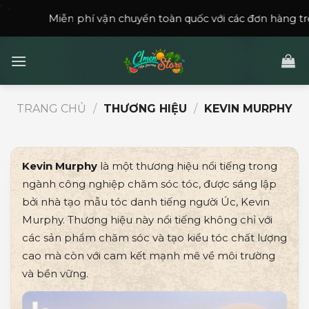
Skip
n phí vận chuyển toàn quốc với các đơn hàng trên
150,000
₫
.
to
content
TRANG CHỦ
/
THƯƠNG HIỆU
/
KEVIN MURPHY
Kevin Murphy
là một thương hiệu nổi tiếng trong
ngành công nghiệp chăm sóc tóc, được sáng lập
bởi nhà tạo mẫu tóc danh tiếng người Úc, Kevin
Murphy. Thương hiệu này nổi tiếng không chỉ với
các sản phẩm chăm sóc và tạo kiểu tóc chất lượng
cao mà còn với cam kết mạnh mẽ về môi trường
và bền vững.