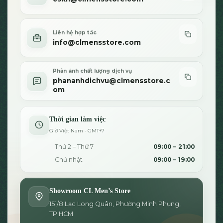
Liên hệ hợp tác
info@clmensstore.com
Phản ánh chất lượng dịch vụ
phananhdichvu@clmensstore.c
om
Thời gian làm việc
Giờ Việt Nam · GMT+7
Thứ 2 – Thứ 7
09:00 – 21:00
Chủ nhật
09:00 – 19:00
Showroom CL Men’s Store
151/8 Lạc Long Quân, Phường Minh Phụng,
TP.HCM