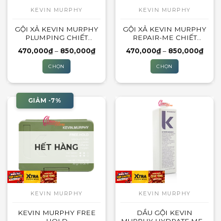
thể
KEVIN MURPHY
KEVIN MURPHY
được
GỘI XẢ KEVIN MURPHY
GỘI XẢ KEVIN MURPHY
chọn
PLUMPING CHIẾT
REPAIR-ME CHIẾT
trên
200ML
200ML
trang
Khoảng
Khoả
470,000
₫
–
850,000
₫
470,000
₫
–
850,000
₫
giá:
giá:
sản
từ
từ
CHỌN
CHỌN
470,000₫
470,
phẩm
đến
đến
Sản
Sản
850,000₫
850,
phẩm
phẩm
này
này
GIẢM -7%
có
có
nhiều
nhiều
biến
biến
thể.
thể.
HẾT HÀNG
Các
Các
tùy
tùy
chọn
chọn
có
có
thể
thể
KEVIN MURPHY
KEVIN MURPHY
được
được
KEVIN MURPHY FREE
DẦU GỘI KEVIN
chọn
chọn
HOLD
MURPHY HYDRATE.ME –