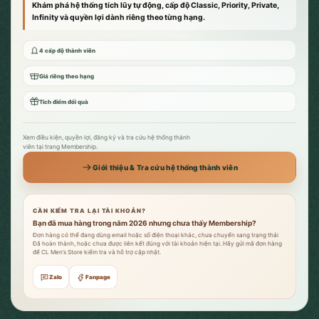
Khám phá hệ thống tích lũy tự động, cấp độ Classic, Priority, Private,
Infinity và quyền lợi dành riêng theo từng hạng.
4 cấp độ thành viên
Giá riêng theo hạng
Tích điểm đổi quà
Xem điều kiện, quyền lợi, đăng ký và tra cứu hệ thống thành
viên tại trang Membership.
Giới thiệu & Tra cứu hệ thống thành viên
CẦN KIỂM TRA LẠI TÀI KHOẢN?
Bạn đã mua hàng trong năm 2026 nhưng chưa thấy Membership?
Đơn hàng có thể đang dùng email hoặc số điện thoại khác, chưa chuyển sang trạng thái
Đã hoàn thành, hoặc chưa được liên kết đúng với tài khoản hiện tại. Hãy gửi mã đơn hàng
để CL Men’s Store kiểm tra và hỗ trợ cập nhật.
Zalo
Fanpage