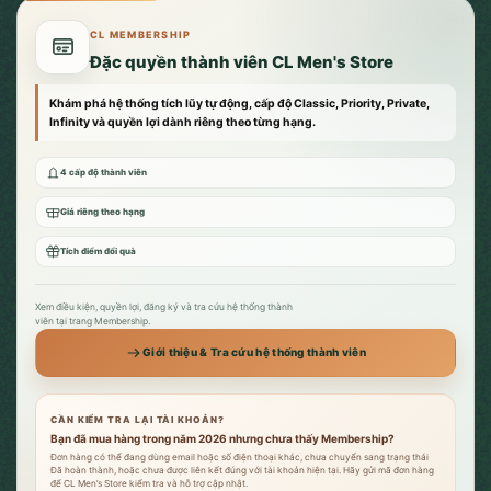
CL MEMBERSHIP
Đặc quyền thành viên CL Men's Store
Khám phá hệ thống tích lũy tự động, cấp độ Classic, Priority, Private,
Infinity và quyền lợi dành riêng theo từng hạng.
4 cấp độ thành viên
Giá riêng theo hạng
Tích điểm đổi quà
Xem điều kiện, quyền lợi, đăng ký và tra cứu hệ thống thành
viên tại trang Membership.
Giới thiệu & Tra cứu hệ thống thành viên
CẦN KIỂM TRA LẠI TÀI KHOẢN?
Bạn đã mua hàng trong năm 2026 nhưng chưa thấy Membership?
Đơn hàng có thể đang dùng email hoặc số điện thoại khác, chưa chuyển sang trạng thái
Đã hoàn thành, hoặc chưa được liên kết đúng với tài khoản hiện tại. Hãy gửi mã đơn hàng
để CL Men’s Store kiểm tra và hỗ trợ cập nhật.