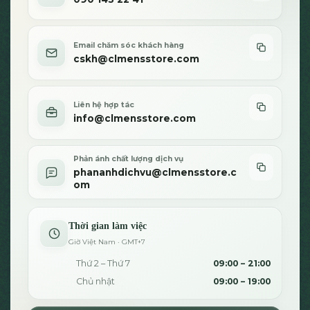
Email chăm sóc khách hàng
cskh@clmensstore.com
Liên hệ hợp tác
info@clmensstore.com
Phản ánh chất lượng dịch vụ
phananhdichvu@clmensstore.c
om
Thời gian làm việc
Giờ Việt Nam · GMT+7
Thứ 2 – Thứ 7
09:00 – 21:00
Chủ nhật
09:00 – 19:00