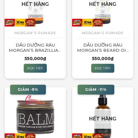
HẾT HÀNG
HẾT HÀNG
MORGAN'S POMADE
MORGAN'S POMADE
DẦU DƯỠNG RÂU
DẦU DƯỠNG RÂU
MORGAN’S BRAZILLIAN
MORGAN’S BEARD OIL
ORANGE BEARD OIL
50ML
550,000
₫
550,000
₫
50ML
ĐỌC TIẾP
ĐỌC TIẾP
GIẢM -9%
GIẢM -11%
HẾT HÀNG