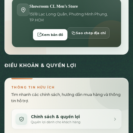
Showroom CL Men’s Store
151/8 Lạc Long Quân, Phường Minh Phụng,
TP.HCM
Sao chép địa chỉ
Xem bản đồ
ĐIỀU KHOẢN & QUYỀN LỢI
THÔNG TIN HỮU ÍCH
Tìm nhanh các chính sách, hướng dẫn mua hàng và thông
tin hỗ trợ.
Chính sách & quyền lợi
Quyền lợi dành cho khách hàng