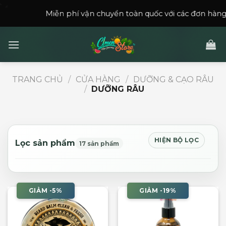
Skip
Miễn phí vận chuyển toàn quốc với các đơn hàng trên
150
to
content
TRANG CHỦ
/
CỬA HÀNG
/
DƯỠNG & CẠO RÂU
/
DƯỠNG RÂU
HIỆN BỘ LỌC
Lọc sản phẩm
17 sản phẩm
GIẢM -5%
GIẢM -19%