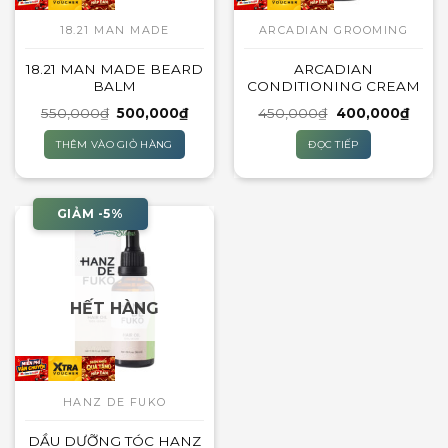
18.21 MAN MADE
ARCADIAN GROOMING
18.21 MAN MADE BEARD
ARCADIAN
BALM
CONDITIONING CREAM
Giá
Giá
Giá
Giá
550,000
₫
500,000
₫
450,000
₫
400,000
₫
gốc
hiện
gốc
hiện
là:
tại
là:
tại
THÊM VÀO GIỎ HÀNG
ĐỌC TIẾP
550,000₫.
là:
450,000₫.
là:
500,000₫.
400,
GIẢM -5%
HẾT HÀNG
HANZ DE FUKO
DẦU DƯỠNG TÓC HANZ