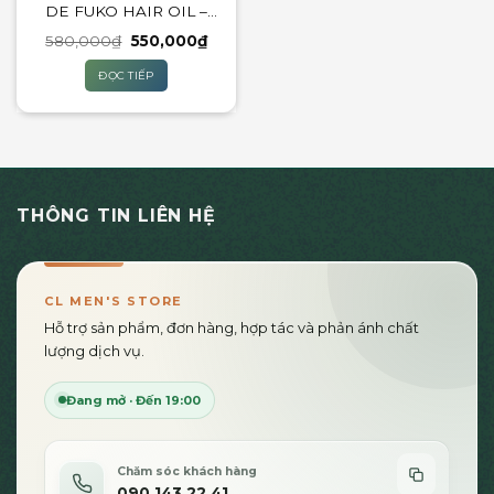
DE FUKO HAIR OIL –
50ML
Giá
Giá
580,000
₫
550,000
₫
gốc
hiện
là:
tại
ĐỌC TIẾP
580,000₫.
là:
550,000₫.
THÔNG TIN LIÊN HỆ
CL MEN'S STORE
Hỗ trợ sản phẩm, đơn hàng, hợp tác và phản ánh chất
lượng dịch vụ.
Đang mở · Đến 19:00
Chăm sóc khách hàng
090 143 22 41