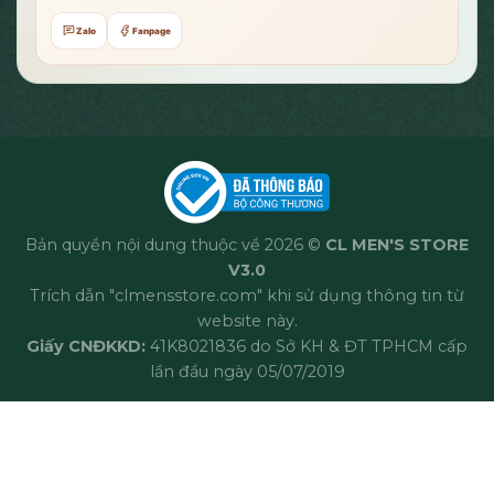
Zalo
Fanpage
Bản quyền nội dung thuộc về 2026 ©
CL MEN'S STORE
V3.0
Trích dẫn "clmensstore.com" khi sử dụng thông tin từ
website này.
Giấy CNĐKKD:
41K8021836 do Sở KH & ĐT TPHCM cấp
lần đầu ngày 05/07/2019