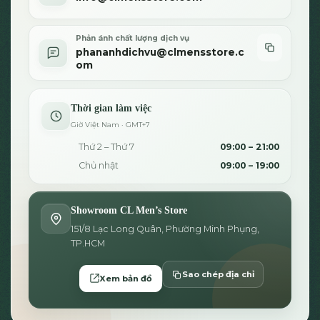
Phản ánh chất lượng dịch vụ
phananhdichvu@clmensstore.c
om
Thời gian làm việc
Giờ Việt Nam · GMT+7
Thứ 2 – Thứ 7
09:00 – 21:00
Chủ nhật
09:00 – 19:00
Showroom CL Men’s Store
151/8 Lạc Long Quân, Phường Minh Phụng,
TP.HCM
Sao chép địa chỉ
Xem bản đồ