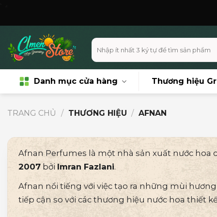
Skip
Miễn phí 
to
content
Tìm
kiếm:
Danh mục cửa hàng
Thương hiệu G
TRANG CHỦ
/
THƯƠNG HIỆU
/
AFNAN
Afnan Perfumes là một nhà sản xuất nước hoa có
2007
bởi
Imran Fazlani
.
Afnan nổi tiếng với việc tạo ra những mùi hương
tiếp cận so với các thương hiệu nước hoa thiết kế