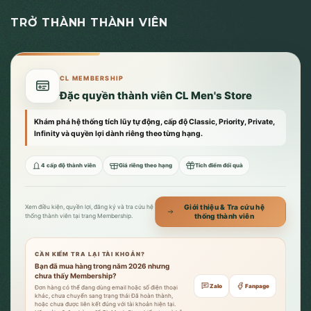
TRỞ THÀNH THÀNH VIÊN
CL MEMBERSHIP
Đặc quyền thành viên CL Men's Store
Khám phá hệ thống tích lũy tự động, cấp độ Classic, Priority, Private,
Infinity và quyền lợi dành riêng theo từng hạng.
4 cấp độ thành viên
Giá riêng theo hạng
Tích điểm đổi quà
Giới thiệu & Tra cứu hệ
Xem điều kiện, quyền lợi, đăng ký và tra cứu hệ
thống thành viên
thống thành viên tại trang Membership.
CẦN KIỂM TRA LẠI TÀI KHOẢN?
Bạn đã mua hàng trong năm 2026 nhưng
chưa thấy Membership?
Zalo
Fanpage
Đơn hàng có thể đang dùng email hoặc số điện thoại
khác, chưa chuyển sang trạng thái Đã hoàn thành,
hoặc chưa được liên kết đúng với tài khoản hiện tại.