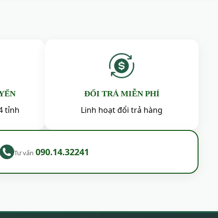
UYỂN
ĐỔI TRẢ MIỄN PHÍ
4 tỉnh
Linh hoạt đổi trả hàng
090.14.32241
Tư vấn