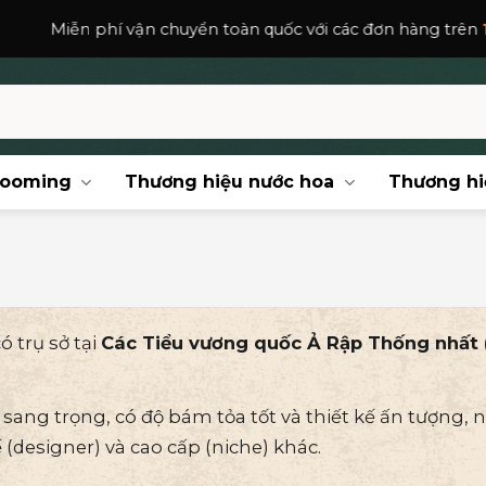
vận chuyển toàn quốc với các đơn hàng trên
150,000
₫
.
rooming
Thương hiệu nước hoa
Thương hi
 trụ sở tại
Các Tiểu vương quốc Ả Rập Thống nhất 
 sang trọng, có độ bám tỏa tốt và thiết kế ấn tượng, 
 (designer) và cao cấp (niche) khác.