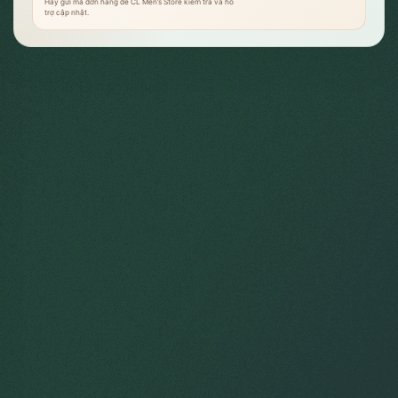
Hãy gửi mã đơn hàng để CL Men’s Store kiểm tra và hỗ
trợ cập nhật.