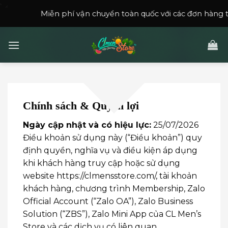
Skip
ễn phí vận chuyển toàn quốc với các đơn hàng trên
150,000
to
content
Chính sách & Quyền lợi
Ngày cập nhật và có hiệu lực:
25/07/2026
Điều khoản sử dụng này (“Điều khoản”) quy
định quyền, nghĩa vụ và điều kiện áp dụng
khi khách hàng truy cập hoặc sử dụng
website
https://clmensstore.com/
, tài khoản
khách hàng, chương trình Membership, Zalo
Official Account (“Zalo OA”), Zalo Business
Solution (“ZBS”), Zalo Mini App của CL Men’s
Store và các dịch vụ có liên quan.