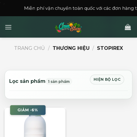
Skip
Miễn phí vận chuyển toàn quốc với các đơn hàng trên
15
to
content
TRANG CHỦ
/
THƯƠNG HIỆU
/
STOPIREX
HIỆN BỘ LỌC
Lọc sản phẩm
1 sản phẩm
GIẢM -6%