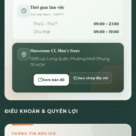
Thời gian làm việc
Giờ Việt Nam · GMT+7
Thứ 2 – Thứ 7
09:00 – 21:00
Chủ nhật
09:00 – 19:00
Showroom CL Men’s Store
151/8 Lạc Long Quân, Phường Minh Phụng,
TP.HCM
Sao chép địa chỉ
Xem bản đồ
ĐIỀU KHOẢN & QUYỀN LỢI
THÔNG TIN HỮU ÍCH