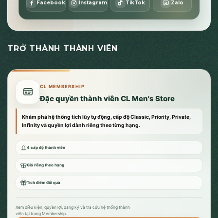
Facebook
Instagram
TikTok
Zalo
TRỞ THÀNH THÀNH VIÊN
CL MEMBERSHIP
Đặc quyền thành viên CL Men's Store
Khám phá hệ thống tích lũy tự động, cấp độ Classic, Priority, Private,
Infinity và quyền lợi dành riêng theo từng hạng.
4 cấp độ thành viên
Giá riêng theo hạng
Tích điểm đổi quà
Xem điều kiện, quyền lợi, đăng ký và tra cứu hệ thống thành
viên tại trang Membership.