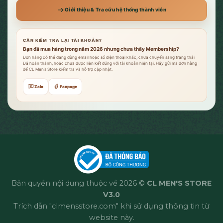
Giới thiệu & Tra cứu hệ thống thành viên
CẦN KIỂM TRA LẠI TÀI KHOẢN?
Bạn đã mua hàng trong năm 2026 nhưng chưa thấy Membership?
Đơn hàng có thể đang dùng email hoặc số điện thoại khác, chưa chuyển sang trạng thái
Đã hoàn thành, hoặc chưa được liên kết đúng với tài khoản hiện tại. Hãy gửi mã đơn hàng
để CL Men’s Store kiểm tra và hỗ trợ cập nhật.
Zalo
Fanpage
Bản quyền nội dung thuộc về 2026 ©
CL MEN'S STORE
V3.0
Trích dẫn "clmensstore.com" khi sử dụng thông tin từ
website này.