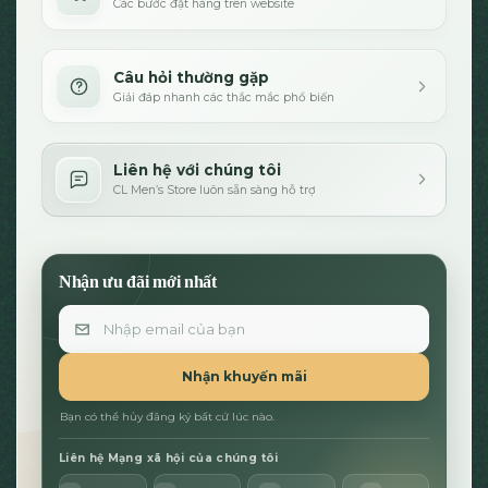
Các bước đặt hàng trên website
Câu hỏi thường gặp
Giải đáp nhanh các thắc mắc phổ biến
Liên hệ với chúng tôi
CL Men’s Store luôn sẵn sàng hỗ trợ
Nhận ưu đãi mới nhất
Email
Nhận khuyến mãi
Bạn có thể hủy đăng ký bất cứ lúc nào.
Liên hệ Mạng xã hội của chúng tôi