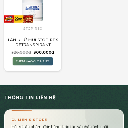
STOPIREX
LĂN KHỬ MÙI STOPIREX
DETRANSPIRANT
INTENSIF PEAUX
Giá
Giá
320,000
₫
300,000
₫
SENSIBLES – 30ML
gốc
hiện
là:
tại
THÊM VÀO GIỎ HÀNG
320,000₫.
là:
300,000₫.
THÔNG TIN LIÊN HỆ
CL MEN'S STORE
Hỗ trợ sản phẩm, đơn hàng, hợp tác và phản ánh chất