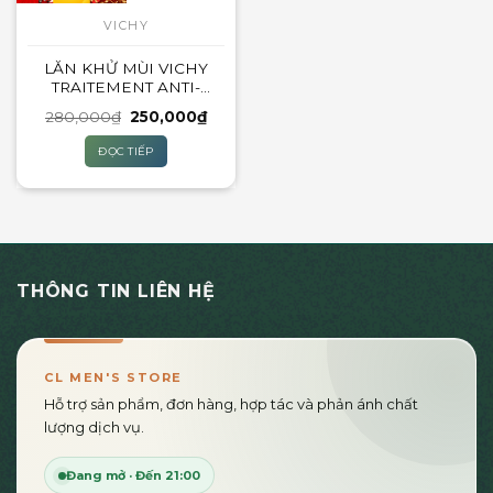
VICHY
LĂN KHỬ MÙI VICHY
TRAITEMENT ANTI-
TRANSPIRANT 48H –
Giá
Giá
280,000
₫
250,000
₫
50ML
gốc
hiện
là:
tại
ĐỌC TIẾP
280,000₫.
là:
250,000₫.
THÔNG TIN LIÊN HỆ
CL MEN'S STORE
Hỗ trợ sản phẩm, đơn hàng, hợp tác và phản ánh chất
lượng dịch vụ.
Đang mở · Đến 21:00