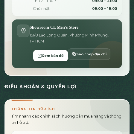
Thứ 2 – Thứ 7
09:00 – 21:00
Chủ nhật
09:00 – 19:00
Showroom CL Men’s Store
151/8 Lạc Long Quân, Phường Minh Phụng,
TP.HCM
Sao chép địa chỉ
Xem bản đồ
ĐIỀU KHOẢN & QUYỀN LỢI
THÔNG TIN HỮU ÍCH
Tìm nhanh các chính sách, hướng dẫn mua hàng và thông
tin hỗ trợ.