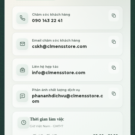
Chăm sóc khách hàng
090 143 22 41
Email chăm sóc khách hàng
cskh@clmensstore.com
Liên hệ hợp tác
info@clmensstore.com
Phản ánh chất lượng dịch vụ
phananhdichvu@clmensstore.c
om
Thời gian làm việc
Giờ Việt Nam · GMT+7