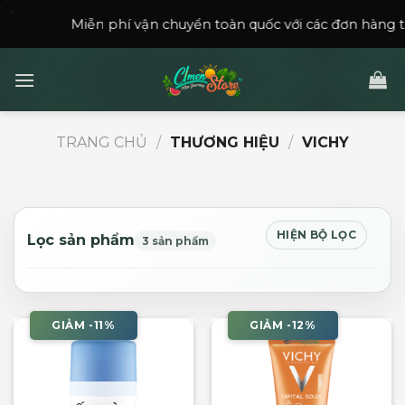
Skip
Miễn phí vận chuyển toàn quốc với các đơn hàng trên
15
to
content
TRANG CHỦ
/
THƯƠNG HIỆU
/
VICHY
HIỆN BỘ LỌC
Lọc sản phẩm
3 sản phẩm
GIẢM -11%
GIẢM -12%