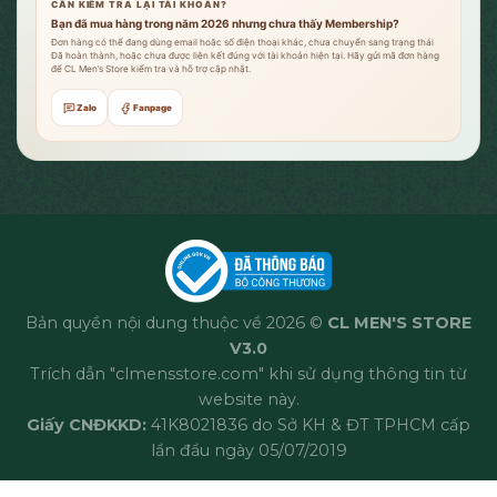
CẦN KIỂM TRA LẠI TÀI KHOẢN?
Bạn đã mua hàng trong năm 2026 nhưng chưa thấy Membership?
Đơn hàng có thể đang dùng email hoặc số điện thoại khác, chưa chuyển sang trạng thái
Đã hoàn thành, hoặc chưa được liên kết đúng với tài khoản hiện tại. Hãy gửi mã đơn hàng
để CL Men’s Store kiểm tra và hỗ trợ cập nhật.
Zalo
Fanpage
Bản quyền nội dung thuộc về 2026 ©
CL MEN'S STORE
V3.0
Trích dẫn "clmensstore.com" khi sử dụng thông tin từ
website này.
Giấy CNĐKKD:
41K8021836 do Sở KH & ĐT TPHCM cấp
lần đầu ngày 05/07/2019