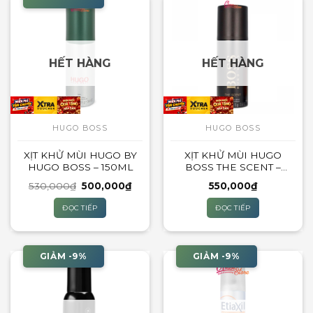
HẾT HÀNG
HẾT HÀNG
HUGO BOSS
HUGO BOSS
XỊT KHỬ MÙI HUGO BY
XỊT KHỬ MÙI HUGO
HUGO BOSS – 150ML
BOSS THE SCENT –
150ML
Giá
Giá
530,000
₫
500,000
₫
550,000
₫
gốc
hiện
là:
tại
ĐỌC TIẾP
ĐỌC TIẾP
530,000₫.
là:
500,000₫.
GIẢM -9%
GIẢM -9%