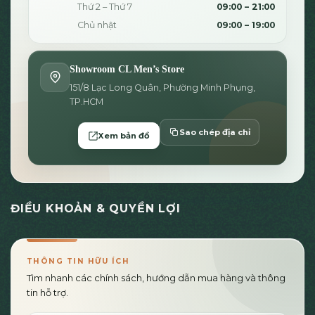
Thứ 2 – Thứ 7
09:00 – 21:00
Chủ nhật
09:00 – 19:00
Showroom CL Men’s Store
151/8 Lạc Long Quân, Phường Minh Phụng,
TP.HCM
Sao chép địa chỉ
Xem bản đồ
ĐIỀU KHOẢN & QUYỀN LỢI
THÔNG TIN HỮU ÍCH
Tìm nhanh các chính sách, hướng dẫn mua hàng và thông
tin hỗ trợ.