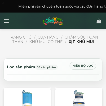
Skip
Miễn phí vận chuyển toàn quốc với các đơn hàng trên
150,0
to
content
TRANG CHỦ
/
CỬA HÀNG
/
CHĂM SÓC TOÀN
THÂN
/
KHỬ MÙI CƠ THỂ
/
XỊT KHỬ MÙI
HIỆN BỘ LỌC
Lọc sản phẩm
16 sản phẩm