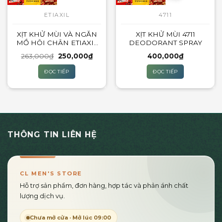
ETIAXIL
4711
XỊT KHỬ MÙI VÀ NGĂN
XỊT KHỬ MÙI 4711
MỒ HÔI CHÂN ETIAXIL
DEODORANT SPRAY
DÉODORANT ANTI-
Giá
Giá
263,000
₫
250,000
₫
400,000
₫
TRANSPIRANT 48H
gốc
hiện
SPRAY
là:
tại
ĐỌC TIẾP
ĐỌC TIẾP
263,000₫.
là:
250,000₫.
THÔNG TIN LIÊN HỆ
CL MEN'S STORE
Hỗ trợ sản phẩm, đơn hàng, hợp tác và phản ánh chất
lượng dịch vụ.
Chưa mở cửa · Mở lúc 09:00