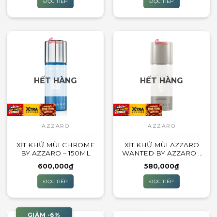
ĐỌC TIẾP
ĐỌC TIẾP
850,000₫.
là:
phẩm
800,000₫.
HẾT HÀNG
HẾT HÀNG
AZZARO
AZZARO
XỊT KHỬ MÙI CHROME
XỊT KHỬ MÙI AZZARO
BY AZZARO – 150ML
WANTED BY AZZARO –
150ML
600,000
₫
580,000
₫
ĐỌC TIẾP
ĐỌC TIẾP
GIẢM -6%