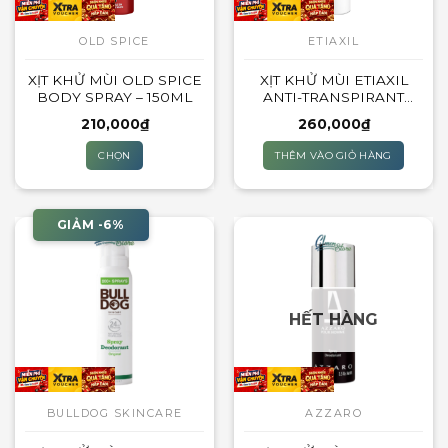
OLD SPICE
ETIAXIL
XỊT KHỬ MÙI OLD SPICE
XỊT KHỬ MÙI ETIAXIL
BODY SPRAY – 150ML
ANTI-TRANSPIRANT
PROTECTION 48H –
210,000
₫
260,000
₫
150ML (CÓ GAS – PHUN
SƯƠNG)
CHỌN
THÊM VÀO GIỎ HÀNG
Sản
phẩm
này
GIẢM -6%
có
nhiều
biến
thể.
HẾT HÀNG
Các
tùy
chọn
có
thể
BULLDOG SKINCARE
AZZARO
được