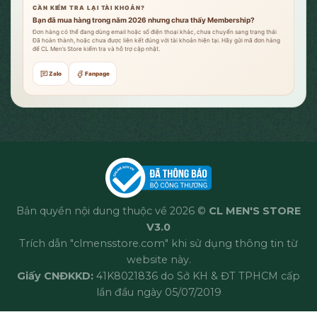
CẦN KIỂM TRA LẠI TÀI KHOẢN?
Bạn đã mua hàng trong năm 2026 nhưng chưa thấy Membership?
Đơn hàng có thể đang dùng email hoặc số điện thoại khác, chưa chuyển sang trạng thái
Đã hoàn thành, hoặc chưa được liên kết đúng với tài khoản hiện tại. Hãy gửi mã đơn hàng
để CL Men’s Store kiểm tra và hỗ trợ cập nhật.
Zalo
Fanpage
Bản quyền nội dung thuộc về 2026 ©
CL MEN'S STORE
V3.0
Trích dẫn "clmensstore.com" khi sử dụng thông tin từ
website này.
Giấy CNĐKKD:
41K8021836 do Sở KH & ĐT TPHCM cấp
lần đầu ngày 05/07/2019