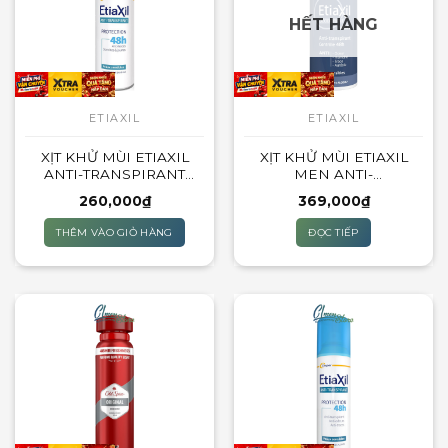
HẾT HÀNG
ETIAXIL
ETIAXIL
XỊT KHỬ MÙI ETIAXIL
XỊT KHỬ MÙI ETIAXIL
ANTI-TRANSPIRANT
MEN ANTI-
PROTECTION 48H SANS
TRANSPIRANT
260,000
₫
369,000
₫
GAS – 100ML (KHÔNG
CONTROLE 48H – 150ML
CÓ GAS – PHUN SƯƠNG)
THÊM VÀO GIỎ HÀNG
ĐỌC TIẾP