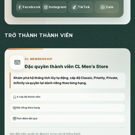
Facebook
Instagram
TikTok
Zalo
TRỞ THÀNH THÀNH VIÊN
CL MEMBERSHIP
Đặc quyền thành viên CL Men's Store
Khám phá hệ thống tích lũy tự động, cấp độ Classic, Priority, Private,
Infinity và quyền lợi dành riêng theo từng hạng.
4 cấp độ thành viên
Giá riêng theo hạng
Tích điểm đổi quà
Xem điều kiện, quyền lợi, đăng ký và tra cứu hệ thống thành