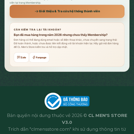
viên tại trang Membership.
Giới thiệu & Tra cứu hệ thống thành viên
CẦN KIỂM TRA LẠI TÀI KHOẢN?
Bạn đã mua hàng trong năm 2026 nhưng chưa thấy Membership?
Đơn hàng có thể đang dùng email hoặc số điện thoại khác, chưa chuyển sang trạng thái
Đã hoàn thành, hoặc chưa được liên kết đúng với tài khoản hiện tại. Hãy gửi mã đơn hàng
để CL Men’s Store kiểm tra và hỗ trợ cập nhật.
Zalo
Fanpage
Bản quyền nội dung thuộc về 2026 ©
CL MEN'S STORE
V3.0
Trích dẫn "clmensstore.com" khi sử dụng thông tin từ