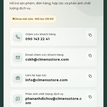
Hỗ trợ sản phẩm, đơn hàng, hợp tác và phản ánh chất
có
lượng dịch vụ.
thể
được
Chưa mở cửa · Mở lúc 09:00
chọn
trên
trang
sản
Chăm sóc khách hàng
090 143 22 41
phẩm
Email chăm sóc khách hàng
cskh@clmensstore.com
Liên hệ hợp tác
info@clmensstore.com
Phản ánh chất lượng dịch vụ
phananhdichvu@clmensstore.c
om