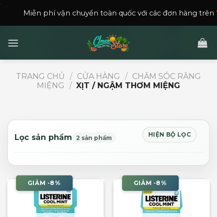
Skip
Miễn phí vận chuyển toàn quốc với các đơn hàng trên
150,00
to
content
TRANG CHỦ
/
CỬA HÀNG
/
CHĂM SÓC RĂNG
MIỆNG
/
XỊT / NGẬM THƠM MIỆNG
HIỆN BỘ LỌC
Lọc sản phẩm
2 sản phẩm
GIẢM -8%
GIẢM -8%