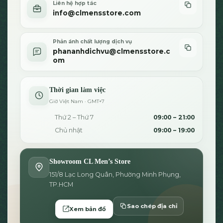
Liên hệ hợp tác
info@clmensstore.com
Phản ánh chất lượng dịch vụ
phananhdichvu@clmensstore.c
om
Thời gian làm việc
Giờ Việt Nam · GMT+7
Thứ 2 – Thứ 7
09:00 – 21:00
Chủ nhật
09:00 – 19:00
Showroom CL Men’s Store
151/8 Lạc Long Quân, Phường Minh Phụng,
TP.HCM
Sao chép địa chỉ
Xem bản đồ