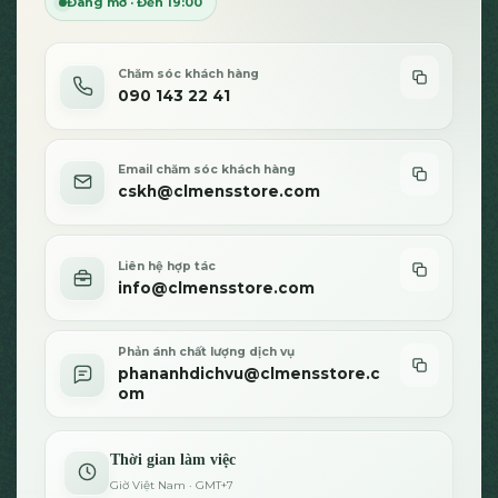
Đang mở · Đến 19:00
Chăm sóc khách hàng
090 143 22 41
Email chăm sóc khách hàng
cskh@clmensstore.com
Liên hệ hợp tác
info@clmensstore.com
Phản ánh chất lượng dịch vụ
phananhdichvu@clmensstore.c
om
Thời gian làm việc
Giờ Việt Nam · GMT+7