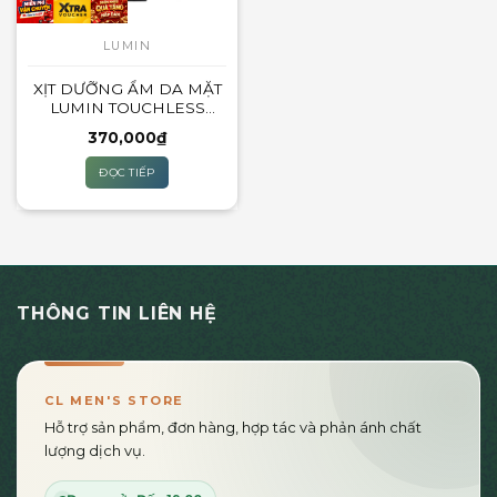
LUMIN
XỊT DƯỠNG ẨM DA MẶT
LUMIN TOUCHLESS
HYDRATION FACE MIST
370,000
₫
ĐỌC TIẾP
THÔNG TIN LIÊN HỆ
CL MEN'S STORE
Hỗ trợ sản phẩm, đơn hàng, hợp tác và phản ánh chất
lượng dịch vụ.