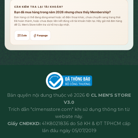
CẦN KIỂM TRA LẠI TÀI KHOẢN?
Bạn đã mua hàng trong năm 2026 nhưng chưa thấy Membership?
Đơn hàng có thể đang dùng email hoặc số điện thoại khác, chưa chuyển sang trạng thái
Đã hoàn thành, hoặc chưa được liên kết đúng với tài khoản hiện tại. Hãy gửi mã đơn hàng
để CL Men’s Store kiểm tra và hỗ trợ cập nhật.
Zalo
Fanpage
Bản quyền nội dung thuộc về 2026 ©
CL MEN'S STORE
V3.0
Trích dẫn "clmensstore.com" khi sử dụng thông tin từ
website này.
Giấy CNĐKKD:
41K8021836 do Sở KH & ĐT TPHCM cấp
lần đầu ngày 05/07/2019