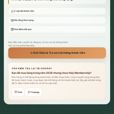
4 cấp độ thành viên
Giá riêng theo hạng
Tích điểm đổi quà
Xem điều kiện, quyền lợi, đăng ký và tra cứu hệ thống thành
viên tại trang Membership.
Giới thiệu & Tra cứu hệ thống thành viên
CẦN KIỂM TRA LẠI TÀI KHOẢN?
Bạn đã mua hàng trong năm 2026 nhưng chưa thấy Membership?
Đơn hàng có thể đang dùng email hoặc số điện thoại khác, chưa chuyển sang trạng thái
Đã hoàn thành, hoặc chưa được liên kết đúng với tài khoản hiện tại. Hãy gửi mã đơn hàng
để CL Men’s Store kiểm tra và hỗ trợ cập nhật.
Zalo
Fanpage