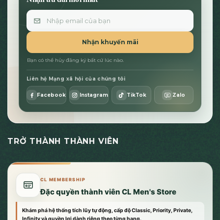
Email
Nhận khuyến mãi
Bạn có thể hủy đăng ký bất cứ lúc nào.
Liên hệ Mạng xã hội của chúng tôi
Facebook
Instagram
TikTok
Zalo
TRỞ THÀNH THÀNH VIÊN
CL MEMBERSHIP
Đặc quyền thành viên CL Men's Store
Khám phá hệ thống tích lũy tự động, cấp độ Classic, Priority, Private,
Infinity và quyền lợi dành riêng theo từng hạng.