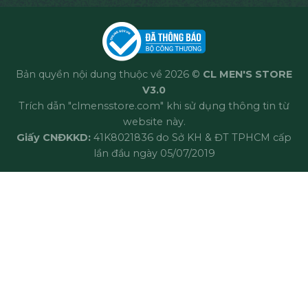
Bản quyền nội dung thuộc về 2026 ©
CL MEN'S STORE
V3.0
Trích dẫn "clmensstore.com" khi sử dụng thông tin từ
website này.
Giấy CNĐKKD:
41K8021836 do Sở KH & ĐT TPHCM cấp
lần đầu ngày 05/07/2019