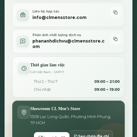
Liên hệ hợp tác
info@clmensstore.com
Phản ánh chất lượng dịch vụ
phananhdichvu@clmensstore.c
om
Thời gian làm việc
Giờ Việt Nam · GMT+7
Thứ 2 – Thứ 7
09:00 – 21:00
Chủ nhật
09:00 – 19:00
Showroom CL Men’s Store
151/8 Lạc Long Quân, Phường Minh Phụng,
TP.HCM
Sao chép địa chỉ