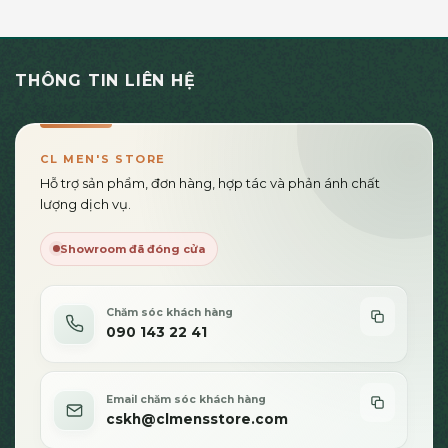
có
có
nhiều
nhiều
biến
biến
thể.
thể.
THÔNG TIN LIÊN HỆ
Các
Các
tùy
tùy
chọn
chọn
có
có
CL MEN'S STORE
thể
thể
Hỗ trợ sản phẩm, đơn hàng, hợp tác và phản ánh chất
được
được
lượng dịch vụ.
chọn
chọn
trên
trên
Showroom đã đóng cửa
trang
trang
sản
sản
phẩm
phẩm
Chăm sóc khách hàng
090 143 22 41
Email chăm sóc khách hàng
cskh@clmensstore.com