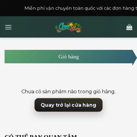
Skip
Miễn phí vận chuyển toàn quốc với các đơn hàng trên
15
to
content
Giỏ hàng
Chưa có sản phẩm nào trong giỏ hàng.
Quay trở lại cửa hàng