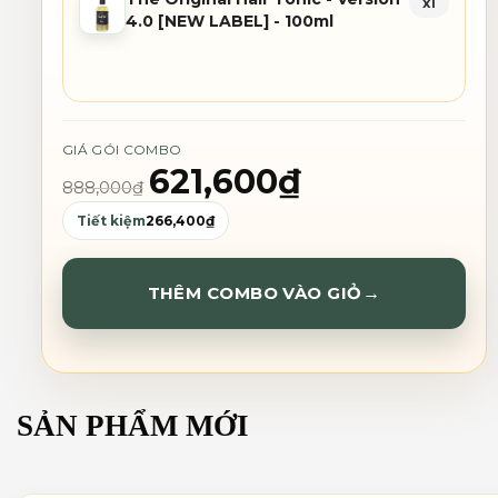
x1
4.0 [NEW LABEL] - 100ml
GIÁ GÓI COMBO
621,600
₫
888,000
₫
Tiết kiệm
266,400
₫
THÊM COMBO VÀO GIỎ
→
SẢN PHẨM MỚI