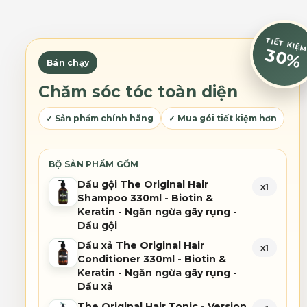
thể.
Các
tùy
TIẾT KIỆ
chọn
30%
Bán chạy
có
thể
Chăm sóc tóc toàn diện
được
chọn
✓ Sản phẩm chính hãng
✓ Mua gói tiết kiệm hơn
trên
trang
sản
BỘ SẢN PHẨM GỒM
phẩm
Dầu gội The Original Hair
x1
Shampoo 330ml - Biotin &
Keratin - Ngăn ngừa gãy rụng -
Dầu gội
Dầu xả The Original Hair
x1
Conditioner 330ml - Biotin &
Keratin - Ngăn ngừa gãy rụng -
Dầu xả
The Original Hair Tonic - Version