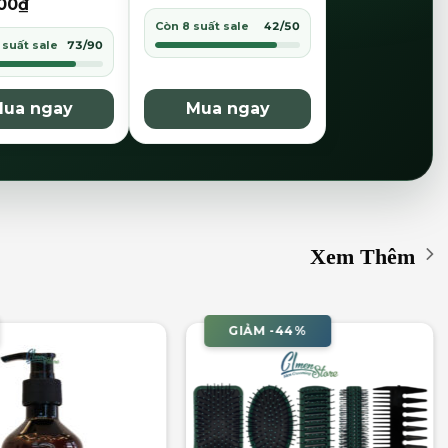
00
₫
Còn 8 suất sale
42/50
 suất sale
73/90
ua ngay
Mua ngay
Xem Thêm
GIẢM -44%