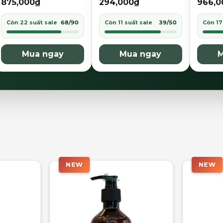
875,000
₫
294,000
₫
966,0
Còn 22 suất sale
68/90
Còn 11 suất sale
39/50
Còn 17
Mua ngay
Mua ngay
M
NEW
NEW