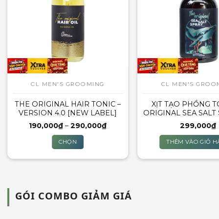
CL MEN'S GROOMING
CL MEN'S GROO
THE ORIGINAL HAIR TONIC –
XỊT TẠO PHỒNG T
VERSION 4.0 [NEW LABEL]
ORIGINAL SEA SALT
CLMENSTORE – 
Khoảng
190,000
₫
–
290,000
₫
299,000
₫
giá:
từ
CHỌN
THÊM VÀO GIỎ H
190,000₫
đến
Sản
290,000₫
phẩm
này
có
GÓI COMBO GIẢM GIÁ
nhiều
biến