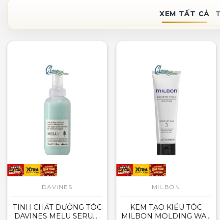
XEM TẤT CẢ
DAVINES
MILBON
TINH CHẤT DƯỠNG TÓC
KEM TẠO KIỂU TÓC
DAVINES MELU SERUM
MILBON MOLDING WAX