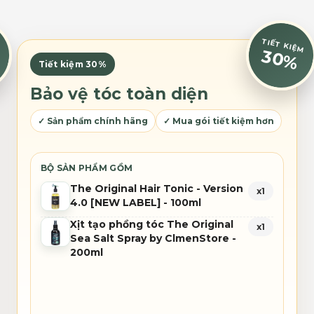
thể.
Các
tùy
M
TIẾT KIỆM
chọn
30%
Tiết kiệm 30%
có
thể
Bảo vệ tóc toàn diện
được
chọn
✓ Sản phẩm chính hãng
✓ Mua gói tiết kiệm hơn
trên
trang
sản
BỘ SẢN PHẨM GỒM
phẩm
The Original Hair Tonic - Version
x1
4.0 [NEW LABEL] - 100ml
Xịt tạo phồng tóc The Original
x1
Sea Salt Spray by ClmenStore -
200ml