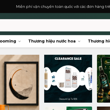
ển toàn quốc với các đơn hàng trên
150,000
₫
.
rooming
Thương hiệu nước hoa
Thương hi