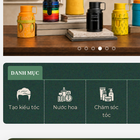
DANH MỤC
Tạo kiểu tóc
Nước hoa
Chăm sóc
tóc