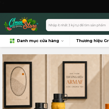
Skip
Miễn phí vận chuy
to
content
Tìm
kiếm:
Danh mục cửa hàng
Thương hiệu G