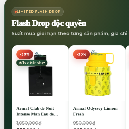
LIMITED FLASH DROP
Flash Drop độc quyền
Suất mua giới hạn theo từng sản phẩm, giá chỉ 
-30%
-30%
🔥
Top bán chạy
Armaf Club de Nuit
Armaf Odyssey Limoni
Intense Man Eau de
Fresh
Toilette
1,050,000
₫
950,000
₫