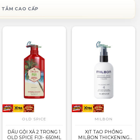
 TẮM CAO CẤP
OLD SPICE
MILBON
DẦU GỘI XẢ 2 TRONG 1
XỊT TẠO PHỒNG
OLD SPICE FIJI- 650ML
MILBON THICKENING