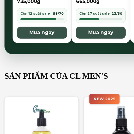
735,000
₫
665,000
₫
Còn 12 suất sale
58/70
Còn 27 suất sale
23/50
Mua ngay
Mua ngay
SẢN PHẨM CỦA CL MEN'S
NEW 2025