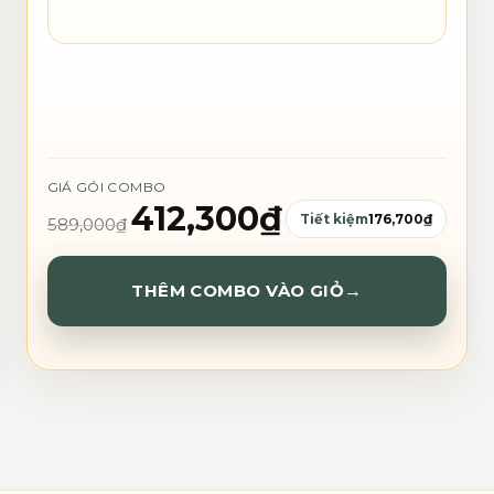
GIÁ GÓI COMBO
412,300
₫
Tiết kiệm
176,700
₫
589,000
₫
THÊM COMBO VÀO GIỎ
→