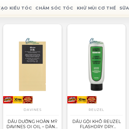
TẠO KIỂU TÓC
CHĂM SÓC TÓC
KHỬ MÙI CƠ THỂ
SỮA
DAVINES
REUZEL
DẦU DƯỠNG HOÀN MỸ
DẦU GỘI KHÔ REUZEL
DAVINES OI OIL – DÀNH
FLASHDRY DRY