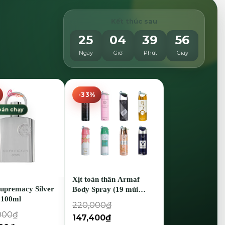
Kết thúc sau
25
04
39
53
Ngày
Giờ
Phút
Giây
-33%
bán chạy
Xịt toàn thân Armaf
upremacy Silver
Body Spray (19 mùi
- 100ml
hương)
220,000
₫
000
₫
147,400
₫