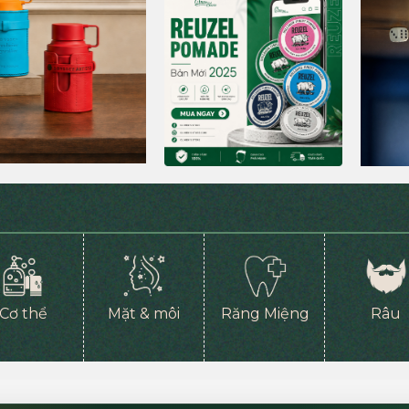
Cơ thể
Mặt & môi
Răng Miệng
Râu