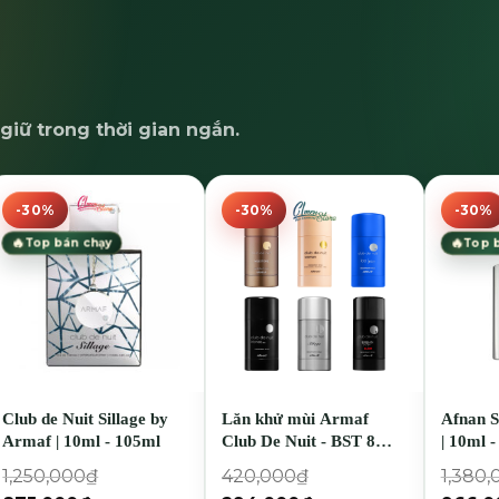
giữ trong thời gian ngắn.
-30%
-30%
-30%
🔥
🔥
Top bán chạy
Top 
Club de Nuit Sillage by
Lăn khử mùi Armaf
Afnan S
Armaf | 10ml - 105ml
Club De Nuit - BST 8
| 10ml 
Mùi hương - 75gr
1,250,000
₫
420,000
₫
1,380,