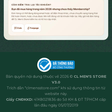
CẦN KIỂM TRA LẠI TÀI KHOẢN?
Bạn đã mua hàng trong năm 2026 nhưng chưa thấy Membership?
Đơn hàng có thể đang dùng email hoặc số điện thoại khác, chưa chuyển sang trạng thái
Đã hoàn thành, hoặc chưa được liên kết đúng với tài khoản hiện tại. Hãy gửi mã đơn hàng
để CL Men’s Store kiểm tra và hỗ trợ cập nhật.
Zalo
Fanpage
Bản quyền nội dung thuộc về 2026 ©
CL MEN'S STORE
V3.0
Trích dẫn "clmensstore.com" khi sử dụng thông tin từ
website này.
Giấy CNĐKKD:
41K8021836 do Sở KH & ĐT TPHCM cấp
lần đầu ngày 05/07/2019