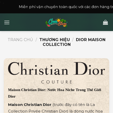
Skip
iễn phí vận chuyển toàn quốc với các đơn hàng trên
150,000
to
content
TRANG CHỦ
/
THƯƠNG HIỆU
/
DIOR MAISON
COLLECTION
Maison Christian Dior: Nước Hoa Niche Trong Thế Giới
Dior
Maison Christian Dior
(trước đây có tên là La
Collection Privée Christian Dior) là dòng nước hoa