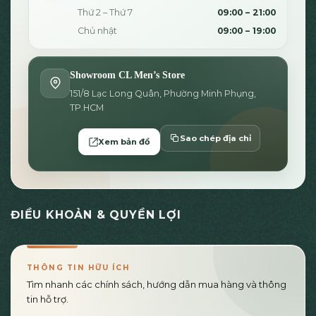
Thứ 2 – Thứ 7
09:00 – 21:00
Chủ nhật
09:00 – 19:00
Showroom CL Men’s Store
151/8 Lạc Long Quân, Phường Minh Phụng,
TP.HCM
Sao chép địa chỉ
Xem bản đồ
ĐIỀU KHOẢN & QUYỀN LỢI
THÔNG TIN HỮU ÍCH
Tìm nhanh các chính sách, hướng dẫn mua hàng và thông
tin hỗ trợ.