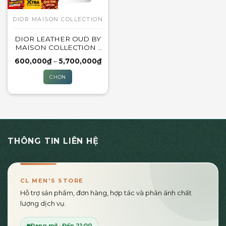
có
có
thể
thể
DIOR MAISON COLLECTION
được
được
DIOR LEATHER OUD BY
chọn
chọn
MAISON COLLECTION |
trên
trên
10ML – 120ML
trang
trang
Khoảng
600,000
₫
–
5,700,000
₫
giá:
sản
sản
từ
CHỌN
600,000₫
phẩm
phẩm
đến
Sản
5,700,000₫
phẩm
này
có
nhiều
THÔNG TIN LIÊN HỆ
biến
thể.
Các
tùy
CL MEN'S STORE
chọn
Hỗ trợ sản phẩm, đơn hàng, hợp tác và phản ánh chất
có
lượng dịch vụ.
thể
được
Đang mở · Đến 21:00