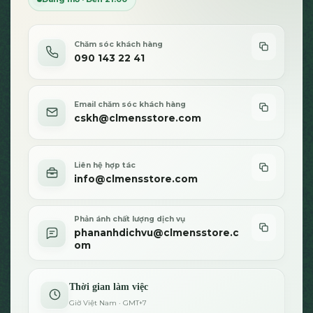
chọn
trên
trang
sản
Chăm sóc khách hàng
090 143 22 41
phẩm
Email chăm sóc khách hàng
cskh@clmensstore.com
Liên hệ hợp tác
info@clmensstore.com
Phản ánh chất lượng dịch vụ
phananhdichvu@clmensstore.c
om
Thời gian làm việc
Giờ Việt Nam · GMT+7