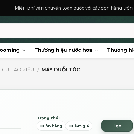
phí vận chuyển toàn quốc với các đơn hàng trên
150,000
₫
.
rooming
Thương hiệu nước hoa
Thương hi
 CỤ TẠO KIỂU
/
MÁY DUỖI TÓC
Trạng thái
Lọc
Còn hàng
Giảm giá