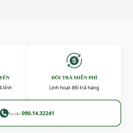
UYỂN
ĐỔI TRẢ MIỄN PHÍ
4 tỉnh
Linh hoạt đổi trả hàng
090.14.32241
Tư vấn