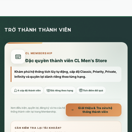
TRỞ THÀNH THÀNH VIÊN
CL MEMBERSHIP
Đặc quyền thành viên CL Men's Store
Khám phá hệ thống tích lũy tự động, cấp độ Classic, Priority, Private,
Infinity và quyền lợi dành riêng theo từng hạng.
4 cấp độ thành viên
Giá riêng theo hạng
Tích điểm đổi quà
Giới thiệu & Tra cứu hệ
Xem điều kiện, quyền lợi, đăng ký và tra cứu hệ
thống thành viên
thống thành viên tại trang Membership.
CẦN KIỂM TRA LẠI TÀI KHOẢN?