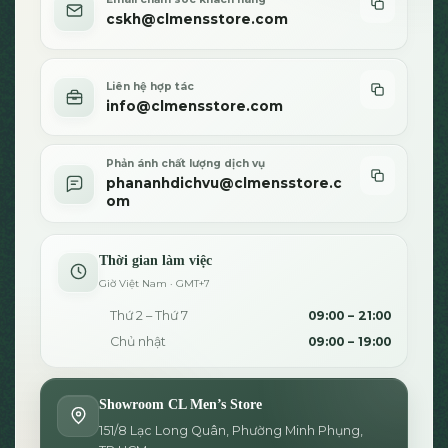
cskh@clmensstore.com
Liên hệ hợp tác
info@clmensstore.com
Phản ánh chất lượng dịch vụ
phananhdichvu@clmensstore.c
om
Thời gian làm việc
Giờ Việt Nam · GMT+7
Thứ 2 – Thứ 7
09:00 – 21:00
Chủ nhật
09:00 – 19:00
Showroom CL Men’s Store
151/8 Lạc Long Quân, Phường Minh Phụng,