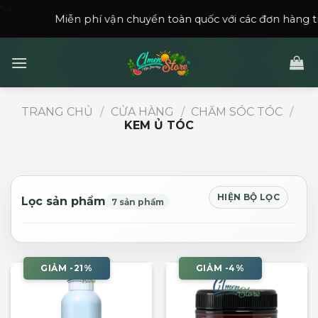
Skip
Miễn phí vận chuyển toàn quốc với các đơn hàng trên
150,
to
content
TRANG CHỦ
/
CỬA HÀNG
/
CHĂM SÓC TÓC
/
KEM Ủ TÓC
HIỆN BỘ LỌC
Lọc sản phẩm
7 sản phẩm
GIẢM -21%
GIẢM -4%