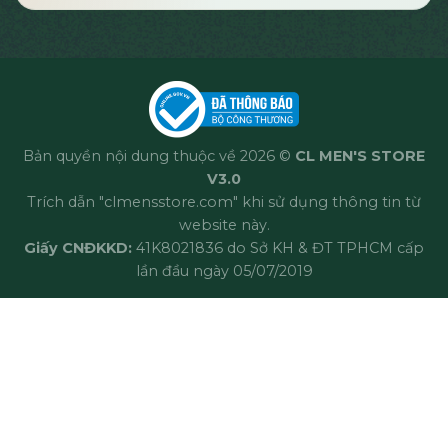
Bản quyền nội dung thuộc về 2026 ©
CL MEN'S STORE
V3.0
Trích dẫn "clmensstore.com" khi sử dụng thông tin từ
website này.
Giấy CNĐKKD:
41K8021836 do Sở KH & ĐT TPHCM cấp
lần đầu ngày 05/07/2019