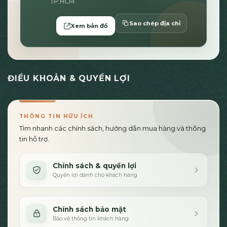
TP.HCM
Sao chép địa chỉ
Xem bản đồ
ĐIỀU KHOẢN & QUYỀN LỢI
THÔNG TIN HỮU ÍCH
Tìm nhanh các chính sách, hướng dẫn mua hàng và thông
tin hỗ trợ.
Chính sách & quyền lợi
Quyền lợi dành cho khách hàng
Chính sách bảo mật
Bảo vệ thông tin khách hàng