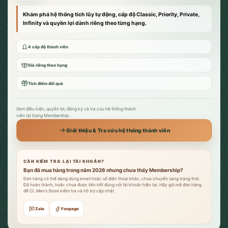
Khám phá hệ thống tích lũy tự động, cấp độ Classic, Priority, Private,
Infinity và quyền lợi dành riêng theo từng hạng.
4 cấp độ thành viên
Giá riêng theo hạng
Tích điểm đổi quà
Xem điều kiện, quyền lợi, đăng ký và tra cứu hệ thống thành
viên tại trang Membership.
Giới thiệu & Tra cứu hệ thống thành viên
CẦN KIỂM TRA LẠI TÀI KHOẢN?
Bạn đã mua hàng trong năm 2026 nhưng chưa thấy Membership?
Đơn hàng có thể đang dùng email hoặc số điện thoại khác, chưa chuyển sang trạng thái
Đã hoàn thành, hoặc chưa được liên kết đúng với tài khoản hiện tại. Hãy gửi mã đơn hàng
để CL Men’s Store kiểm tra và hỗ trợ cập nhật.
Zalo
Fanpage