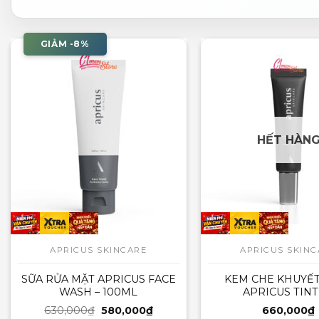
GIẢM -8%
HẾT HÀN
APRICUS SKINCARE
APRICUS SKINC
SỮA RỬA MẶT APRICUS FACE
KEM CHE KHUYẾT
WASH – 100ML
APRICUS TIN
MOISTURIZER –
Giá
Giá
630,000
₫
580,000
₫
660,000
₫