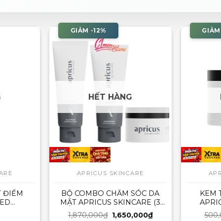
GIẢM -12%
GIẢM
G
HẾT HÀNG
ARE
APRICUS SKINCARE
AP
 ĐIỂM
BỘ COMBO CHĂM SÓC DA
KEM 
TED
MẶT APRICUS SKINCARE (3
APRI
 20ML
MÓN)
S
Giá
Giá
1,870,000
₫
1,650,000
₫
500