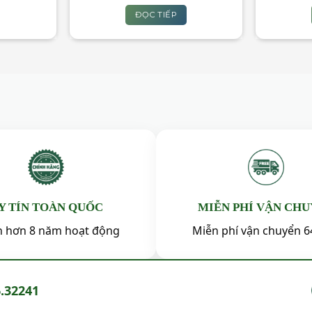
gốc
hiện
là:
tại
ĐỌC TIẾP
1,870,000₫.
là:
1,650,000₫.
m
Y TÍN TOÀN QUỐC
MIỄN PHÍ VẬN CH
ín hơn 8 năm hoạt động
Miễn phí vận chuyển 6
6.32241
m