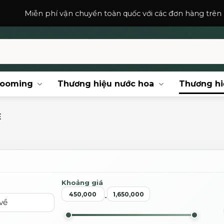
hí vận chuyển toàn quốc với các đơn hàng trên
150,000
₫
.
rooming
Thương hiệu nước hoa
Thương hi
E
Khoảng giá
-