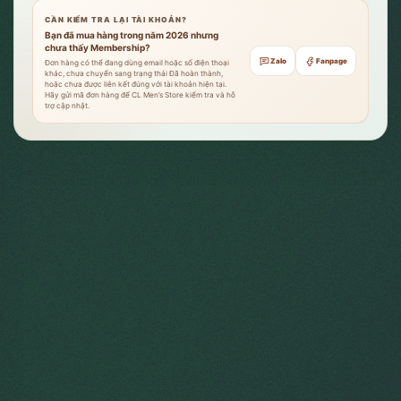
CẦN KIỂM TRA LẠI TÀI KHOẢN?
Bạn đã mua hàng trong năm 2026 nhưng
chưa thấy Membership?
Zalo
Fanpage
Đơn hàng có thể đang dùng email hoặc số điện thoại
khác, chưa chuyển sang trạng thái Đã hoàn thành,
hoặc chưa được liên kết đúng với tài khoản hiện tại.
Hãy gửi mã đơn hàng để CL Men’s Store kiểm tra và hỗ
trợ cập nhật.