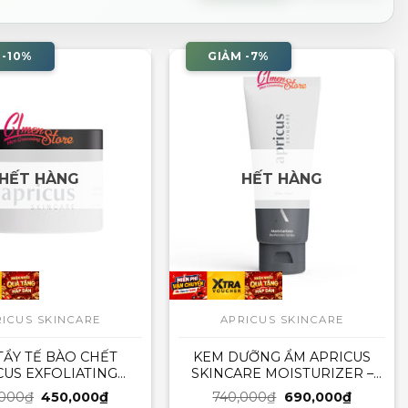
 -10%
GIẢM -7%
HẾT HÀNG
HẾT HÀNG
RICUS SKINCARE
APRICUS SKINCARE
TẨY TẾ BÀO CHẾT
KEM DƯỠNG ẨM APRICUS
CUS EXFOLIATING
SKINCARE MOISTURIZER –
CRUB – 26ML
90ML
Giá
Giá
Giá
Giá
,000
₫
450,000
₫
740,000
₫
690,000
₫