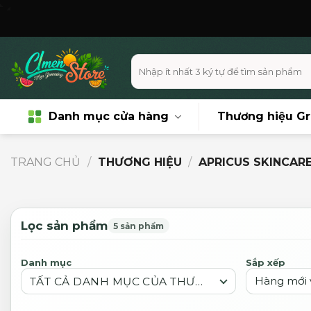
Skip
Miễn p
to
content
Tìm
kiếm:
Danh mục cửa hàng
Thương hiệu G
TRANG CHỦ
/
THƯƠNG HIỆU
/
APRICUS SKINCAR
Lọc sản phẩm
5 sản phẩm
Danh mục
Sắp xếp
TẤT CẢ DANH MỤC CỦA THƯƠNG HIỆU