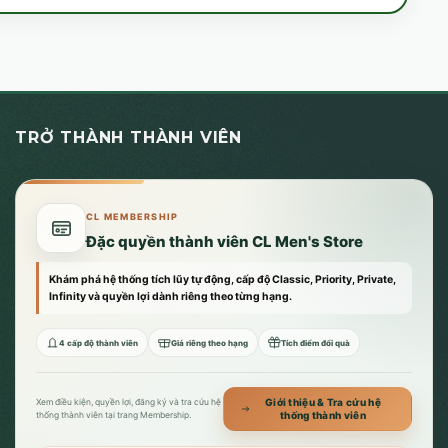
TRỞ THÀNH THÀNH VIÊN
CL MEMBERSHIP
Đặc quyền thành viên CL Men's Store
Khám phá hệ thống tích lũy tự động, cấp độ Classic, Priority, Private,
Infinity và quyền lợi dành riêng theo từng hạng.
4 cấp độ thành viên
Giá riêng theo hạng
Tích điểm đổi quà
Giới thiệu & Tra cứu hệ
Xem điều kiện, quyền lợi, đăng ký và tra cứu hệ
thống thành viên
thống thành viên tại trang Membership.