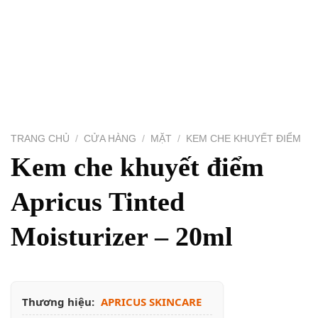
TRANG CHỦ
/
CỬA HÀNG
/
MẶT
/
KEM CHE KHUYẾT
ĐIỂM
Kem che khuyết điểm
Apricus Tinted
Moisturizer – 20ml
Thương hiệu:
APRICUS SKINCARE