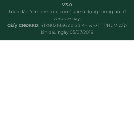
V3.0
Trích dẫn "clmensstore.com" khi sử dụng thông tin từ
website này.
Giấy CNĐKKD:
41K8021836 do Sở KH & ĐT TPHCM cấp
lần đầu ngày 05/07/2019