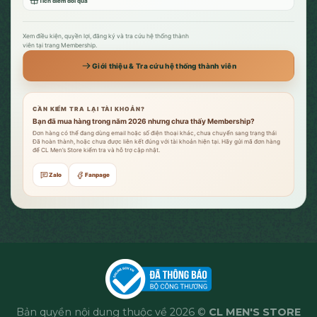
Tích điểm đổi quà
Xem điều kiện, quyền lợi, đăng ký và tra cứu hệ thống thành
viên tại trang Membership.
Giới thiệu & Tra cứu hệ thống thành viên
CẦN KIỂM TRA LẠI TÀI KHOẢN?
Bạn đã mua hàng trong năm 2026 nhưng chưa thấy Membership?
Đơn hàng có thể đang dùng email hoặc số điện thoại khác, chưa chuyển sang trạng thái
Đã hoàn thành, hoặc chưa được liên kết đúng với tài khoản hiện tại. Hãy gửi mã đơn hàng
để CL Men’s Store kiểm tra và hỗ trợ cập nhật.
Zalo
Fanpage
Bản quyền nội dung thuộc về 2026 ©
CL MEN'S STORE