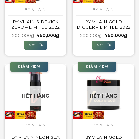
BY VILAIN
BY VILAIN
BY VILAIN SIDEKICK
BY VILAIN GOLD
ZERO – LIMITED 2022
DIGGER – LIMITED 2022
Giá
Giá
Giá
Giá
500,000
₫
460,000
₫
500,000
₫
460,000
₫
gốc
hiện
gốc
hiện
là:
tại
là:
tại
ĐỌC TIẾP
ĐỌC TIẾP
500,000₫.
là:
500,000₫.
là:
460,000₫.
460,
GIẢM -10%
GIẢM -10%
HẾT HÀNG
HẾT HÀNG
BY VILAIN
BY VILAIN
BY VILAIN NEON SEA
BY VILAIN GOLD