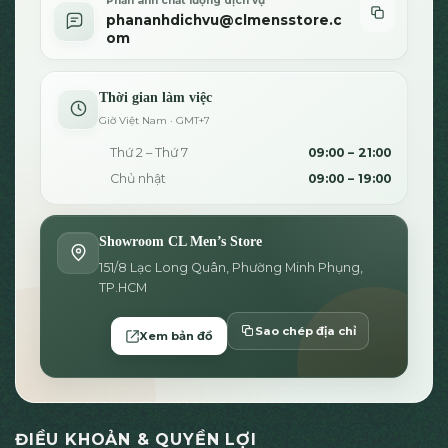
Phản ánh chất lượng dịch vụ
phananhdichvu@clmensstore.c
om
Thời gian làm việc
Giờ Việt Nam · GMT+7
Thứ 2 – Thứ 7
09:00 – 21:00
Chủ nhật
09:00 – 19:00
Showroom CL Men’s Store
151/8 Lạc Long Quân, Phường Minh Phụng,
TP.HCM
Sao chép địa chỉ
Xem bản đồ
ĐIỀU KHOẢN & QUYỀN LỢI