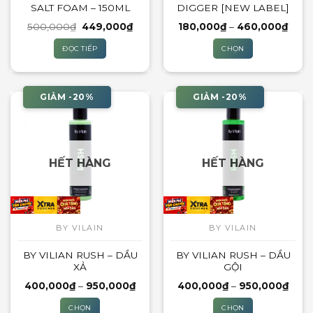
SALT FOAM – 150ML
DIGGER [NEW LABEL]
Giá
Giá
Khoả
500,000
₫
449,000
₫
180,000
₫
–
460,000
₫
gốc
hiện
giá:
là:
tại
từ
ĐỌC TIẾP
CHỌN
500,000₫.
là:
180,
449,000₫.
đến
Sản
460,
phẩm
này
GIẢM -20%
GIẢM -20%
có
nhiều
biến
thể.
HẾT HÀNG
HẾT HÀNG
Các
tùy
chọn
có
thể
BY VILAIN
BY VILAIN
được
BY VILIAN RUSH – DẦU
BY VILIAN RUSH – DẦU
chọn
XẢ
GỘI
trên
trang
Khoảng
Khoả
400,000
₫
–
950,000
₫
400,000
₫
–
950,000
₫
giá:
giá:
sản
từ
từ
CHỌN
CHỌN
400,000₫
400,