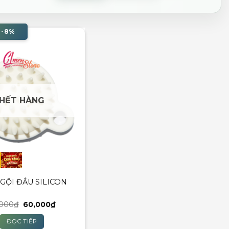
 -8%
HẾT HÀNG
GỘI ĐẦU SILICON
Giá
Giá
,000
₫
60,000
₫
gốc
hiện
là:
tại
ĐỌC TIẾP
65,000₫.
là: