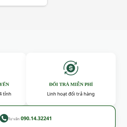
60,000₫.
UYỂN
ĐỔI TRẢ MIỄN PHÍ
4 tỉnh
Linh hoạt đổi trả hàng
090.14.32241
Tư vấn