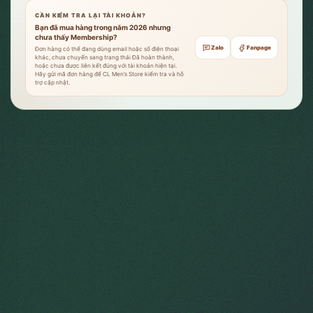
CẦN KIỂM TRA LẠI TÀI KHOẢN?
Bạn đã mua hàng trong năm 2026 nhưng
chưa thấy Membership?
Zalo
Fanpage
Đơn hàng có thể đang dùng email hoặc số điện thoại
khác, chưa chuyển sang trạng thái Đã hoàn thành,
hoặc chưa được liên kết đúng với tài khoản hiện tại.
Hãy gửi mã đơn hàng để CL Men’s Store kiểm tra và hỗ
trợ cập nhật.