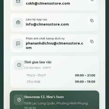
cskh@clmensstore.com
Liên hệ hợp tác
info@clmensstore.com
Phản ánh chất lượng dịch vụ
phananhdichvu@clmensstore.c
om
Thời gian làm việc
Giờ Việt Nam · GMT+7
Thứ 2 – Thứ 7
09:00 – 21:00
Chủ nhật
09:00 – 19:00
Showroom CL Men’s Store
151/8 Lạc Long Quân, Phường Minh Phụng,
TP.HCM