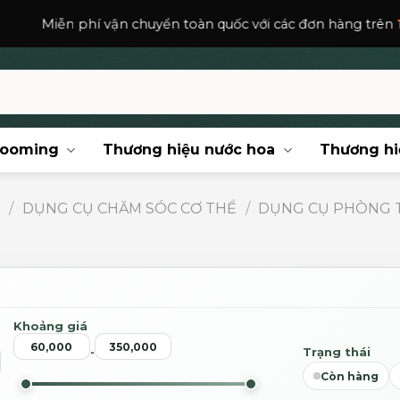
phí vận chuyển toàn quốc với các đơn hàng trên
150,000
₫
.
rooming
Thương hiệu nước hoa
Thương hi
N
/
DỤNG CỤ CHĂM SÓC CƠ THỂ
/
DỤNG CỤ PHÒNG 
Khoảng giá
Trạng thái
-
Còn hàng