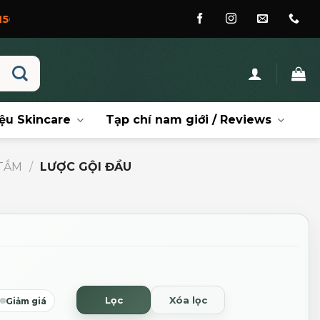
ệu Skincare
Tạp chí nam giới / Reviews
TẮM
/
LƯỢC GỘI ĐẦU
Lọc
Xóa lọc
Giảm giá