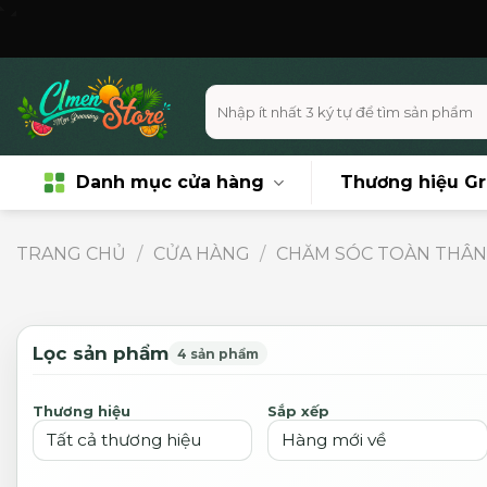
Skip
Miễn 
to
content
Tìm
kiếm:
Danh mục cửa hàng
Thương hiệu G
TRANG CHỦ
/
CỬA HÀNG
/
CHĂM SÓC TOÀN THÂ
Lọc sản phẩm
4 sản phẩm
Thương hiệu
Sắp xếp