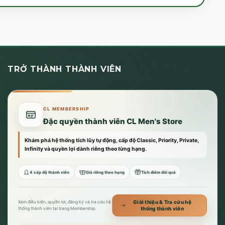
TRỞ THÀNH THÀNH VIÊN
CL MEMBERSHIP
Đặc quyền thành viên CL Men's Store
Khám phá hệ thống tích lũy tự động, cấp độ Classic, Priority, Private,
Infinity và quyền lợi dành riêng theo từng hạng.
4 cấp độ thành viên
Giá riêng theo hạng
Tích điểm đổi quà
Giới thiệu & Tra cứu hệ
Xem điều kiện, quyền lợi, đăng ký và tra cứu hệ
thống thành viên
thống thành viên tại trang Membership.