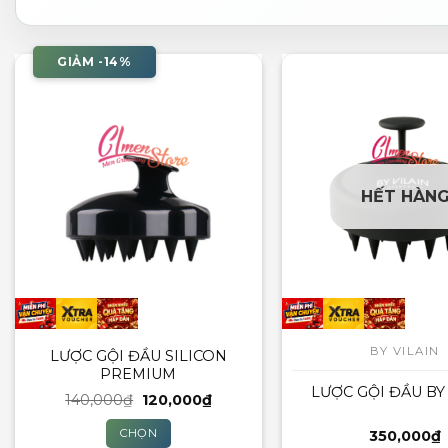
GIẢM -14%
HẾT HÀN
BY VILAIN
LƯỢC GỘI ĐẦU SILICON
PREMIUM
LƯỢC GỘI ĐẦU BY
Giá
Giá
140,000
₫
120,000
₫
gốc
hiện
là:
tại
CHỌN
350,000
₫
140,000₫.
là: