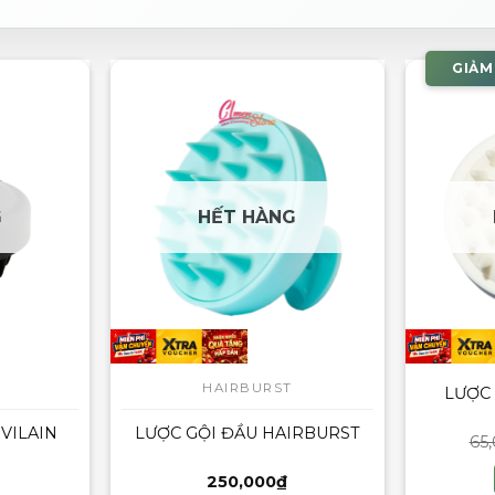
GIẢM
G
HẾT HÀNG
HAIRBURST
LƯỢC 
 VILAIN
LƯỢC GỘI ĐẦU HAIRBURST
65
250,000
₫