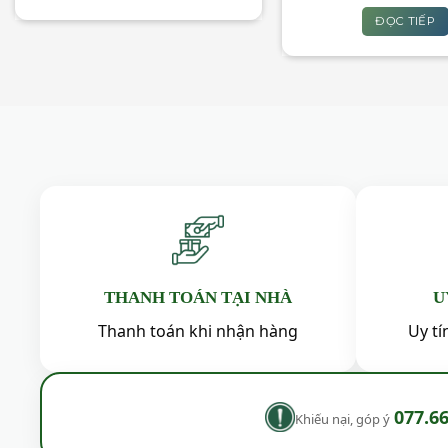
120,000₫.
Sản
ĐỌC TIẾP
phẩm
này
có
nhiều
biến
thể.
Các
tùy
chọn
có
thể
được
THANH TOÁN TẠI NHÀ
U
chọn
Thanh toán khi nhận hàng
Uy t
trên
trang
sản
phẩm
077.6
Khiếu nại, góp ý