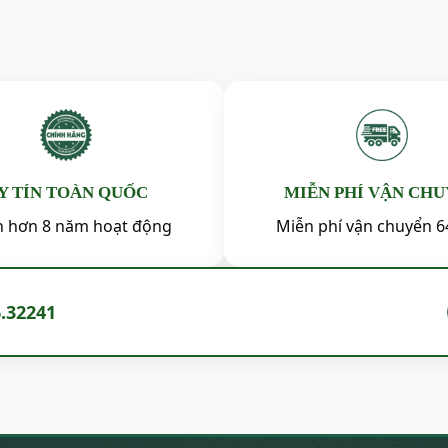
ác họa tiết động vật đã quay trở lại, nhưng được may
t nhất của hai thế giới: sự lãng mạn của quá khứ và s
 ví dụ kinh điển trong kinh doanh về sự giằng co g
h một gã khổng lồ công sở, và giờ đây đang trên đườ
.
Y TÍN TOÀN QUỐC
MIỄN PHÍ VẬN CH
ín hơn 8 năm hoạt động
Miễn phí vận chuyển 6
6.32241