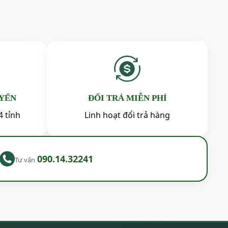
 bằng những chất liệu cao cấp hơn và phom dáng
ự sang trọng của hiện tại.
iữa sáng tạo nghệ thuật và tham vọng thương
ng tìm lại linh hồn của mình, câu chuyện của
UYỂN
ĐỔI TRẢ MIỄN PHÍ
4 tỉnh
Linh hoạt đổi trả hàng
090.14.32241
Tư vấn