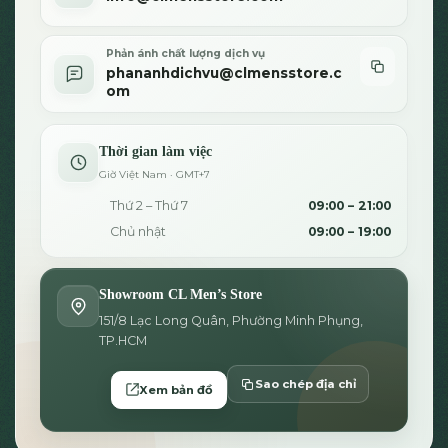
Phản ánh chất lượng dịch vụ
phananhdichvu@clmensstore.c
om
Thời gian làm việc
Giờ Việt Nam · GMT+7
Thứ 2 – Thứ 7
09:00 – 21:00
Chủ nhật
09:00 – 19:00
Showroom CL Men’s Store
151/8 Lạc Long Quân, Phường Minh Phụng,
TP.HCM
Sao chép địa chỉ
Xem bản đồ