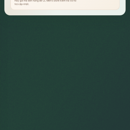
Hãy gửi mã đơn hàng để CL Men’s Store kiểm tra và hỗ
trợ cập nhật.