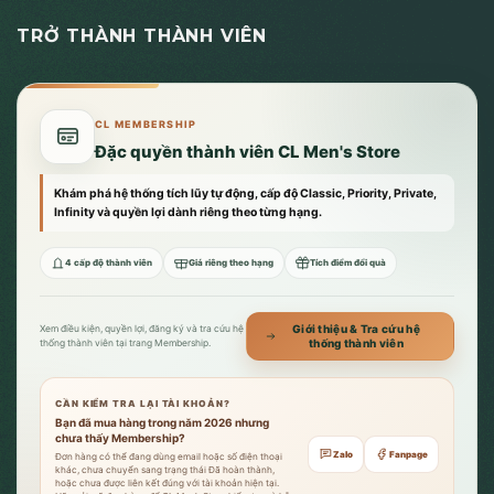
TRỞ THÀNH THÀNH VIÊN
CL MEMBERSHIP
Đặc quyền thành viên CL Men's Store
Khám phá hệ thống tích lũy tự động, cấp độ Classic, Priority, Private,
Infinity và quyền lợi dành riêng theo từng hạng.
4 cấp độ thành viên
Giá riêng theo hạng
Tích điểm đổi quà
Giới thiệu & Tra cứu hệ
Xem điều kiện, quyền lợi, đăng ký và tra cứu hệ
thống thành viên
thống thành viên tại trang Membership.
CẦN KIỂM TRA LẠI TÀI KHOẢN?
Bạn đã mua hàng trong năm 2026 nhưng
chưa thấy Membership?
Zalo
Fanpage
Đơn hàng có thể đang dùng email hoặc số điện thoại
khác, chưa chuyển sang trạng thái Đã hoàn thành,
hoặc chưa được liên kết đúng với tài khoản hiện tại.