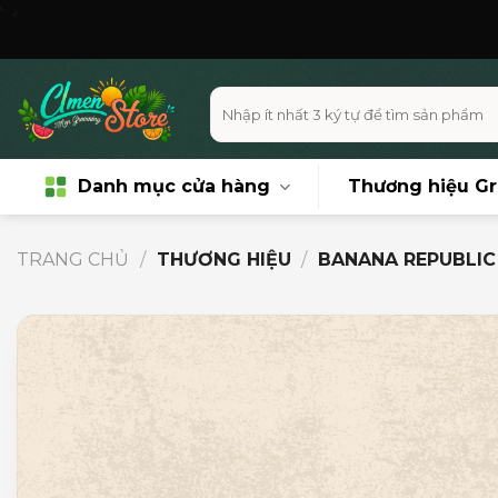
Skip
Miễn phí 
to
content
Tìm
kiếm:
Danh mục cửa hàng
Thương hiệu G
TRANG CHỦ
/
THƯƠNG HIỆU
/
BANANA REPUBLIC