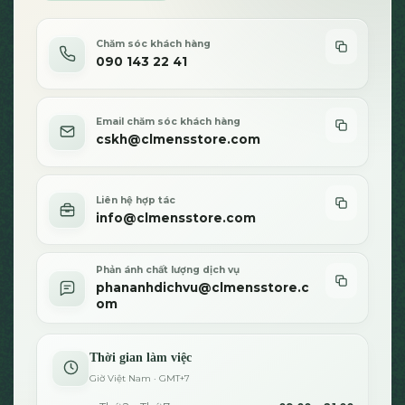
trên
trang
sản
Chăm sóc khách hàng
090 143 22 41
phẩm
Email chăm sóc khách hàng
cskh@clmensstore.com
Liên hệ hợp tác
info@clmensstore.com
Phản ánh chất lượng dịch vụ
phananhdichvu@clmensstore.c
om
Thời gian làm việc
Giờ Việt Nam · GMT+7