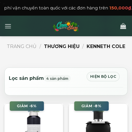
Skip
ận chuyển toàn quốc với các đơn hàng trên
150,000
₫
.
to
content
TRANG CHỦ
/
THƯƠNG HIỆU
/
KENNETH COLE
HIỆN BỘ LỌC
Lọc sản phẩm
4 sản phẩm
GIẢM -6%
GIẢM -8%