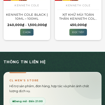
thể
KENNETH COLE
KENNETH COLE
được
KENNETH COLE BLACK |
XỊT KHỬ MÙI TOÀN
chọn
10ML – 100ML
THÂN KENNETH COLE
trên
BLACK BODY SPRAY
trang
Khoảng
240,000
₫
–
1,500,000
₫
450,000
₫
giá:
sản
từ
CHỌN
ĐỌC TIẾP
240,000₫
phẩm
đến
Sản
1,500,000₫
phẩm
này
có
nhiều
THÔNG TIN LIÊN HỆ
biến
thể.
Các
tùy
CL MEN'S STORE
chọn
Hỗ trợ sản phẩm, đơn hàng, hợp tác và phản ánh chất
có
lượng dịch vụ.
thể
được
Đang mở · Đến 21:00
chọn