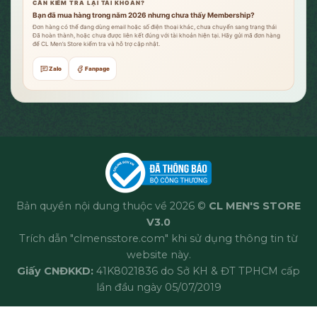
CẦN KIỂM TRA LẠI TÀI KHOẢN?
Bạn đã mua hàng trong năm 2026 nhưng chưa thấy Membership?
Đơn hàng có thể đang dùng email hoặc số điện thoại khác, chưa chuyển sang trạng thái
Đã hoàn thành, hoặc chưa được liên kết đúng với tài khoản hiện tại. Hãy gửi mã đơn hàng
để CL Men’s Store kiểm tra và hỗ trợ cập nhật.
Zalo
Fanpage
Bản quyền nội dung thuộc về 2026 ©
CL MEN'S STORE
V3.0
Trích dẫn "clmensstore.com" khi sử dụng thông tin từ
website này.
Giấy CNĐKKD:
41K8021836 do Sở KH & ĐT TPHCM cấp
lần đầu ngày 05/07/2019