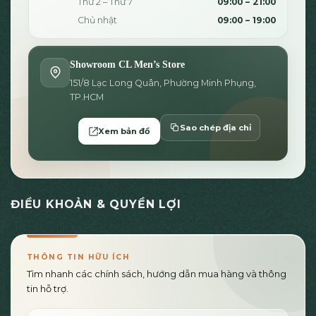
Thứ 2 – Thứ 7
09:00 – 21:00
Chủ nhật
09:00 – 19:00
Showroom CL Men’s Store
151/8 Lạc Long Quân, Phường Minh Phụng,
TP.HCM
Sao chép địa chỉ
Xem bản đồ
ĐIỀU KHOẢN & QUYỀN LỢI
THÔNG TIN HỮU ÍCH
Tìm nhanh các chính sách, hướng dẫn mua hàng và thông
tin hỗ trợ.