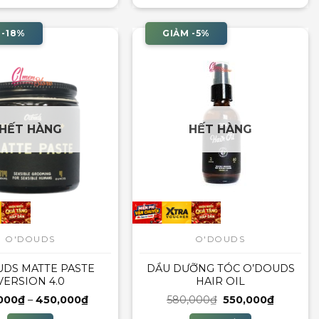
 -18%
GIẢM -5%
HẾT HÀNG
HẾT HÀNG
O'DOUDS
O'DOUDS
UDS MATTE PASTE
DẦU DƯỠNG TÓC O’DOUDS
VERSION 4.0
HAIR OIL
Khoảng
Giá
Giá
000
₫
–
450,000
₫
580,000
₫
550,000
₫
giá:
gốc
hiện