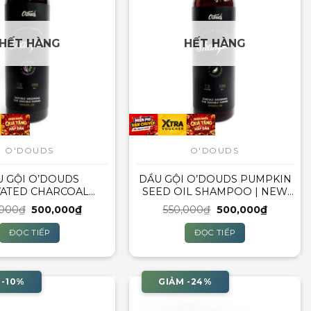
HẾT HÀNG
HẾT HÀNG
O'DOUDS
O'DOUDS
U GỘI O’DOUDS
DẦU GỘI O’DOUDS PUMPKIN
VATED CHARCOAL
SEED OIL SHAMPOO | NEW
O | NEW VERSION
VERSION 2021
Giá
Giá
Giá
Giá
,000
₫
500,000
₫
550,000
₫
500,000
₫
2021
gốc
hiện
gốc
hiện
là:
tại
là:
tại
ĐỌC TIẾP
ĐỌC TIẾP
550,000₫.
là:
550,000₫.
là:
500,000₫.
500,000
 -10%
GIẢM -24%