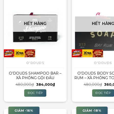
HẾT HÀNG
HẾT HÀN
O'DOUDS
O'DOUDS
O’DOUDS SHAMPOO BAR –
O’DOUDS BODY S
XÀ PHỒNG GỘI ĐẦU
RUM – XÀ PHỒNG T
Giá
Giá
Giá
480,000
₫
384,000
₫
480,000
₫
360,
gốc
hiện
gốc
là:
tại
là:
ĐỌC TIẾP
ĐỌC TIẾP
480,000₫.
là:
480,
384,000₫.
GIẢM -16%
GIẢM -18%