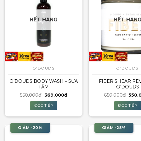
HẾT HÀNG
HẾT HÀN
O'DOUDS
O'DOUDS
O’DOUDS BODY WASH – SỮA
FIBER SHEAR REV
TẮM
O’DOUDS
Giá
Giá
Giá
550,000
₫
369,000
₫
650,000
₫
550,
gốc
hiện
gốc
là:
tại
là:
ĐỌC TIẾP
ĐỌC TIẾP
550,000₫.
là:
650,0
369,000₫.
GIẢM -20%
GIẢM -25%