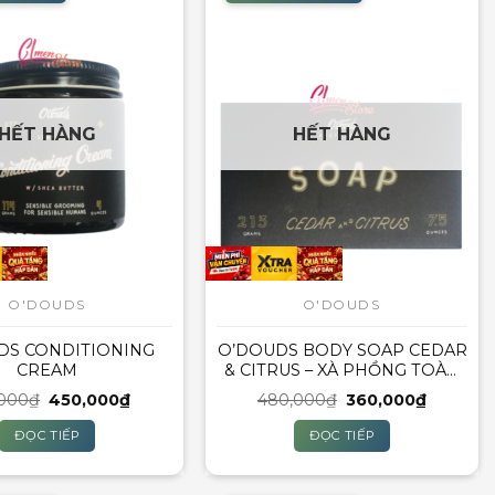
HẾT HÀNG
HẾT HÀNG
O'DOUDS
O'DOUDS
DS CONDITIONING
O’DOUDS BODY SOAP CEDAR
CREAM
& CITRUS – XÀ PHỒNG TOÀN
THÂN
Giá
Giá
Giá
Giá
,000
₫
450,000
₫
480,000
₫
360,000
₫
gốc
hiện
gốc
hiện
là:
tại
là:
tại
ĐỌC TIẾP
ĐỌC TIẾP
550,000₫.
là:
480,000₫.
là:
450,000₫.
360,000