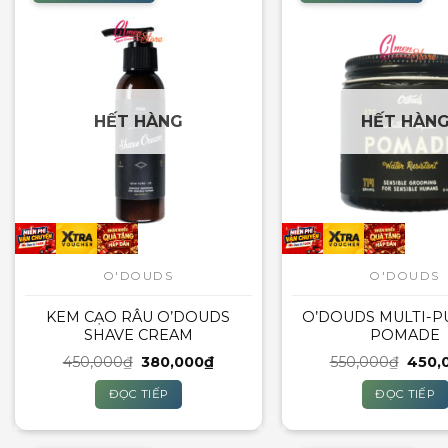
HẾT HÀNG
HẾT HÀN
O'DOUDS
O'DOUDS
KEM CẠO RÂU O’DOUDS
O’DOUDS MULTI-
SHAVE CREAM
POMADE
Giá
Giá
Giá
450,000
₫
380,000
₫
550,000
₫
450,
gốc
hiện
gốc
là:
tại
là:
ĐỌC TIẾP
ĐỌC TIẾP
450,000₫.
là:
550,0
380,000₫.