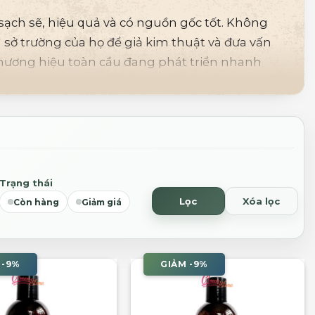
ạch sẽ, hiệu quả và có nguồn gốc tốt.
Không
g sở trường của họ để giả kim thuật và đưa vấn
thương hiệu toàn cầu đang phát triển nhanh
nghiệp.
Trạng thái
Lọc
Xóa lọc
Còn hàng
Giảm giá
 -9%
GIẢM -9%