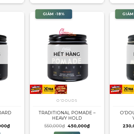
GIẢM -18%
GIẢM
G
HẾT HÀNG
O'DOUDS
DARD
TRADITIONAL POMADE –
O’DO
HEAVY HOLD
Giá
Giá
Giá
000
₫
550,000
₫
450,000
₫
230,
hiện
gốc
hiện