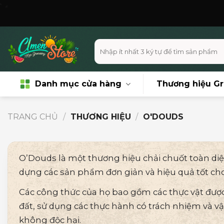
Skip
Miễn phí vận chuy
to
content
Tìm
kiếm:
Danh mục cửa hàng
Thương hiệu G
TRANG CHỦ
/
THƯƠNG HIỆU
/
O'DOUDS
O’Douds là một thương hiệu chải chuốt toàn diệ
dựng các sản phẩm đơn giản và hiệu quả tốt cho 
Các công thức của họ bao gồm các thực vật được 
đất, sử dụng các thực hành có trách nhiệm và vật
không độc hại.