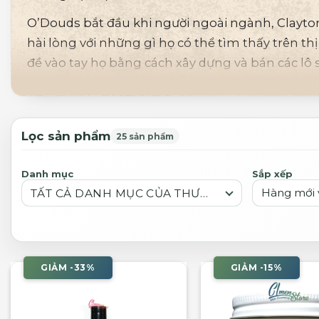
O’Douds bắt đầu khi người ngoài ngành, Clayton
hài lòng với những gì họ có thể tìm thấy trên th
đề vào tay họ bằng cách xây dựng và bán các lô
chóng với sứ mệnh giúp làm cho sự hợp lý và 
Lọc sản phẩm
25 sản phẩm
Danh mục
Sắp xếp
TẤT CẢ DANH MỤC CỦA THƯƠNG HIỆU
GIẢM -33%
GIẢM -15%