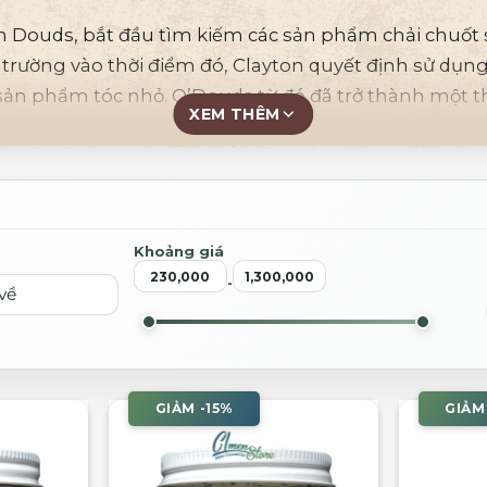
 Douds, bắt đầu tìm kiếm các sản phẩm chải chuốt s
ị trường vào thời điểm đó, Clayton quyết định sử dụn
 sản phẩm tóc nhỏ.
O’Douds từ đó đã trở thành một 
XEM THÊM
bền vững trở thành bình thường mới cho ngành công 
Khoảng giá
-
GIẢM -15%
GIẢM