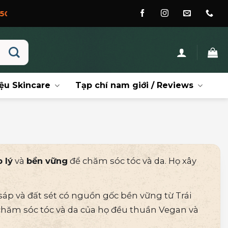
ệu Skincare
Tạp chí nam giới / Reviews
 lý
và
bền vững
để chăm sóc tóc và da. Họ
xây
sáp và đất sét có nguồn gốc bền vững từ Trái
chăm sóc tóc và da của họ đều thuần Vegan và