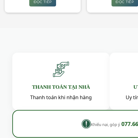
là:
tại
là:
ĐỌC TIẾP
ĐỌC TIẾP
450,000₫.
là:
550,0
400,000₫.
THANH TOÁN TẠI NHÀ
U
Thanh toán khi nhận hàng
Uy t
077.6
Khiếu nại, góp ý