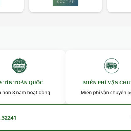
tại
là:
tại
ĐỌC TIẾP
00₫.
là:
550,000₫.
là:
450,000₫.
450,000₫.
Y TÍN TOÀN QUỐC
MIỄN PHÍ VẬN CH
ín hơn 8 năm hoạt động
Miễn phí vận chuyển 6
6.32241