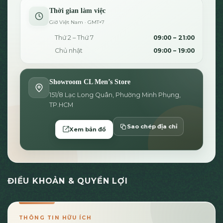
Thời gian làm việc
Giờ Việt Nam · GMT+7
Thứ 2 – Thứ 7
09:00 – 21:00
Chủ nhật
09:00 – 19:00
Showroom CL Men’s Store
151/8 Lạc Long Quân, Phường Minh Phụng,
TP.HCM
Sao chép địa chỉ
Xem bản đồ
ĐIỀU KHOẢN & QUYỀN LỢI
THÔNG TIN HỮU ÍCH