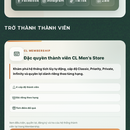
Facebook
Instagram
TikTok
Zalo
TRỞ THÀNH THÀNH VIÊN
CL MEMBERSHIP
Đặc quyền thành viên CL Men's Store
Khám phá hệ thống tích lũy tự động, cấp độ Classic, Priority, Private,
Infinity và quyền lợi dành riêng theo từng hạng.
4 cấp độ thành viên
Giá riêng theo hạng
Tích điểm đổi quà
Xem điều kiện, quyền lợi, đăng ký và tra cứu hệ thống thành
viên tại trang Membership.