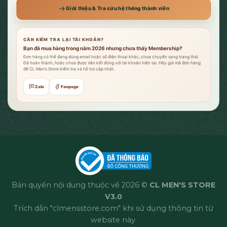
Giới thiệu & Tra cứu hệ thống thành viên
CẦN KIỂM TRA LẠI TÀI KHOẢN?
Bạn đã mua hàng trong năm 2026 nhưng chưa thấy Membership?
Đơn hàng có thể đang dùng email hoặc số điện thoại khác, chưa chuyển sang trạng thái
Đã hoàn thành, hoặc chưa được liên kết đúng với tài khoản hiện tại. Hãy gửi mã đơn hàng
để CL Men’s Store kiểm tra và hỗ trợ cập nhật.
Zalo
Fanpage
Bản quyền nội dung thuộc về 2026 ©
CL MEN'S STORE
V3.0
Trích dẫn "clmensstore.com" khi sử dụng thông tin từ
website này.