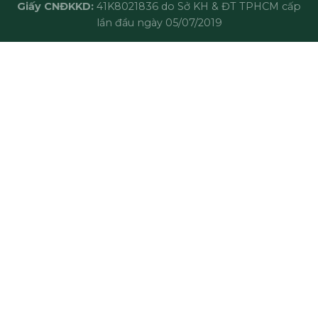
Giấy CNĐKKD:
41K8021836 do Sở KH & ĐT TPHCM cấp
lần đầu ngày 05/07/2019