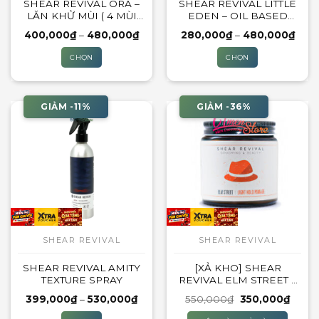
SHEAR REVIVAL ORA –
SHEAR REVIVAL LITTLE
LĂN KHỬ MÙI ( 4 MÙI
EDEN – OIL BASED
HƯƠNG)
CLAY
Khoảng
Kho
400,000
₫
–
480,000
₫
280,000
₫
–
480,000
₫
giá:
giá:
từ
từ
CHỌN
CHỌN
400,000₫
280,
đến
đến
Sản
Sản
480,000₫
480,
phẩm
phẩm
này
này
GIẢM -11%
GIẢM -36%
có
có
nhiều
nhiều
biến
biến
thể.
thể.
Các
Các
tùy
tùy
chọn
chọn
có
có
thể
thể
SHEAR REVIVAL
SHEAR REVIVAL
được
được
SHEAR REVIVAL AMITY
[XẢ KHO] SHEAR
chọn
chọn
TEXTURE SPRAY
REVIVAL ELM STREET –
trên
trên
LIGHT HOLD POMADE
trang
trang
Khoảng
Giá
Giá
399,000
₫
–
530,000
₫
550,000
₫
350,000
₫
giá:
gốc
hiện
sản
sản
từ
là:
tại