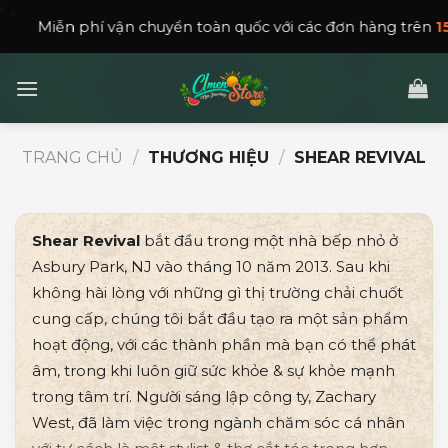
Skip
í vận chuyển toàn quốc với các đơn hàng trên
150,000
₫
.
to
content
TRANG CHỦ
/
THƯƠNG HIỆU
/
SHEAR REVIVAL
Shear Revival
bắt đầu trong một nhà bếp nhỏ ở
Asbury Park, NJ vào tháng 10 năm 2013. Sau khi
không hài lòng với những gì thị trường chải chuốt
cung cấp, chúng tôi bắt đầu tạo ra một sản phẩm
hoạt động, với các thành phần mà bạn có thể phát
âm, trong khi luôn giữ sức khỏe & sự khỏe mạnh
trong tâm trí. Người sáng lập công ty, Zachary
West, đã làm việc trong ngành chăm sóc cá nhân