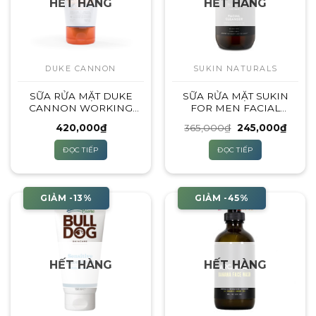
HẾT HÀNG
HẾT HÀNG
Các
tùy
chọn
có
thể
DUKE CANNON
SUKIN NATURALS
được
SỮA RỬA MẶT DUKE
SỮA RỬA MẶT SUKIN
chọn
CANNON WORKING
FOR MEN FACIAL
trên
MAN’S FACE WASH
CLEANSER – 225ML
trang
Giá
Giá
420,000
₫
365,000
₫
245,000
₫
(DÀNH CHO MỌI LOẠI
gốc
hiện
sản
DA)
là:
tại
ĐỌC TIẾP
ĐỌC TIẾP
365,000₫.
là:
phẩm
245,0
GIẢM -13%
GIẢM -45%
HẾT HÀNG
HẾT HÀNG