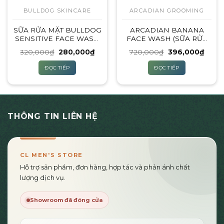
BULLDOG SKINCARE
ARCADIAN GROOMING
SỮA RỬA MẶT BULLDOG
ARCADIAN BANANA
SENSITIVE FACE WASH
FACE WASH (SỮA RỬA
– 150ML (DÀNH CHO DA
MẶT)
Giá
Giá
Giá
Giá
320,000
₫
280,000
₫
720,000
₫
396,000
₫
NHẠY CẢM)
gốc
hiện
gốc
hiện
là:
tại
là:
tại
ĐỌC TIẾP
ĐỌC TIẾP
320,000₫.
là:
720,000₫.
là:
280,000₫.
396,0
THÔNG TIN LIÊN HỆ
CL MEN'S STORE
Hỗ trợ sản phẩm, đơn hàng, hợp tác và phản ánh chất
lượng dịch vụ.
Showroom đã đóng cửa