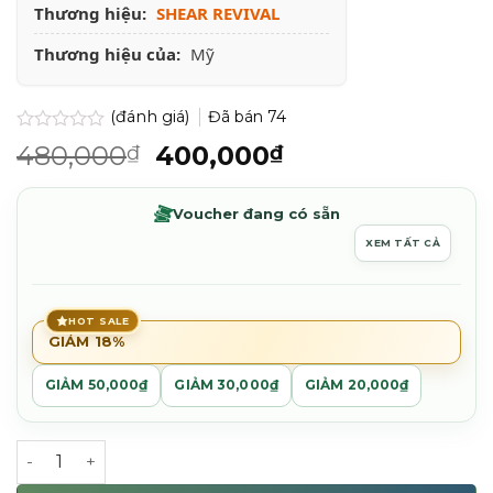
Thương hiệu:
SHEAR REVIVAL
Thương hiệu của:
Mỹ
(đánh giá)
Đã bán
74
Được
Giá
Giá
480,000
400,000
₫
₫
xếp
gốc
hiện
hạng
0.0
là:
tại
Voucher đang có sẵn
5
480,000₫.
là:
sao
XEM TẤT CẢ
400,000₫.
HOT SALE
GIẢM 18%
GIẢM 50,000₫
GIẢM 30,000₫
GIẢM 20,000₫
Sữa rửa mặt và kem cạo râu Shear Revival High Seas C