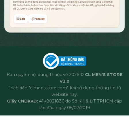
Đơn hàng có thể đang dùng email hoặc số điện thoại khác, chưa chuyển sang trạng thái
Đã hoàn thành, hoặc chưa được liên kết đúng với tài khoản hiện tại. Hãy gửi mã đơn hàng
để CL Men’s Store kiểm tra và hỗ trợ cập nhật.
Zalo
Fanpage
Bản quyền nội dung thuộc về 2026 ©
CL MEN'S STORE
V3.0
Trích dẫn "clmensstore.com" khi sử dụng thông tin từ
website này.
Giấy CNĐKKD:
41K8021836 do Sở KH & ĐT TPHCM cấp
lần đầu ngày 05/07/2019