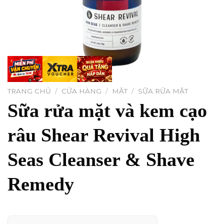
TRANG CHỦ
/
CỬA HÀNG
/
MẶT
/
SỮA RỬA MẶT
Sữa rửa mặt và kem cạo
râu Shear Revival High
Seas Cleanser & Shave
Remedy