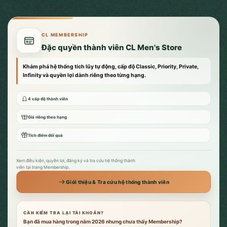
CL MEMBERSHIP
Đặc quyền thành viên CL Men's Store
Khám phá hệ thống tích lũy tự động, cấp độ Classic, Priority, Private,
Infinity và quyền lợi dành riêng theo từng hạng.
4 cấp độ thành viên
Giá riêng theo hạng
Tích điểm đổi quà
Xem điều kiện, quyền lợi, đăng ký và tra cứu hệ thống thành
viên tại trang Membership.
Giới thiệu & Tra cứu hệ thống thành viên
CẦN KIỂM TRA LẠI TÀI KHOẢN?
Bạn đã mua hàng trong năm 2026 nhưng chưa thấy Membership?