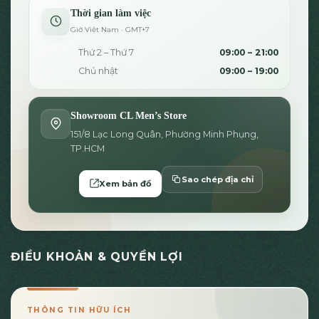
Thời gian làm việc
Giờ Việt Nam · GMT+7
Thứ 2 – Thứ 7
09:00 – 21:00
Chủ nhật
09:00 – 19:00
Showroom CL Men’s Store
151/8 Lạc Long Quân, Phường Minh Phụng,
TP.HCM
Sao chép địa chỉ
Xem bản đồ
ĐIỀU KHOẢN & QUYỀN LỢI
THÔNG TIN HỮU ÍCH