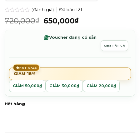
(đánh giá)
Đã bán
121
Được
Giá
Giá
720,000
650,000
₫
₫
xếp
gốc
hiện
hạng
0.0
là:
tại
Voucher đang có sẵn
5
720,000₫.
là:
sao
XEM TẤT CẢ
650,000₫.
HOT SALE
GIẢM 18%
GIẢM 50,000₫
GIẢM 30,000₫
GIẢM 20,000₫
Hết hàng