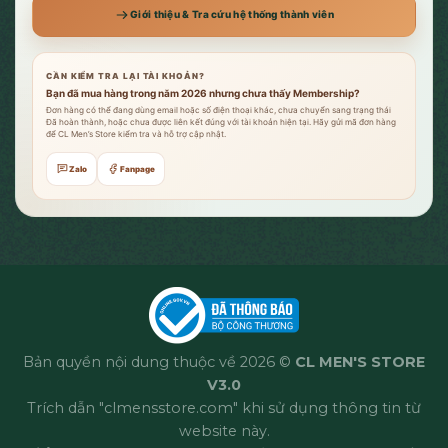
Giới thiệu & Tra cứu hệ thống thành viên
CẦN KIỂM TRA LẠI TÀI KHOẢN?
Bạn đã mua hàng trong năm 2026 nhưng chưa thấy Membership?
Đơn hàng có thể đang dùng email hoặc số điện thoại khác, chưa chuyển sang trạng thái
Đã hoàn thành, hoặc chưa được liên kết đúng với tài khoản hiện tại. Hãy gửi mã đơn hàng
để CL Men’s Store kiểm tra và hỗ trợ cập nhật.
Zalo
Fanpage
Bản quyền nội dung thuộc về 2026 ©
CL MEN'S STORE
V3.0
Trích dẫn "clmensstore.com" khi sử dụng thông tin từ
website này.