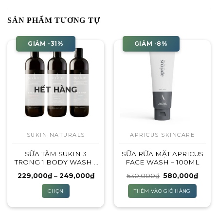
SẢN PHẨM TƯƠNG TỰ
GIẢM -31%
GIẢM -8%
HẾT HÀNG
SUKIN NATURALS
APRICUS SKINCARE
SỮA TẮM SUKIN 3
SỮA RỬA MẶT APRICUS
TRONG 1 BODY WASH –
FACE WASH – 100ML
500ML ( SỮA TẮM – DẦU
Khoảng
Giá
Giá
229,000
₫
–
249,000
₫
630,000
₫
580,000
₫
GỘI – SỮA RỬA MẶT) – 3
giá:
gốc
hiện
MÙI HƯƠNG
từ
là:
tại
CHỌN
THÊM VÀO GIỎ HÀNG
229,000₫
630,000₫.
là:
đến
580,0
Sản
249,000₫
phẩm