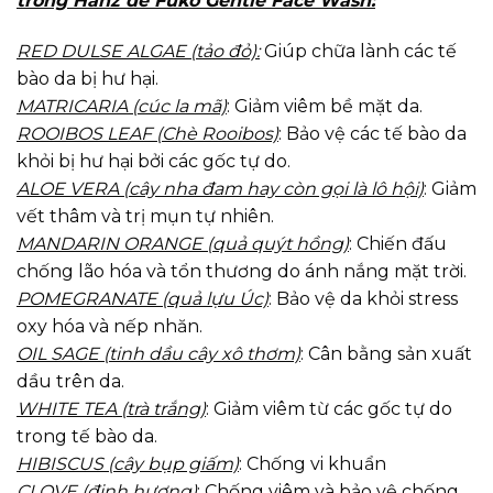
trong Hanz de Fuko Gentle Face Wash:
RED DULSE ALGAE (tảo đỏ):
Giúp chữa lành các tế
bào da bị hư hại.
MATRICARIA (cúc la mã)
: Giảm viêm bề mặt da.
ROOIBOS LEAF (Chè Rooibos)
: Bảo vệ các tế bào da
khỏi bị hư hại bởi các gốc tự do.
ALOE VERA (cây nha đam hay còn gọi là lô hội)
: Giảm
vết thâm và trị mụn tự nhiên.
MANDARIN ORANGE (quả quýt hồng)
: Chiến đấu
chống lão hóa và tổn thương do ánh nắng mặt trời.
POMEGRANATE (quả lựu Úc)
: Bảo vệ da khỏi stress
oxy hóa và nếp nhăn.
OIL SAGE (tinh dầu cây xô thơm)
: Cân bằng sản xuất
dầu trên da.
WHITE TEA (trà trắng)
: Giảm viêm từ các gốc tự do
trong tế bào da.
HIBISCUS (cây bụp giấm)
: Chống vi khuẩn
CLOVE (đinh hương)
: Chống viêm và bảo vệ chống