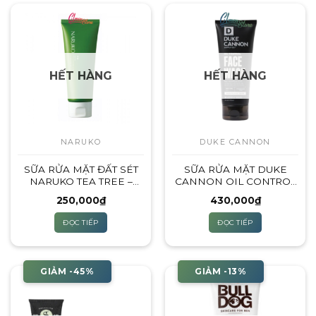
này
có
nhiều
biến
thể.
HẾT HÀNG
HẾT HÀNG
Các
tùy
chọn
có
thể
NARUKO
DUKE CANNON
được
SỮA RỬA MẶT ĐẤT SÉT
SỮA RỬA MẶT DUKE
chọn
NARUKO TEA TREE –
CANNON OIL CONTROL
trên
TRÀM TRÀ
FACE WASH – (DÀNH
trang
250,000
₫
430,000
₫
CHO DA DẦU)
sản
ĐỌC TIẾP
ĐỌC TIẾP
phẩm
GIẢM -45%
GIẢM -13%