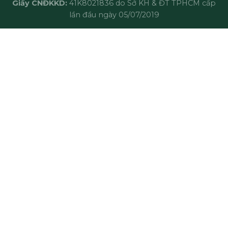
Giấy CNĐKKD:
41K8021836 do Sở KH & ĐT TPHCM cấp
lần đầu ngày 05/07/2019