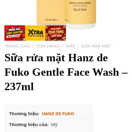
TRANG CHỦ
/
CỬA HÀNG
/
MẶT
/
SỮA RỬA MẶT
Sữa rửa mặt Hanz de
Fuko Gentle Face Wash –
237ml
Thương hiệu:
HANZ DE FUKO
Thương hiệu của:
Mỹ