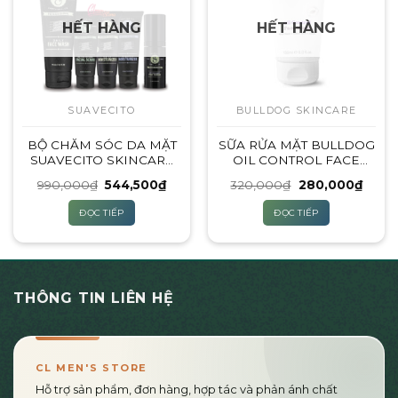
HẾT HÀNG
HẾT HÀNG
SUAVECITO
BULLDOG SKINCARE
BỘ CHĂM SÓC DA MẶT
SỮA RỬA MẶT BULLDOG
SUAVECITO SKINCARE
OIL CONTROL FACE
REGIMEN – 5 SẢN
WASH 150ML (DÀNH
Giá
Giá
Giá
Giá
990,000
₫
544,500
₫
320,000
₫
280,000
₫
PHẨM
CHO DA DẦU)
gốc
hiện
gốc
hiện
là:
tại
là:
tại
ĐỌC TIẾP
ĐỌC TIẾP
990,000₫.
là:
320,000₫.
là:
544,500₫.
280,0
THÔNG TIN LIÊN HỆ
CL MEN'S STORE
Hỗ trợ sản phẩm, đơn hàng, hợp tác và phản ánh chất