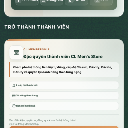
Facebook
Instagram
TikTok
Zalo
TRỞ THÀNH THÀNH VIÊN
CL MEMBERSHIP
Đặc quyền thành viên CL Men's Store
Khám phá hệ thống tích lũy tự động, cấp độ Classic, Priority, Private,
Infinity và quyền lợi dành riêng theo từng hạng.
4 cấp độ thành viên
Giá riêng theo hạng
Tích điểm đổi quà
Xem điều kiện, quyền lợi, đăng ký và tra cứu hệ thống thành
viên tại trang Membership.