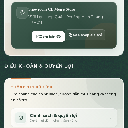
Showroom CL Men’s Store
151/8 Lạc Long Quân, Phường Minh Phụng,
TP.HCM
Sao chép địa chỉ
Xem bản đồ
ĐIỀU KHOẢN & QUYỀN LỢI
THÔNG TIN HỮU ÍCH
Tìm nhanh các chính sách, hướng dẫn mua hàng và thông
tin hỗ trợ.
Chính sách & quyền lợi
Quyền lợi dành cho khách hàng