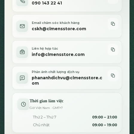
090 143 22 41
phẩm
Email chăm sóc khách hàng
cskh@clmensstore.com
Liên hệ hợp tác
info@clmensstore.com
Phản ánh chất lượng dịch vụ
phananhdichvu@clmensstore.c
om
Thời gian làm việc
Giờ Việt Nam · GMT+7
Thứ 2 – Thứ 7
09:00 – 21:00
Chủ nhật
09:00 – 19:00