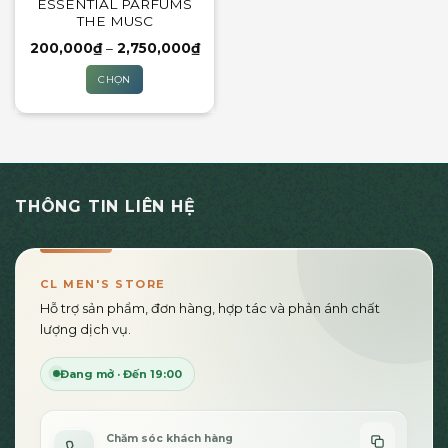
ESSENTIAL PARFUMS
chọn
chọn
THE MUSC
trên
trên
trang
trang
Khoảng
200,000
₫
–
2,750,000
₫
giá:
sản
sản
từ
CHỌN
200,000₫
phẩm
phẩm
đến
Sản
2,750,000₫
phẩm
này
có
nhiều
THÔNG TIN LIÊN HỆ
biến
thể.
Các
tùy
CL MEN'S STORE
chọn
Hỗ trợ sản phẩm, đơn hàng, hợp tác và phản ánh chất
có
lượng dịch vụ.
thể
được
Đang mở · Đến 19:00
chọn
trên
trang
sản
Chăm sóc khách hàng