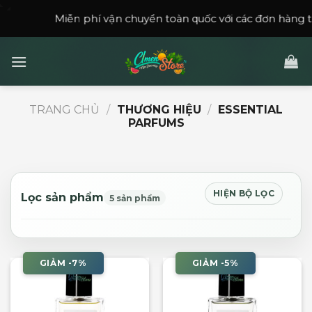
Skip
Miễn phí vận chuyển toàn quốc với các đơn hàng trên
150
to
content
TRANG CHỦ
/
THƯƠNG HIỆU
/
ESSENTIAL
PARFUMS
HIỆN BỘ LỌC
Lọc sản phẩm
5 sản phẩm
GIẢM -7%
GIẢM -5%