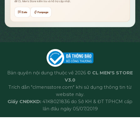
để CL Men’s Store kiểm tra và hỗ trợ cập nhật.
Zalo
Fanpage
Bản quyền nội dung thuộc về 2026 ©
CL MEN'S STORE
V3.0
Trích dẫn "clmensstore.com" khi sử dụng thông tin từ
website này.
Giấy CNĐKKD:
41K8021836 do Sở KH & ĐT TPHCM cấp
lần đầu ngày 05/07/2019