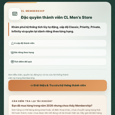
CL MEMBERSHIP
Đặc quyền thành viên CL Men's Store
Khám phá hệ thống tích lũy tự động, cấp độ Classic, Priority, Private,
Infinity và quyền lợi dành riêng theo từng hạng.
4 cấp độ thành viên
Giá riêng theo hạng
Tích điểm đổi quà
Xem điều kiện, quyền lợi, đăng ký và tra cứu hệ thống thành
viên tại trang Membership.
Giới thiệu & Tra cứu hệ thống thành viên
CẦN KIỂM TRA LẠI TÀI KHOẢN?
Bạn đã mua hàng trong năm 2026 nhưng chưa thấy Membership?
Đơn hàng có thể đang dùng email hoặc số điện thoại khác, chưa chuyển sang trạng thái
Đã hoàn thành, hoặc chưa được liên kết đúng với tài khoản hiện tại. Hãy gửi mã đơn hàng