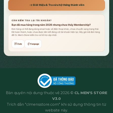
Giới thiệu & Tra cứu hệ thống thành viên
CẦN KIỂM TRA LẠI TÀI KHOẢN?
Bạn đã mua hàng trong năm 2026 nhưng chưa thấy Membership?
Đơn hàng có thể đang dùng email hoặc số điện thoại khác, chưa chuyển sang trạng thái
Đã hoàn thành, hoặc chưa được liên kết đúng với tài khoản hiện tại. Hãy gửi mã đơn hàng
để CL Men’s Store kiểm tra và hỗ trợ cập nhật.
Zalo
Fanpage
Bản quyền nội dung thuộc về 2026 ©
CL MEN'S STORE
V3.0
Trích dẫn "clmensstore.com" khi sử dụng thông tin từ
website này.