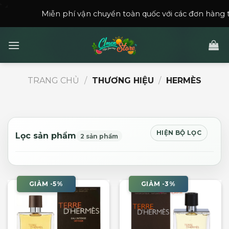
Skip
Miễn phí vận chuyển toàn quốc với các đơn hàng trên
15
to
content
TRANG CHỦ
/
THƯƠNG HIỆU
/
HERMÈS
HIỆN BỘ LỌC
Lọc sản phẩm
2 sản phẩm
GIẢM -5%
GIẢM -3%