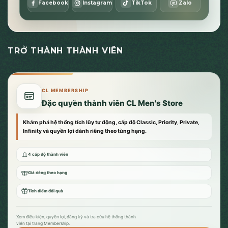
Facebook
Instagram
TikTok
Zalo
TRỞ THÀNH THÀNH VIÊN
CL MEMBERSHIP
Đặc quyền thành viên CL Men's Store
Khám phá hệ thống tích lũy tự động, cấp độ Classic, Priority, Private,
Infinity và quyền lợi dành riêng theo từng hạng.
4 cấp độ thành viên
Giá riêng theo hạng
Tích điểm đổi quà
Xem điều kiện, quyền lợi, đăng ký và tra cứu hệ thống thành
viên tại trang Membership.