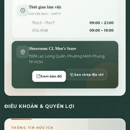
Thời gian làm việc
Giờ Việt Nam · GMT+7
Thứ 2 – Thứ 7
09:00 – 21:00
Chủ nhật
09:00 – 19:00
Showroom CL Men’s Store
151/8 Lạc Long Quân, Phường Minh Phụng,
TP.HCM
Sao chép địa chỉ
Xem bản đồ
ĐIỀU KHOẢN & QUYỀN LỢI
THÔNG TIN HỮU ÍCH