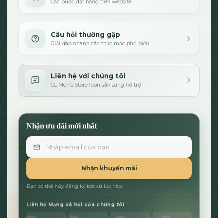
Các bước đặt hàng trên website
Câu hỏi thường gặp
Giải đáp nhanh các thắc mắc phổ biến
Liên hệ với chúng tôi
CL Men’s Store luôn sẵn sàng hỗ trợ
Nhận ưu đãi mới nhất
Email
Nhận khuyến mãi
Bạn có thể hủy đăng ký bất cứ lúc nào.
Liên hệ Mạng xã hội của chúng tôi