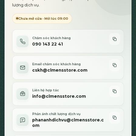
lượng dịch vụ.
thể
thể
được
được
Chưa mở cửa · Mở lúc 09:00
chọn
chọn
trên
trên
trang
trang
sản
sản
Chăm sóc khách hàng
090 143 22 41
phẩm
phẩm
Email chăm sóc khách hàng
cskh@clmensstore.com
Liên hệ hợp tác
info@clmensstore.com
Phản ánh chất lượng dịch vụ
phananhdichvu@clmensstore.c
om