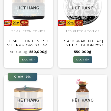
HẾT HÀNG
HẾT HÀNG
TEMPLETON TONICS
TEMPLETON TONICS
TEMPLETON TONICS X
BLACK KRAKEN CLAY |
VIET NAM OASIS CLAY –
LIMITED EDITION 2023
QUÝ MÃO LIMITED 2023
Giá
Giá
580,000
₫
550,000
₫
550,000
₫
gốc
hiện
là:
tại
ĐỌC TIẾP
ĐỌC TIẾP
580,000₫.
là:
550,000₫.
GIẢM -9%
HẾT HÀNG
HẾT HÀNG