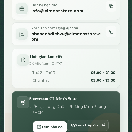
Liên hệ hợp tác
info@clmensstore.com
Phản ánh chất lượng dịch vụ
phananhdichvu@clmensstore.c
om
Thời gian làm việc
Giờ Việt Nam · GMT+7
Thứ 2 – Thứ 7
09:00 – 21:00
Chủ nhật
09:00 – 19:00
Showroom CL Men’s Store
151/8 Lạc Long Quân, Phường Minh Phụng,
TP.HCM
Sao chép địa chỉ
Xem bản đồ