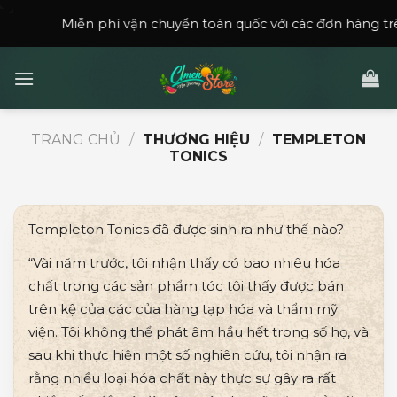
Skip
ễn phí vận chuyển toàn quốc với các đơn hàng trên
150,000
to
content
TRANG CHỦ
/
THƯƠNG HIỆU
/
TEMPLETON
TONICS
Templeton Tonics đã được sinh ra như thế nào?
“Vài năm trước, tôi nhận thấy có bao nhiêu hóa
chất trong các sản phẩm tóc tôi thấy được bán
trên kệ của các cửa hàng tạp hóa và thẩm mỹ
viện. Tôi không thể phát âm hầu hết trong số họ, và
sau khi thực hiện một số nghiên cứu, tôi nhận ra
rằng nhiều loại hóa chất này thực sự gây ra rất