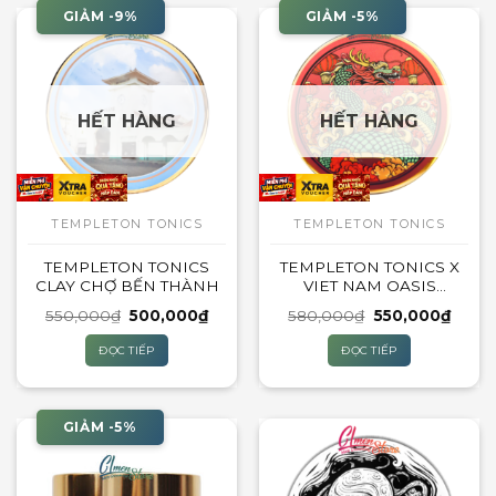
GIẢM -9%
GIẢM -5%
HẾT HÀNG
HẾT HÀNG
TEMPLETON TONICS
TEMPLETON TONICS
TEMPLETON TONICS
TEMPLETON TONICS X
CLAY CHỢ BẾN THÀNH
VIET NAM OASIS
DRAGON CLAY – GIÁP
Giá
Giá
Giá
Giá
550,000
₫
500,000
₫
580,000
₫
550,000
₫
THÌN LIMITED 2024
gốc
hiện
gốc
hiện
là:
tại
là:
tại
ĐỌC TIẾP
ĐỌC TIẾP
550,000₫.
là:
580,000₫.
là:
500,000₫.
550,0
GIẢM -5%