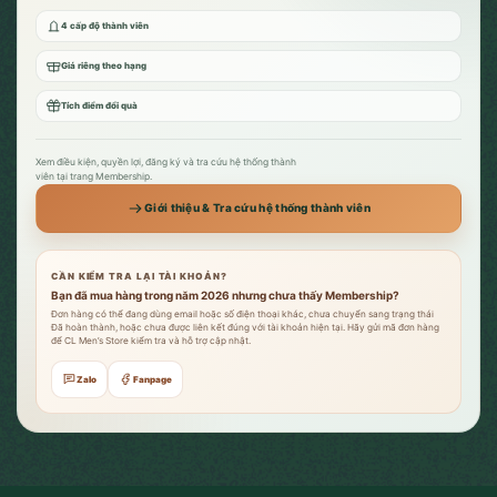
4 cấp độ thành viên
Giá riêng theo hạng
Tích điểm đổi quà
Xem điều kiện, quyền lợi, đăng ký và tra cứu hệ thống thành
viên tại trang Membership.
Giới thiệu & Tra cứu hệ thống thành viên
CẦN KIỂM TRA LẠI TÀI KHOẢN?
Bạn đã mua hàng trong năm 2026 nhưng chưa thấy Membership?
Đơn hàng có thể đang dùng email hoặc số điện thoại khác, chưa chuyển sang trạng thái
Đã hoàn thành, hoặc chưa được liên kết đúng với tài khoản hiện tại. Hãy gửi mã đơn hàng
để CL Men’s Store kiểm tra và hỗ trợ cập nhật.
Zalo
Fanpage