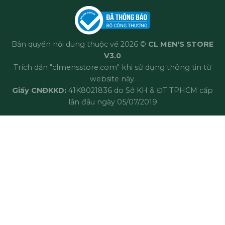
Bản quyền nội dung thuộc về 2026 ©
CL MEN'S STORE
V3.0
Trích dẫn "clmensstore.com" khi sử dụng thông tin từ
website này.
Giấy CNĐKKD:
41K8021836 do Sở KH & ĐT TPHCM cấp
lần đầu ngày 05/07/2019