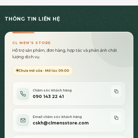
có
nhiều
THÔNG TIN LIÊN HỆ
biến
thể.
Các
tùy
CL MEN'S STORE
chọn
Hỗ trợ sản phẩm, đơn hàng, hợp tác và phản ánh chất
có
lượng dịch vụ.
thể
được
Chưa mở cửa · Mở lúc 09:00
chọn
trên
trang
sản
Chăm sóc khách hàng
090 143 22 41
phẩm
Email chăm sóc khách hàng
cskh@clmensstore.com