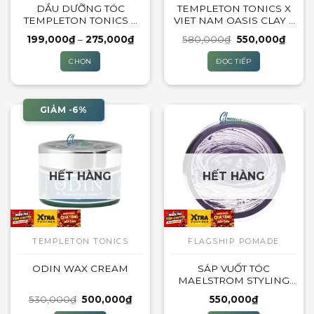
DẦU DƯỠNG TÓC
TEMPLETON TONICS X
TEMPLETON TONICS X
VIET NAM OASIS CLAY –
VIET NAM QUÝ MÃO
LIMITED 2022
Khoảng
Giá
Giá
199,000
₫
–
275,000
₫
580,000
₫
550,000
₫
LIMITED 2023
giá:
gốc
hiện
từ
là:
tại
CHỌN
ĐỌC TIẾP
199,000₫
580,000₫.
là:
đến
550,0
Sản
275,000₫
phẩm
này
GIẢM -6%
có
nhiều
biến
thể.
HẾT HÀNG
HẾT HÀNG
Các
tùy
chọn
có
thể
TEMPLETON TONICS
FLAGSHIP POMADE
được
ODIN WAX CREAM
SÁP VUỐT TÓC
chọn
MAELSTROM STYLING
trên
CLAY – FLAGSHIP
trang
Giá
Giá
530,000
₫
500,000
₫
550,000
₫
POMADE CO X
gốc
hiện
sản