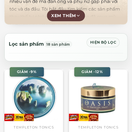
nhiều vấn đề mà đàn ông và phụ nữ gặp phải với
tóc và da đầu. Tôi bắt đầu tìm kiếm các sản phẩm
XEM THÊM
thay thế tự nhiên hơn cho cửa hàng đã mua mỹ
phẩm và nhận ra rằng một số sản phẩm tốt nhất
mà thị trường cung cấp thực sự được làm bằng
tay, ngay từ bếp của ai đó và tôi đã bắt đầu từ đây.”
HIỆN BỘ LỌC
Lọc sản phẩm
18 sản phẩm
– Theo Templeton Tonics.
GIẢM -9%
GIẢM -12%
TEMPLETON TONICS
TEMPLETON TONICS