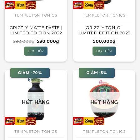
TEMPLETON TONICS
TEMPLETON TONICS
GRIZZLY MATTE PASTE |
GRIZZLY TONIC |
LIMITED EDITION 2022
LIMITED EDITION 2022
Giá
Giá
580,000
₫
530,000
₫
500,000
₫
gốc
hiện
là:
tại
ĐỌC TIẾP
ĐỌC TIẾP
580,000₫.
là:
530,000₫.
GIẢM -70%
GIẢM -5%
HẾT HÀNG
HẾT HÀNG
TEMPLETON TONICS
TEMPLETON TONICS