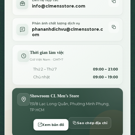
Liên hệ hợp tác
info@clmensstore.com
Phản ánh chất lượng dịch vụ
phananhdichvu@clmensstore.c
om
Thời gian làm việc
Giờ Việt Nam · GMT+7
Thứ 2 – Thứ 7
09:00 – 21:00
Chủ nhật
09:00 – 19:00
Showroom CL Men’s Store
151/8 Lạc Long Quân, Phường Minh Phụng,
TP.HCM
Sao chép địa chỉ
Xem bản đồ