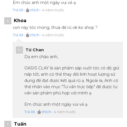
Em chúc anh một ngày vui vẻ ạ.
Trả lời
•
thích
•
4 năm trước
Khoa
K
con này tóc mỏng, thưa để rũ ok ko shop ?
Trả lời
•
thích
•
4 năm trước
Từ Chan
TC
Dạ em chào anh,
OASIS CLAY là sản phẩm sáp vuốt tóc có độ giữ
nếp tốt, anh có thể thay đổi linh hoạt lượng sử
dụng để đạt được kết quả rũ ạ. Ngoài ra, Anh có
thể nhấn vào mục "Tư vấn trực tiếp" để được tư
vấn sản phẩm phù hợp với mình ạ.
Em chúc anh một ngày vui vẻ ạ.
Trả lời
•
thích
•
4 năm trước
Tuấn
T