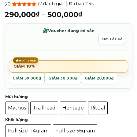
(
2
đánh giá)
Đã bán
2.4k
5.0
5.0
2
trên 5
Khoảng
290,000
–
500,000
₫
₫
dựa trên
giá:
đánh giá
từ
Voucher đang có sẵn
290,000₫
XEM TẤT CẢ
đến
500,000₫
HOT SALE
GIẢM 18%
GIẢM 50,000₫
GIẢM 30,000₫
GIẢM 20,000₫
Mùi hương
Mythos
Trailhead
Heritage
Ritual
Khối lượng
Full size 114gram
Full size 56gram