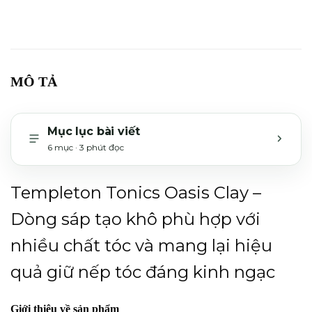
MÔ TẢ
Mục lục bài viết
6 mục · 3 phút đọc
MỞ H
Templeton Tonics Oasis Clay –
Dòng sáp tạo khô phù hợp với
nhiều chất tóc và mang lại hiệu
quả giữ nếp tóc đáng kinh ngạc
Giới thiệu về sản phẩm