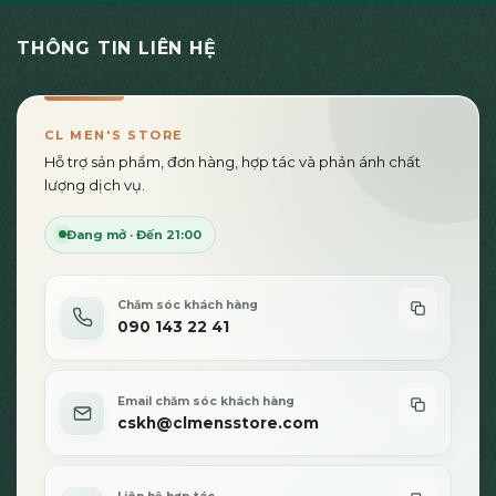
này
có
THÔNG TIN LIÊN HỆ
nhiều
biến
thể.
Các
CL MEN'S STORE
tùy
Hỗ trợ sản phẩm, đơn hàng, hợp tác và phản ánh chất
chọn
lượng dịch vụ.
có
thể
Đang mở · Đến 21:00
được
chọn
trên
Chăm sóc khách hàng
trang
090 143 22 41
sản
phẩm
Email chăm sóc khách hàng
cskh@clmensstore.com