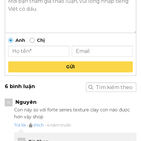
Anh
Chị
GỬI
6 bình luận
Nguyên
N
Con này so với forte series texture clay con nào được
hơn vậy shop
Trả lời
•
thích
•
4 năm trước