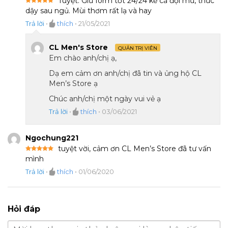
Tuyệt. Giữ form tốt 24/24 kể cả đội mũ, thức
Được xếp
dậy sau ngủ. Mùi thơm rất lạ và hay
hạng
5
5
sao
Trả lời
•
thích
•
21/05/2021
CL Men's Store
QUẢN TRỊ VIÊN
Em chào anh/chị ạ,
Dạ em cảm ơn anh/chị đã tin và ủng hộ CL
Men’s Store ạ
Chúc anh/chị một ngày vui vẻ ạ
Trả lời
•
thích
•
03/06/2021
Ngochung221
tuyệt vời, cảm ơn CL Men’s Store đã tư vấn
Được xếp
mình
hạng
5
5
sao
Trả lời
•
thích
•
01/06/2020
Hỏi đáp