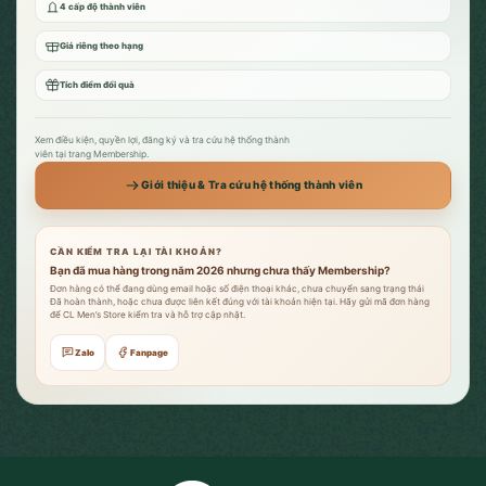
4 cấp độ thành viên
Giá riêng theo hạng
Tích điểm đổi quà
Xem điều kiện, quyền lợi, đăng ký và tra cứu hệ thống thành
viên tại trang Membership.
Giới thiệu & Tra cứu hệ thống thành viên
CẦN KIỂM TRA LẠI TÀI KHOẢN?
Bạn đã mua hàng trong năm 2026 nhưng chưa thấy Membership?
Đơn hàng có thể đang dùng email hoặc số điện thoại khác, chưa chuyển sang trạng thái
Đã hoàn thành, hoặc chưa được liên kết đúng với tài khoản hiện tại. Hãy gửi mã đơn hàng
để CL Men’s Store kiểm tra và hỗ trợ cập nhật.
Zalo
Fanpage