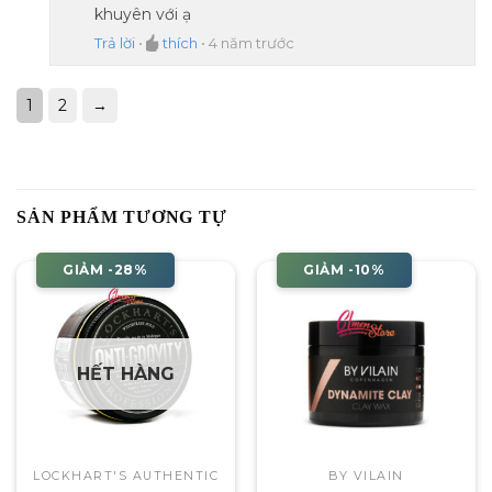
khuyên với ạ
Trả lời
•
thích
•
4 năm trước
1
2
→
SẢN PHẨM TƯƠNG TỰ
GIẢM -28%
GIẢM -10%
HẾT HÀNG
LOCKHART'S AUTHENTIC
BY VILAIN