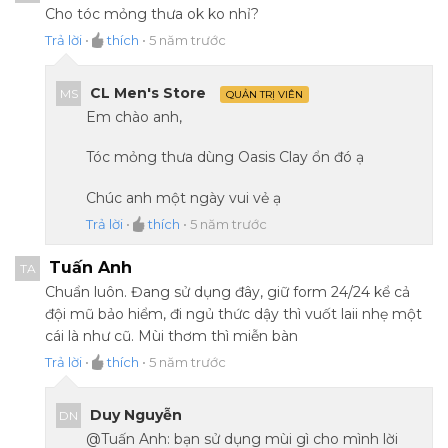
Cho tóc mỏng thưa ok ko nhỉ?
Trả lời
•
thích
•
5 năm trước
CL Men's Store
MS
QUẢN TRỊ VIÊN
Em chào anh,
Tóc mỏng thưa dùng Oasis Clay ổn đó ạ
Chúc anh một ngày vui vẻ ạ
Trả lời
•
thích
•
5 năm trước
Tuấn Anh
TA
Chuẩn luôn. Đang sử dụng đây, giữ form 24/24 kể cả
đội mũ bảo hiểm, đi ngủ thức dậy thì vuốt laii nhẹ một
cái là như cũ. Mùi thơm thì miễn bàn
Trả lời
•
thích
•
5 năm trước
Duy Nguyễn
DN
@Tuấn Anh: bạn sử dụng mùi gì cho mình lời