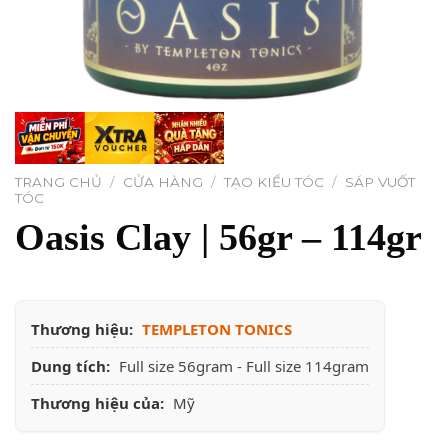
TRANG CHỦ
/
CỬA HÀNG
/
TẠO KIỂU TÓC
/
SÁP VUỐT
TÓC
Oasis Clay | 56gr – 114gr
Thương hiệu:
TEMPLETON TONICS
Dung tích:
Full size 56gram - Full size 114gram
Thương hiệu của:
Mỹ