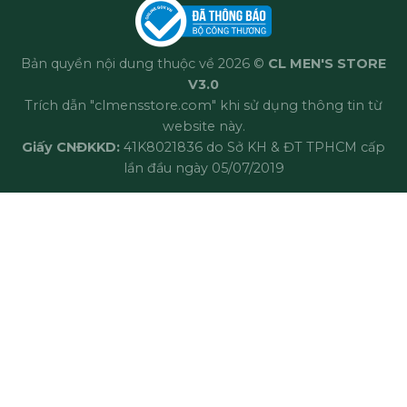
Bản quyền nội dung thuộc về 2026 ©
CL MEN'S STORE
V3.0
Trích dẫn "clmensstore.com" khi sử dụng thông tin từ
website này.
Giấy CNĐKKD:
41K8021836 do Sở KH & ĐT TPHCM cấp
lần đầu ngày 05/07/2019