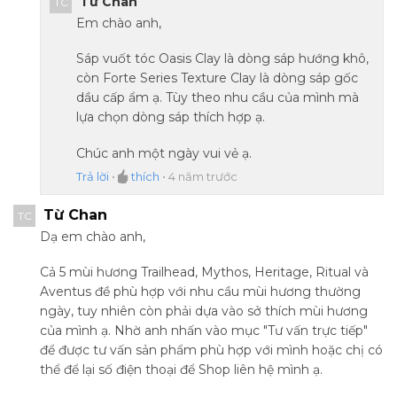
Từ Chan
TC
Em chào anh,
Sáp vuốt tóc Oasis Clay là dòng sáp hướng khô,
còn Forte Series Texture Clay là dòng sáp gốc
dầu cấp ẩm ạ. Tùy theo nhu cầu của mình mà
lựa chọn dòng sáp thích hợp ạ.
Chúc anh một ngày vui vẻ ạ.
Trả lời
•
thích
•
4 năm trước
Từ Chan
TC
Dạ em chào anh,
Cả 5 mùi hương Trailhead, Mythos, Heritage, Ritual và
Aventus đề phù hợp với nhu cầu mùi hương thường
ngày, tuy nhiên còn phải dựa vào sở thích mùi hương
của mình ạ. Nhờ anh nhấn vào mục "Tư vấn trực tiếp"
để được tư vấn sản phẩm phù hợp với mình hoặc chị có
thể để lại số điện thoại để Shop liên hệ mình ạ.