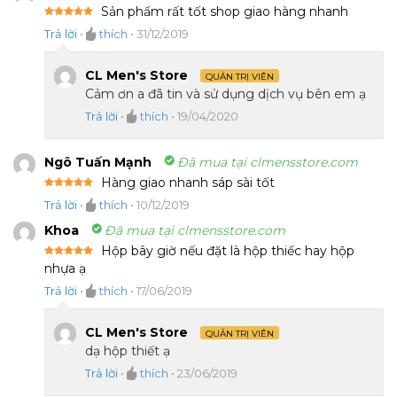
Sản phẩm rất tốt shop giao hàng nhanh
Được xếp
Trả lời
•
thích
•
31/12/2019
hạng
5
5
sao
CL Men's Store
QUẢN TRỊ VIÊN
Cảm ơn a đã tin và sử dụng dịch vụ bên em ạ
Trả lời
•
thích
•
19/04/2020
Ngô Tuấn Mạnh
Đã mua tại clmensstore.com
Hàng giao nhanh sáp sài tốt
Được xếp
Trả lời
•
thích
•
10/12/2019
hạng
5
5
sao
Khoa
Đã mua tại clmensstore.com
Hộp bây giờ nếu đặt là hộp thiếc hay hộp
Được xếp
nhựa ạ
hạng
5
5
sao
Trả lời
•
thích
•
17/06/2019
CL Men's Store
QUẢN TRỊ VIÊN
dạ hộp thiết ạ
Trả lời
•
thích
•
23/06/2019