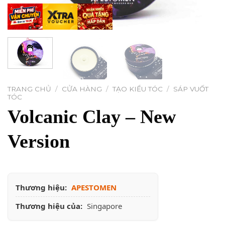
TRANG CHỦ
/
CỬA HÀNG
/
TẠO KIỂU TÓC
/
SÁP VUỐT
TÓC
Volcanic Clay – New
Version
Thương hiệu:
APESTOMEN
Thương hiệu của:
Singapore