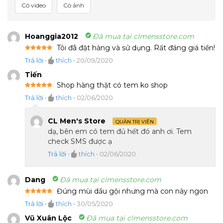
Có video
Có ảnh
Hoanggia2012
Đã mua tại clmensstore.com
Tôi đã đặt hàng và sử dụng. Rất đáng giá tiền!
Được xếp
Trả lời
•
thích
•
20/09/2020
hạng
5
5
sao
Tiến
Shop hàng thật có tem ko shop
Được xếp
Trả lời
•
thích
•
02/06/2020
hạng
5
5
sao
CL Men's Store
QUẢN TRỊ VIÊN
dạ, bên em có tem đủ hết đó anh ơi. Tem
check SMS được ạ
Trả lời
•
thích
•
02/06/2020
Dang
Đã mua tại clmensstore.com
Đúng mùi dầu gội nhưng mà con này ngon
Được xếp
Trả lời
•
thích
•
30/05/2020
hạng
5
5
sao
Vũ Xuân Lộc
Đã mua tại clmensstore.com