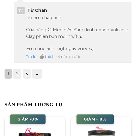
Từ Chan
TC
Dạ em chào anh,
Cửa hàng Cl Men hiện đang kinh doanh Volcanic
Clay phiên bản mới nhất ạ.
Em chúc anh một ngày vui vẻ ạ.
Trả lời
•
thích
•
4 năm trước
1
2
3
→
SẢN PHẨM TƯƠNG TỰ
GIẢM -8%
GIẢM -18%