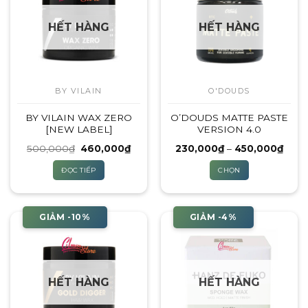
HẾT HÀNG
HẾT HÀNG
BY VILAIN
O'DOUDS
BY VILAIN WAX ZERO
O’DOUDS MATTE PASTE
[NEW LABEL]
VERSION 4.0
Giá
Giá
Khoả
500,000
₫
460,000
₫
230,000
₫
–
450,000
₫
gốc
hiện
giá:
là:
tại
từ
ĐỌC TIẾP
CHỌN
500,000₫.
là:
230,
460,000₫.
đến
Sản
450,
phẩm
này
GIẢM -10%
GIẢM -4%
có
nhiều
biến
thể.
HẾT HÀNG
HẾT HÀNG
Các
tùy