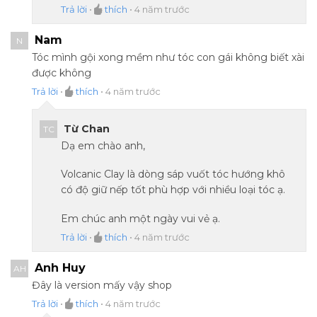
Trả lời
•
thích
•
4 năm trước
Nam
N
Tóc mình gội xong mềm như tóc con gái không biết xài
được không
Trả lời
•
thích
•
4 năm trước
Từ Chan
TC
Dạ em chào anh,
Volcanic Clay là dòng sáp vuốt tóc hướng khô
có độ giữ nếp tốt phù hợp với nhiều loại tóc ạ.
Em chúc anh một ngày vui vẻ ạ.
Trả lời
•
thích
•
4 năm trước
Anh Huy
AH
Đây là version mấy vậy shop
Trả lời
•
thích
•
4 năm trước