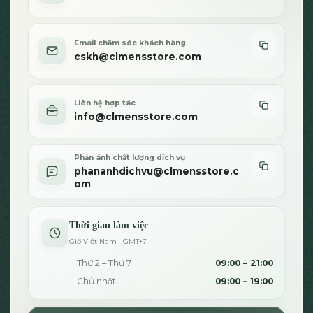
sản
phẩm
Email chăm sóc khách hàng
cskh@clmensstore.com
Liên hệ hợp tác
info@clmensstore.com
Phản ánh chất lượng dịch vụ
phananhdichvu@clmensstore.c
om
Thời gian làm việc
Giờ Việt Nam · GMT+7
Thứ 2 – Thứ 7
09:00 – 21:00
Chủ nhật
09:00 – 19:00