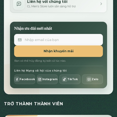
Liên hệ với chúng tôi
CL Men’s Store luôn sẵn sàng hỗ trợ
Nhận ưu đãi mới nhất
Email
Nhận khuyến mãi
Bạn có thể hủy đăng ký bất cứ lúc nào.
Liên hệ Mạng xã hội của chúng tôi
Facebook
Instagram
TikTok
Zalo
TRỞ THÀNH THÀNH VIÊN