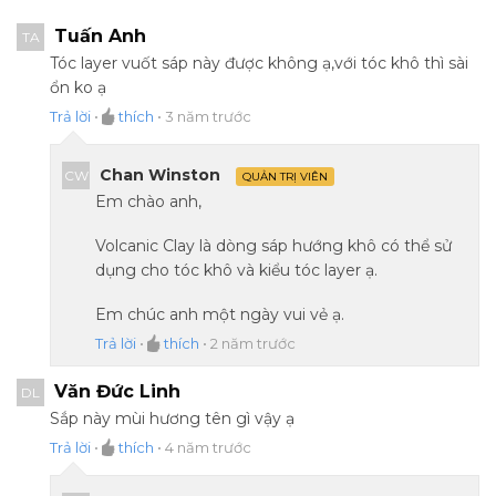
Tuấn Anh
TA
Tóc layer vuốt sáp này được không ạ,với tóc khô thì sài
ổn ko ạ
Trả lời
•
thích
•
3 năm trước
Chan Winston
CW
QUẢN TRỊ VIÊN
Em chào anh,
Volcanic Clay là dòng sáp hướng khô có thể sử
dụng cho tóc khô và kiểu tóc layer ạ.
Em chúc anh một ngày vui vẻ ạ.
Trả lời
•
thích
•
2 năm trước
Văn Đức Linh
DL
Sắp này mùi hương tên gì vậy ạ
Trả lời
•
thích
•
4 năm trước