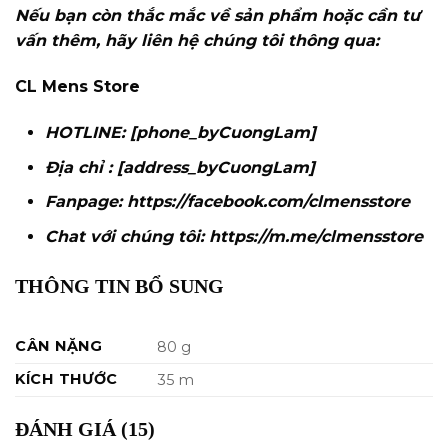
Nếu bạn còn thắc mắc về sản phẩm hoặc cần tư
vấn thêm, hãy liên hệ
chúng tôi thông qua:
CL Mens Store
HOTLINE: [phone_byCuongLam]
Địa chỉ : [address_byCuongLam]
Fanpage:
https://facebook.com/clmensstore
Chat với chúng tôi:
https://m.me/clmensstore
THÔNG TIN BỔ SUNG
CÂN NẶNG
80 g
KÍCH THƯỚC
35 m
ĐÁNH GIÁ (15)