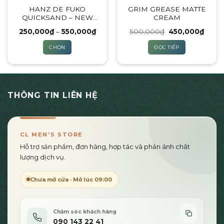
HANZ DE FUKO
GRIM GREASE MATTE
chọn
QUICKSAND – NEW
CREAM
trên
FULLBOX 2023
trang
Khoảng
Giá
Giá
250,000
₫
–
550,000
₫
500,000
₫
450,000
₫
giá:
gốc
hiện
sản
từ
là:
tại
CHỌN
ĐỌC TIẾP
250,000₫
500,000₫.
là:
phẩm
đến
450,0
Sản
550,000₫
phẩm
này
có
THÔNG TIN LIÊN HỆ
nhiều
biến
thể.
Các
CL MEN'S STORE
tùy
Hỗ trợ sản phẩm, đơn hàng, hợp tác và phản ánh chất
chọn
lượng dịch vụ.
có
thể
Chưa mở cửa · Mở lúc 09:00
được
chọn
trên
Chăm sóc khách hàng
trang
090 143 22 41