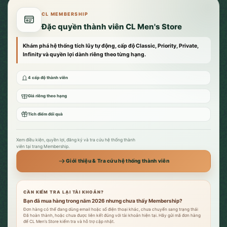
CL MEMBERSHIP
Đặc quyền thành viên CL Men's Store
Khám phá hệ thống tích lũy tự động, cấp độ Classic, Priority, Private,
Infinity và quyền lợi dành riêng theo từng hạng.
4 cấp độ thành viên
Giá riêng theo hạng
Tích điểm đổi quà
Xem điều kiện, quyền lợi, đăng ký và tra cứu hệ thống thành
viên tại trang Membership.
Giới thiệu & Tra cứu hệ thống thành viên
CẦN KIỂM TRA LẠI TÀI KHOẢN?
Bạn đã mua hàng trong năm 2026 nhưng chưa thấy Membership?
Đơn hàng có thể đang dùng email hoặc số điện thoại khác, chưa chuyển sang trạng thái
Đã hoàn thành, hoặc chưa được liên kết đúng với tài khoản hiện tại. Hãy gửi mã đơn hàng
để CL Men’s Store kiểm tra và hỗ trợ cập nhật.