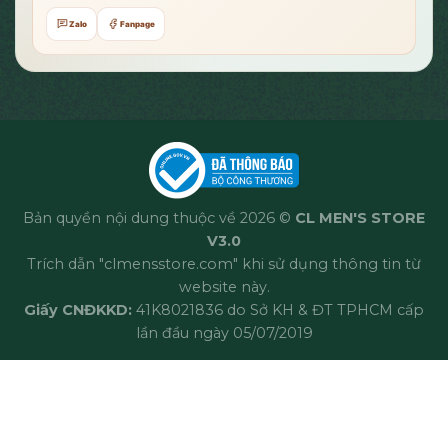
Zalo
Fanpage
Bản quyền nội dung thuộc về 2026 ©
CL MEN'S STORE
V3.0
Trích dẫn "clmensstore.com" khi sử dụng thông tin từ
website này.
Giấy CNĐKKD:
41K8021836 do Sở KH & ĐT TPHCM cấp
lần đầu ngày 05/07/2019