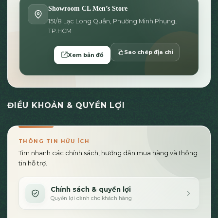
Showroom CL Men’s Store
151/8 Lạc Long Quân, Phường Minh Phụng,
TP.HCM
Sao chép địa chỉ
Xem bản đồ
ĐIỀU KHOẢN & QUYỀN LỢI
THÔNG TIN HỮU ÍCH
Tìm nhanh các chính sách, hướng dẫn mua hàng và thông
tin hỗ trợ.
Chính sách & quyền lợi
Quyền lợi dành cho khách hàng