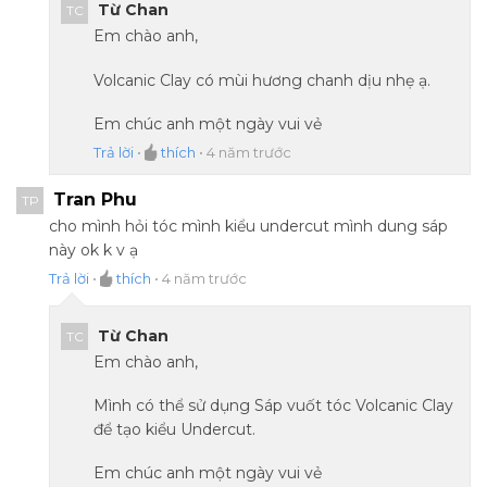
Từ Chan
TC
Em chào anh,
Volcanic Clay có mùi hương chanh dịu nhẹ ạ.
Em chúc anh một ngày vui vẻ
Trả lời
•
thích
•
4 năm trước
Tran Phu
TP
cho mình hỏi tóc mình kiểu undercut mình dung sáp
này ok k v ạ
Trả lời
•
thích
•
4 năm trước
Từ Chan
TC
Em chào anh,
Mình có thể sử dụng Sáp vuốt tóc Volcanic Clay
để tạo kiểu Undercut.
Em chúc anh một ngày vui vẻ