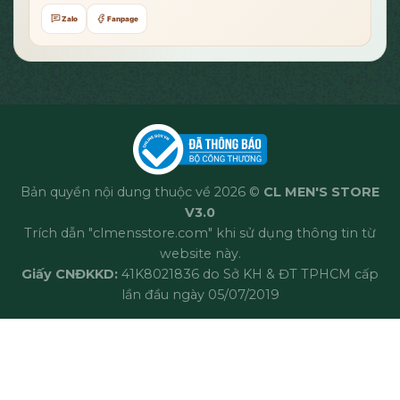
Zalo
Fanpage
Bản quyền nội dung thuộc về 2026 ©
CL MEN'S STORE
V3.0
Trích dẫn "clmensstore.com" khi sử dụng thông tin từ
website này.
Giấy CNĐKKD:
41K8021836 do Sở KH & ĐT TPHCM cấp
lần đầu ngày 05/07/2019