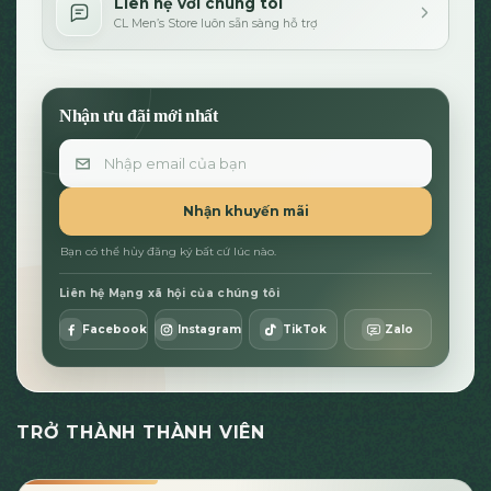
Liên hệ với chúng tôi
CL Men’s Store luôn sẵn sàng hỗ trợ
Nhận ưu đãi mới nhất
Email
Nhận khuyến mãi
Bạn có thể hủy đăng ký bất cứ lúc nào.
Liên hệ Mạng xã hội của chúng tôi
Facebook
Instagram
TikTok
Zalo
TRỞ THÀNH THÀNH VIÊN