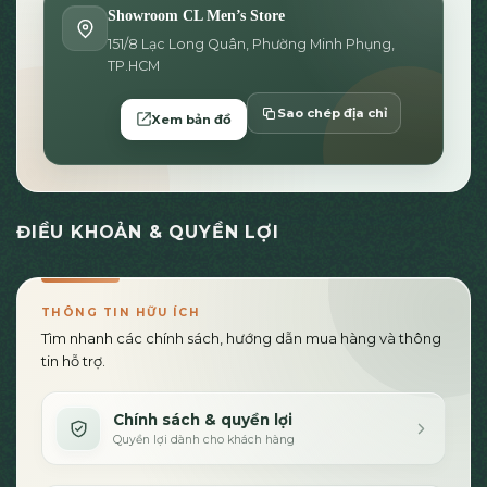
Showroom CL Men’s Store
151/8 Lạc Long Quân, Phường Minh Phụng,
TP.HCM
Sao chép địa chỉ
Xem bản đồ
ĐIỀU KHOẢN & QUYỀN LỢI
THÔNG TIN HỮU ÍCH
Tìm nhanh các chính sách, hướng dẫn mua hàng và thông
tin hỗ trợ.
Chính sách & quyền lợi
Quyền lợi dành cho khách hàng