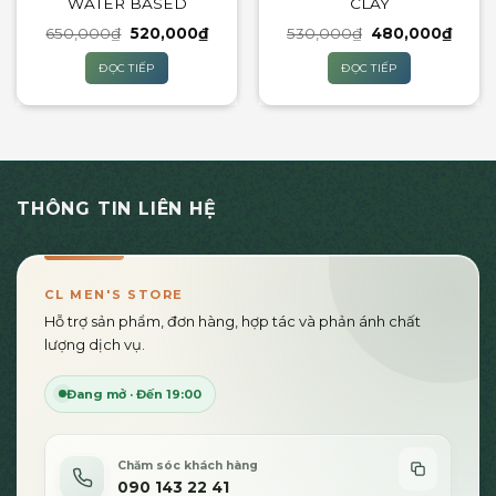
WATER BASED
CLAY
Giá
Giá
Giá
Giá
650,000
₫
520,000
₫
530,000
₫
480,000
₫
gốc
hiện
gốc
hiện
là:
tại
là:
tại
ĐỌC TIẾP
ĐỌC TIẾP
650,000₫.
là:
530,000₫.
là:
520,000₫.
480,0
THÔNG TIN LIÊN HỆ
CL MEN'S STORE
Hỗ trợ sản phẩm, đơn hàng, hợp tác và phản ánh chất
lượng dịch vụ.
Đang mở · Đến 19:00
Chăm sóc khách hàng
090 143 22 41