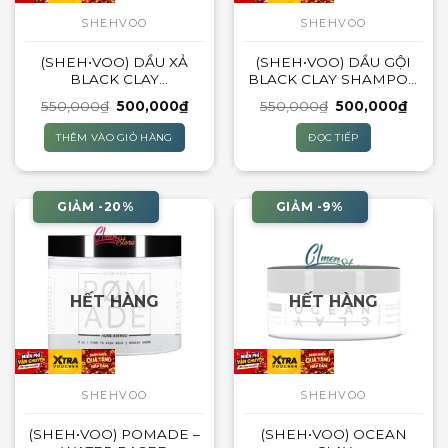
SHEHVOO
SHEHVOO
(SHEH•VOO) DẦU XẢ
(SHEH•VOO) DẦU GỘI
BLACK CLAY
BLACK CLAY SHAMPOO
CONDITIONER | 250ML
| 250ML
Giá
Giá
Giá
Giá
550,000
₫
500,000
₫
550,000
₫
500,000
₫
gốc
hiện
gốc
hiện
là:
tại
là:
tại
THÊM VÀO GIỎ HÀNG
ĐỌC TIẾP
550,000₫.
là:
550,000₫.
là:
500,000₫.
500,0
GIẢM -20%
GIẢM -9%
HẾT HÀNG
HẾT HÀNG
SHEHVOO
SHEHVOO
(SHEH•VOO) POMADE –
(SHEH•VOO) OCEAN