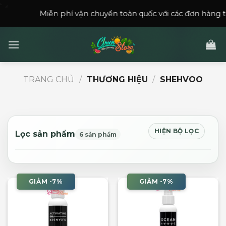
Skip
Miễn phí vận chuyển toàn quốc với các đơn hàng trên
150
to
content
TRANG CHỦ
/
THƯƠNG HIỆU
/
SHEHVOO
HIỆN BỘ LỌC
Lọc sản phẩm
6 sản phẩm
GIẢM -7%
GIẢM -7%