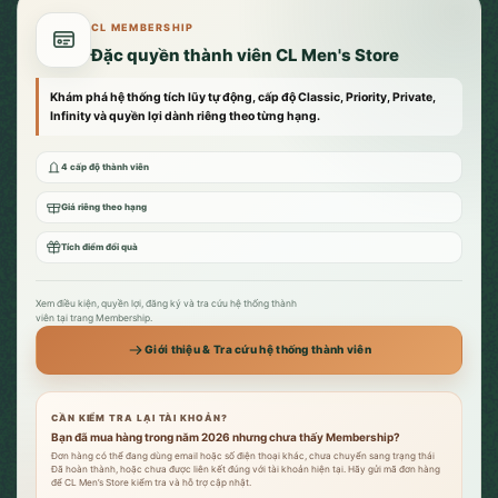
CL MEMBERSHIP
Đặc quyền thành viên CL Men's Store
Khám phá hệ thống tích lũy tự động, cấp độ Classic, Priority, Private,
Infinity và quyền lợi dành riêng theo từng hạng.
4 cấp độ thành viên
Giá riêng theo hạng
Tích điểm đổi quà
Xem điều kiện, quyền lợi, đăng ký và tra cứu hệ thống thành
viên tại trang Membership.
Giới thiệu & Tra cứu hệ thống thành viên
CẦN KIỂM TRA LẠI TÀI KHOẢN?
Bạn đã mua hàng trong năm 2026 nhưng chưa thấy Membership?
Đơn hàng có thể đang dùng email hoặc số điện thoại khác, chưa chuyển sang trạng thái
Đã hoàn thành, hoặc chưa được liên kết đúng với tài khoản hiện tại. Hãy gửi mã đơn hàng
để CL Men’s Store kiểm tra và hỗ trợ cập nhật.