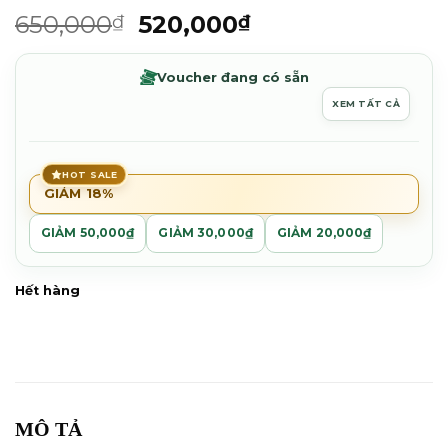
Được
Giá
Giá
650,000
520,000
₫
₫
xếp
gốc
hiện
hạng
0.0
là:
tại
Voucher đang có sẵn
5
650,000₫.
là:
sao
XEM TẤT CẢ
520,000₫.
HOT SALE
GIẢM 18%
GIẢM 50,000₫
GIẢM 30,000₫
GIẢM 20,000₫
Hết hàng
MÔ TẢ