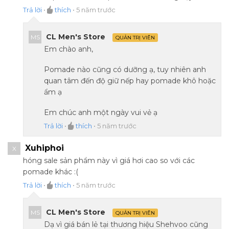
Trả lời
•
thích
•
5 năm trước
CL Men's Store
MS
QUẢN TRỊ VIÊN
Em chào anh,
Pomade nào cũng có dưỡng ạ, tuy nhiên anh
quan tâm đến độ giữ nếp hay pomade khô hoặc
ẩm ạ
Em chúc anh một ngày vui vẻ ạ
Trả lời
•
thích
•
5 năm trước
Xuhiphoi
X
hóng sale sản phẩm này vì giá hơi cao so với các
pomade khác :(
Trả lời
•
thích
•
5 năm trước
CL Men's Store
MS
QUẢN TRỊ VIÊN
Dạ vì giá bán lẻ tại thương hiệu Shehvoo cũng