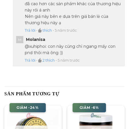
đã cao hơn các sản phẩm khác của thương hiệu
này rồi á anh
Nên giá này bên e dựa trên giá bán lẻ của
thương hiệu này ạ
Trả lời
•
thích
•
5 năm trước
Molanisa
M
@xuhiphoi: con này cũng chỉ ngang mấy con
pnd thôi mà ông :))
Trả lời
•
2
thích
•
5 năm trước
SẢN PHẨM TƯƠNG TỰ
GIẢM -24%
GIẢM -6%