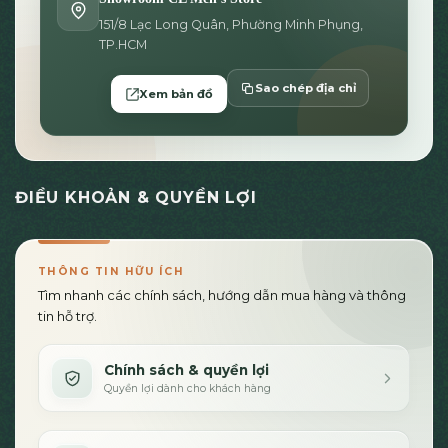
151/8 Lạc Long Quân, Phường Minh Phụng,
TP.HCM
Sao chép địa chỉ
Xem bản đồ
ĐIỀU KHOẢN & QUYỀN LỢI
THÔNG TIN HỮU ÍCH
Tìm nhanh các chính sách, hướng dẫn mua hàng và thông
tin hỗ trợ.
Chính sách & quyền lợi
Quyền lợi dành cho khách hàng