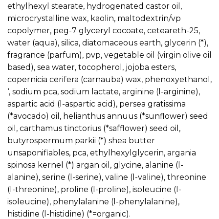
ethylhexyl stearate, hydrogenated castor oil,
microcrystalline wax, kaolin, maltodextrin/vp
copolymer, peg-7 glyceryl cocoate, ceteareth-25,
water (aqua), silica, diatomaceous earth, glycerin (*),
fragrance (parfum), pvp, vegetable oil (virgin olive oil
based), sea water, tocopherol, jojoba esters,
copernicia cerifera (carnauba) wax, phenoxyethanol,
‘, sodium pca, sodium lactate, arginine (l-arginine),
aspartic acid (l-aspartic acid), persea gratissima
(*avocado) oil, helianthus annuus (*sunflower) seed
oil, carthamus tinctorius (*safflower) seed oil,
butyrospermum parkii (*) shea butter
unsaponifiables, pca, ethylhexylglycerin, argania
spinosa kernel (*) argan oil, glycine, alanine (l-
alanine), serine (l-serine), valine (l-valine), threonine
(l-threonine), proline (l-proline), isoleucine (l-
isoleucine), phenylalanine (l-phenylalanine),
histidine (l-histidine) (*=organic).