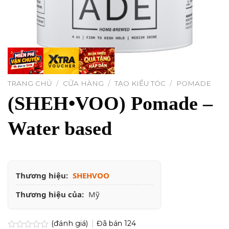
TRANG CHỦ
/
CỬA HÀNG
/
TẠO KIỂU TÓC
/
POMADE
(SHEH•VOO) Pomade –
Water based
Thương hiệu:
SHEHVOO
Thương hiệu của:
Mỹ
(đánh giá)
Đã bán
124