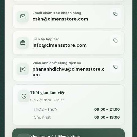
phẩm
Email chăm sóc khách hàng
cskh@clmensstore.com
Liên hệ hợp tác
info@clmensstore.com
Phản ánh chất lượng dịch vụ
phananhdichvu@clmensstore.c
om
Thời gian làm việc
Giờ Việt Nam · GMT+7
Thứ 2 – Thứ 7
09:00 – 21:00
Chủ nhật
09:00 – 19:00
Showroom CL Men’s Store