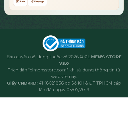
Zalo
Fanpage
Bản quyền nội dung thuộc về 2026 ©
CL MEN'S STORE
V3.0
Trích dẫn "clmensstore.com" khi sử dụng thông tin từ
website này.
Giấy CNĐKKD:
41K8021836 do Sở KH & ĐT TPHCM cấp
lần đầu ngày 05/07/2019