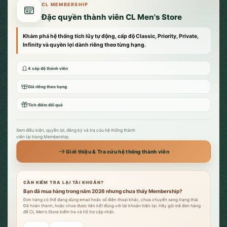
CL MEMBERSHIP
Đặc quyền thành viên CL Men's Store
Khám phá hệ thống tích lũy tự động, cấp độ Classic, Priority, Private,
Infinity và quyền lợi dành riêng theo từng hạng.
4 cấp độ thành viên
Giá riêng theo hạng
Tích điểm đổi quà
Xem điều kiện, quyền lợi, đăng ký và tra cứu hệ thống thành
viên tại trang Membership.
Giới thiệu & Tra cứu hệ thống thành viên
CẦN KIỂM TRA LẠI TÀI KHOẢN?
Bạn đã mua hàng trong năm 2026 nhưng chưa thấy Membership?
Đơn hàng có thể đang dùng email hoặc số điện thoại khác, chưa chuyển sang trạng thái
Đã hoàn thành, hoặc chưa được liên kết đúng với tài khoản hiện tại. Hãy gửi mã đơn hàng
để CL Men’s Store kiểm tra và hỗ trợ cập nhật.