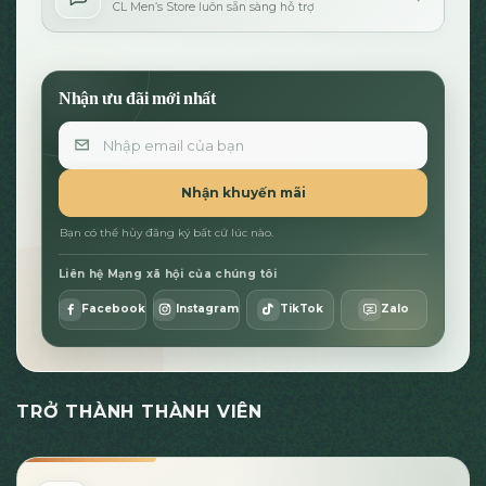
CL Men’s Store luôn sẵn sàng hỗ trợ
Nhận ưu đãi mới nhất
Email
Nhận khuyến mãi
Bạn có thể hủy đăng ký bất cứ lúc nào.
Liên hệ Mạng xã hội của chúng tôi
Facebook
Instagram
TikTok
Zalo
TRỞ THÀNH THÀNH VIÊN