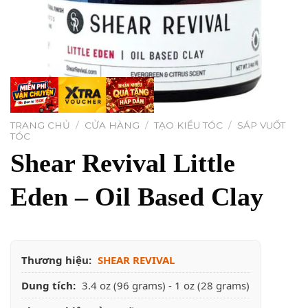
TRANG CHỦ
/
CỬA HÀNG
/
TẠO KIỂU TÓC
/
SÁP VUỐT
TÓC
Shear Revival Little
Eden – Oil Based Clay
Thương hiệu:
SHEAR REVIVAL
Dung tích:
3.4 oz (96 grams) - 1 oz (28 grams)