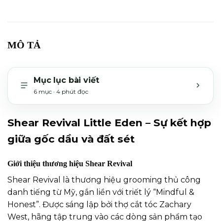
MÔ TẢ
Mục lục bài viết
6 mục · 4 phút đọc
MỞ H
Shear Revival Little Eden – Sự kết hợp
giữa gốc dầu và đất sét
Giới thiệu thương hiệu Shear Revival
Shear Revival là thương hiệu grooming thủ công
danh tiếng từ Mỹ, gắn liền với triết lý “Mindful &
Honest”. Được sáng lập bởi thợ cắt tóc Zachary
West, hãng tập trung vào các dòng sản phẩm tạo