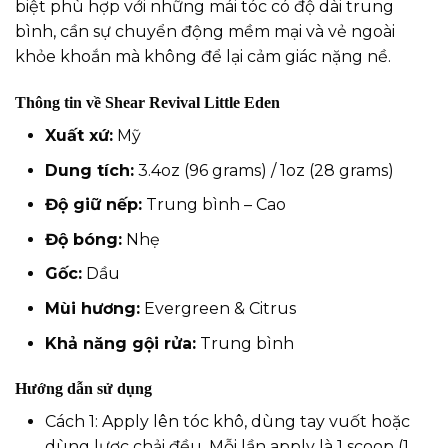
biệt phù hợp với những mái tóc có độ dài trung
bình, cần sự chuyển động mềm mại và vẻ ngoài
khỏe khoắn mà không để lại cảm giác nặng nề.
Thông tin về Shear Revival Little Eden
Xuất xứ:
Mỹ
Dung tích:
3.4oz (96 grams) / 1oz (28 grams)
Độ giữ nếp:
Trung bình – Cao
Độ bóng:
Nhẹ
Gốc:
Dầu
Mùi hương:
Evergreen & Citrus
Khả năng gội rửa:
Trung bình
Hướng dẫn sử dụng
Cách 1: Apply lên tóc khô, dùng tay vuốt hoặc
dùng lược chải đều. Mỗi lần apply là 1 scoop (1