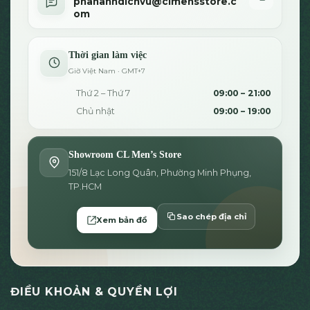
phananhdichvu@clmensstore.c
om
Thời gian làm việc
Giờ Việt Nam · GMT+7
Thứ 2 – Thứ 7
09:00 – 21:00
Chủ nhật
09:00 – 19:00
Showroom CL Men’s Store
151/8 Lạc Long Quân, Phường Minh Phụng,
TP.HCM
Sao chép địa chỉ
Xem bản đồ
ĐIỀU KHOẢN & QUYỀN LỢI