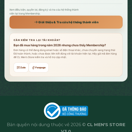
Xem điều kiện, quyền lợi, đăng ký và tra cứu hệ thống thành
viên tại trang Membership.
Giới thiệu & Tra cứu hệ thống thành viên
CẦN KIỂM TRA LẠI TÀI KHOẢN?
Bạn đã mua hàng trong năm 2026 nhưng chưa thấy Membership?
Đơn hàng có thể đang dùng email hoặc số điện thoại khác, chưa chuyển sang trạng thái
Đã hoàn thành, hoặc chưa được liên kết đúng với tài khoản hiện tại. Hãy gửi mã đơn hàng
để CL Men’s Store kiểm tra và hỗ trợ cập nhật.
Zalo
Fanpage
Bản quyền nội dung thuộc về 2026 ©
CL MEN'S STORE
V3.0