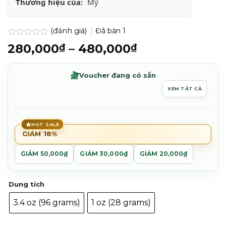
Thương hiệu của:
Mỹ
(đánh giá)
Đã bán
1
Được
Khoảng
280,000
–
480,000
₫
₫
xếp
giá:
hạng
0.0
từ
Voucher đang có sẵn
5
280,000₫
sao
XEM TẤT CẢ
đến
480,000₫
HOT SALE
GIẢM 18%
GIẢM 50,000₫
GIẢM 30,000₫
GIẢM 20,000₫
Dung tích
3.4 oz (96 grams)
1 oz (28 grams)