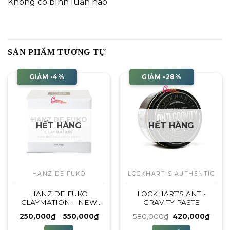
Không có bình luận nào
SẢN PHẨM TƯƠNG TỰ
GIẢM -4%
GIẢM -28%
HẾT HÀNG
HẾT HÀNG
HANZ DE FUKO
LOCKHART'S AUTHENTIC
HANZ DE FUKO
LOCKHART’S ANTI-
CLAYMATION – NEW
GRAVITY PASTE
FULLBOX 2023
Khoảng
Giá
Giá
250,000
₫
–
550,000
₫
580,000
₫
420,000
₫
giá:
gốc
hiện
từ
là:
tại