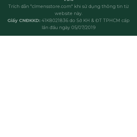
Trích dẫn "clmensstore.com" khi sử dụng thông tin từ
website này.
Giấy CNĐKKD:
41K8021836 do Sở KH & ĐT TPHCM cấp
lần đầu ngày 05/07/2019