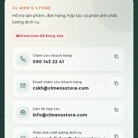
thể.
Các
CL MEN'S STORE
tùy
Hỗ trợ sản phẩm, đơn hàng, hợp tác và phản ánh chất
chọn
lượng dịch vụ.
có
thể
Showroom đã đóng cửa
được
chọn
trên
Chăm sóc khách hàng
trang
090 143 22 41
sản
phẩm
Email chăm sóc khách hàng
cskh@clmensstore.com
Liên hệ hợp tác
info@clmensstore.com
Phản ánh chất lượng dịch vụ