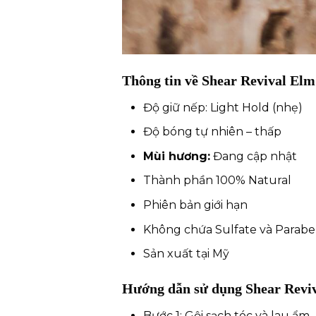
Thông tin về Shear Revival Elm
Độ giữ nếp: Light Hold (nhẹ)
Độ bóng tự nhiên – thấp
Mùi hương:
Đang cập nhật
Thành phần 100% Natural
Phiên bản giới hạn
Không chứa Sulfate và Parab
Sản xuất tại Mỹ
Hướng dẫn sử dụng Shear Reviv
Bước 1: Gội sạch tóc và lau ẩm