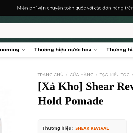
 vận chuyển toàn quốc với các đơn hàng trên
150,000
₫
.
rooming
Thương hiệu nước hoa
Thương hi
TRANG CHỦ
/
CỬA HÀNG
/
TẠO KIỂU TÓC
[Xả Kho] Shear Rev
Hold Pomade
Thương hiệu:
SHEAR REVIVAL