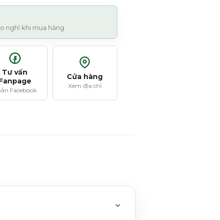
 lo nghĩ khi mua hàng
Tư vấn
Cửa hàng
Fanpage
Xem địa chỉ
ắn Facebook
MỞ HOẶC THU GỌN MỤC 