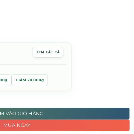
XEM TẤT CẢ
0₫.
000₫
GIẢM 20,000₫
t Hold Pomade số lượng
M VÀO GIỎ HÀNG
MUA NGAY