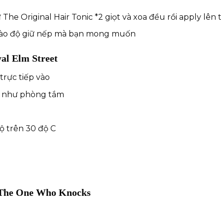
ư
The Original Hair Tonic
*2 giọt và xoa đều rồi apply lên 
 vào độ giữ nếp mà bạn mong muốn
al Elm Street
trực tiếp vào
o như phòng tắm
ộ trên 30 độ C
 The One Who Knocks