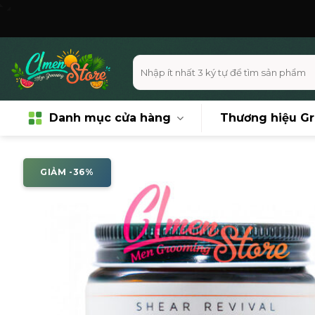
Skip
Miễn phí
to
content
Tìm
kiếm:
Danh mục cửa hàng
Thương hiệu G
GIẢM -36%