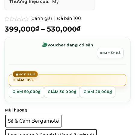
Thương hiệu của:
Mỹ
(đánh giá)
Đã bán
100
Được
Khoảng
399,000
–
530,000
₫
₫
xếp
giá:
hạng
0.0
từ
Voucher đang có sẵn
5
399,000₫
sao
XEM TẤT CẢ
đến
530,000₫
HOT SALE
GIẢM 18%
GIẢM 50,000₫
GIẢM 30,000₫
GIẢM 20,000₫
Mùi hương
Sả & Cam Bergamote