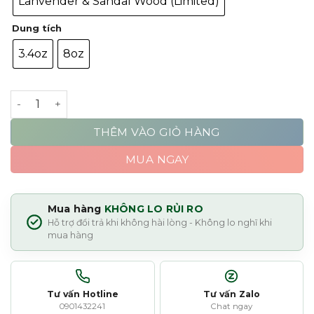
Lanvender & Sandal Wood (Limited)
Dung tích
3.4oz
8oz
Shear Revival Amity Texture Spray số lượng
THÊM VÀO GIỎ HÀNG
MUA NGAY
Mua hàng
KHÔNG LO RỦI RO
Hỗ trợ đổi trả khi không hài lòng - Không lo nghĩ khi
mua hàng
Tư vấn Hotline
Tư vấn Zalo
0901432241
Chat ngay