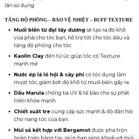
lần sử dụng.
TĂNG ĐỘ PHỒNG – BẢO VỆ NHIỆT – BUFF TEXTURE
Muối biển từ đại tây dương
sẽ tạo ra độ khô
vừa phải cho tóc bạn, hỗ trợ tốt cho tóc dầu và
tăng độ phồng cho tóc
Kaolin Clay
đến từ úc giúp tóc có Texture
mạnh mẻ
Nước ép lá lô hội & cây phỉ
có tóc dụng làm
mượt tóc, giảm bớt độ khô từ muối biển gây ra
Dầu Marula
chống tia UV & tế bào cho sự phát
triển khỏe mạnh.
Chiết xuất tre
cung cấp sức mạnh & độ đàn hồi
cho nang tóc của bạn.
Mùi sả kết hợp với Bergamot
được pha trộn
hoàn toàn bằng tay, giúp bạn sảng khoái với mùi