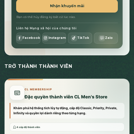
Nhận khuyến mãi
Bạn có thể hủy đăng ký bất cứ lúc nào.
Liên hệ Mạng xã hội của chúng tôi
Facebook
Instagram
TikTok
Zalo
TRỞ THÀNH THÀNH VIÊN
CL MEMBERSHIP
Đặc quyền thành viên CL Men's Store
Khám phá hệ thống tích lũy tự động, cấp độ Classic, Priority, Private,
Infinity và quyền lợi dành riêng theo từng hạng.
4 cấp độ thành viên