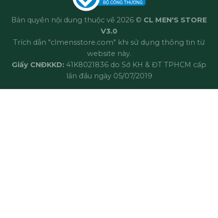
Bản quyền nội dung thuộc về 2026 ©
CL MEN'S STORE
V3.0
Trích dẫn "clmensstore.com" khi sử dụng thông tin từ
website này.
Giấy CNĐKKD:
41K8021836 do Sở KH & ĐT TPHCM cấp
lần đầu ngày 05/07/2019