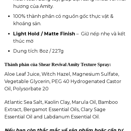
hương của Amity.
100% thành phần có nguồn gốc thực vật &
khoáng sản.
Light Hold / Matte Finish
– Giữ nếp nhẹ và kết
thúc mờ
Dung tích: 8oz / 227g
Thành phàn của Shear Revival Amity Texture Spray:
Aloe Leaf Juice, Witch Hazel, Magnesium Sulfate,
Vegetable Glycerin, PEG 40 Hydrogenated Castor
Oil, Polysorbate 20
Atlantic Sea Salt, Kaolin Clay, Marula Oil, Bamboo
Extract, Bergamot Essential Oils, Clary Sage
Essential Oil and Labdanum Essential Oil.
Nếu bạn còn thắc mắc về sản phẩm hoặc cần tư