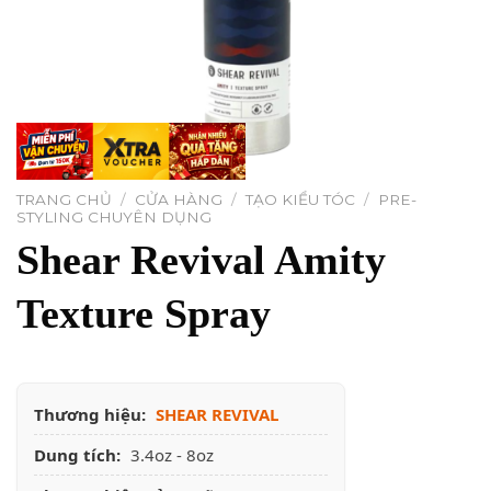
TRANG CHỦ
/
CỬA HÀNG
/
TẠO KIỂU TÓC
/
PRE-
STYLING CHUYÊN DỤNG
Shear Revival Amity
Texture Spray
Thương hiệu:
SHEAR REVIVAL
Dung tích:
3.4oz - 8oz