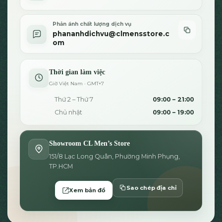
Phản ánh chất lượng dịch vụ
phananhdichvu@clmensstore.c
om
Thời gian làm việc
Giờ Việt Nam · GMT+7
Thứ 2 – Thứ 7
09:00 – 21:00
Chủ nhật
09:00 – 19:00
Showroom CL Men’s Store
151/8 Lạc Long Quân, Phường Minh Phụng,
TP.HCM
Sao chép địa chỉ
Xem bản đồ