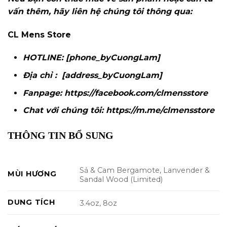
vấn thêm, hãy liên hệ chúng tôi thông qua:
CL Mens Store
HOTLINE: [phone_byCuongLam]
Địa chỉ : [address_byCuongLam]
Fanpage:
https://facebook.com/clmensstore
Chat với chúng tôi:
https://m.me/clmensstore
THÔNG TIN BỔ SUNG
Sả & Cam Bergamote, Lanvender &
MÙI HƯƠNG
Sandal Wood (Limited)
DUNG TÍCH
3.4oz, 8oz