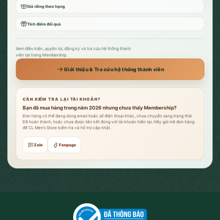
Giá riêng theo hạng
Tích điểm đổi quà
Xem điều kiện, quyền lợi, đăng ký và tra cứu hệ thống thành
viên tại trang Membership.
Giới thiệu & Tra cứu hệ thống thành viên
CẦN KIỂM TRA LẠI TÀI KHOẢN?
Bạn đã mua hàng trong năm 2026 nhưng chưa thấy Membership?
Đơn hàng có thể đang dùng email hoặc số điện thoại khác, chưa chuyển sang trạng thái
Đã hoàn thành, hoặc chưa được liên kết đúng với tài khoản hiện tại. Hãy gửi mã đơn hàng
để CL Men’s Store kiểm tra và hỗ trợ cập nhật.
Zalo
Fanpage