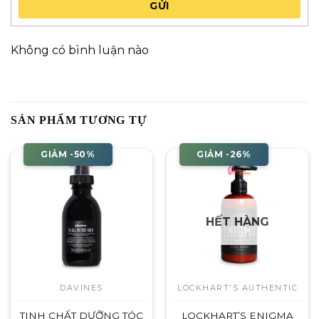
GỬI
Không có bình luận nào
SẢN PHẨM TƯƠNG TỰ
GIẢM -50%
GIẢM -26%
HẾT HÀNG
DAVINES
LOCKHART'S AUTHENTIC
TINH CHẤT DƯỠNG TÓC
LOCKHART’S ENIGMA