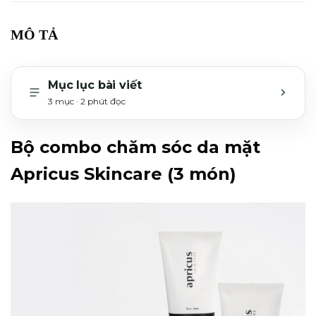
MÔ TẢ
Mục lục bài viết
3 mục · 2 phút đọc
MỞ H
Bộ combo chăm sóc da mặt
Apricus Skincare (3 món)