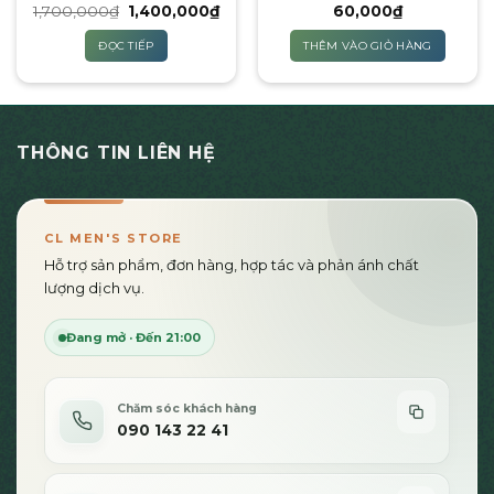
Giá
Giá
1,700,000
₫
1,400,000
₫
60,000
₫
THỬ)
gốc
hiện
là:
tại
ĐỌC TIẾP
THÊM VÀO GIỎ HÀNG
1,700,000₫.
là:
1,400,000₫.
THÔNG TIN LIÊN HỆ
CL MEN'S STORE
Hỗ trợ sản phẩm, đơn hàng, hợp tác và phản ánh chất
lượng dịch vụ.
Đang mở · Đến 21:00
Chăm sóc khách hàng
090 143 22 41