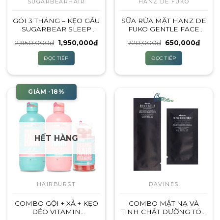
SUGARBEARHAIR
HANZ DE FUKO
GÓI 3 THÁNG – KẸO GẤU
SỮA RỬA MẶT HANZ DE
SUGARBEAR SLEEP
FUKO GENTLE FACE
DEEP 5‑HTP VITAMIN –
WASH – 237ML
Giá
Giá
Giá
Giá
2,850,000
₫
1,950,000
₫
720,000
₫
650,000
₫
180 VIÊN
gốc
hiện
gốc
hiện
là:
tại
là:
tại
ĐỌC TIẾP
ĐỌC TIẾP
2,850,000₫.
là:
720,000₫.
là:
1,950,000₫.
650,0
GIẢM -18%
HẾT HÀNG
HAIRBURST
DAVINES
COMBO GỘI + XẢ + KẸO
COMBO MẶT NẠ VÀ
DẺO VITAMIN
TINH CHẤT DƯỠNG TÓC
HAIRBURST
DAVINES OI (BẢN DÙNG