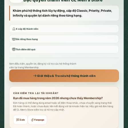
Khám phá hệ thống tích lũy tự động, cấp độ Classic, Priority, Private,
Infinity và quyền lợi dành riêng theo từng hạng.
4 cấp độ thành viên
Giá riêng theo hạng
Tích điểm đổi quà
Xem điều kiện, quyền lợi, đăng ký và tra cứu hệ thống thành
viên tại trang Membership.
Giới thiệu & Tra cứu hệ thống thành viên
CẦN KIỂM TRA LẠI TÀI KHOẢN?
Bạn đã mua hàng trong năm 2026 nhưng chưa thấy Membership?
Đơn hàng có thể đang dùng email hoặc số điện thoại khác, chưa chuyển sang trạng thái
Đã hoàn thành, hoặc chưa được liên kết đúng với tài khoản hiện tại. Hãy gửi mã đơn hàng
để CL Men’s Store kiểm tra và hỗ trợ cập nhật.
Zalo
Fanpage