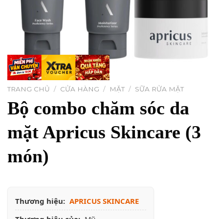
TRANG CHỦ
/
CỬA HÀNG
/
MẶT
/
SỮA RỬA MẶT
Bộ combo chăm sóc da
mặt Apricus Skincare (3
món)
Thương hiệu:
APRICUS SKINCARE
Thương hiệu của:
Mỹ