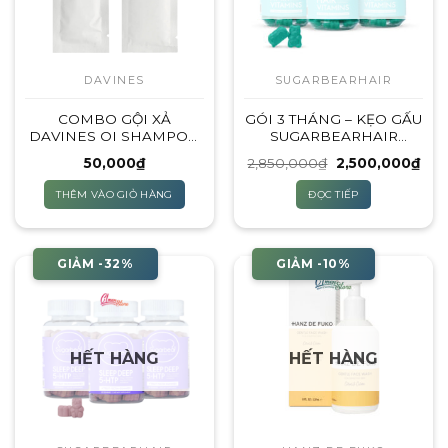
DAVINES
SUGARBEARHAIR
COMBO GỘI XẢ
GÓI 3 THÁNG – KẸO GẤU
DAVINES OI SHAMPOO
SUGARBEARHAIR
& CONDITIONER – 12ML
VITAMINS – 222 VIÊN
Giá
Giá
50,000
₫
2,850,000
₫
2,500,000
₫
(BẢN DÙNG THỬ)
gốc
hiện
là:
tại
THÊM VÀO GIỎ HÀNG
ĐỌC TIẾP
2,850,000₫.
là:
2,5
GIẢM -32%
GIẢM -10%
HẾT HÀNG
HẾT HÀNG