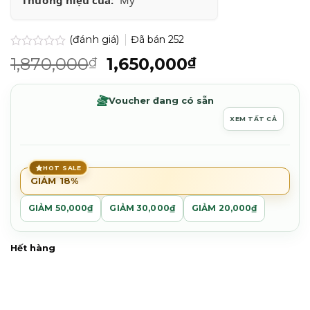
(đánh giá)
Đã bán
252
Được
Giá
Giá
1,870,000
1,650,000
₫
₫
xếp
gốc
hiện
hạng
0.0
là:
tại
Voucher đang có sẵn
5
1,870,000₫.
là:
sao
XEM TẤT CẢ
1,650,000₫.
HOT SALE
GIẢM 18%
GIẢM 50,000₫
GIẢM 30,000₫
GIẢM 20,000₫
Hết hàng