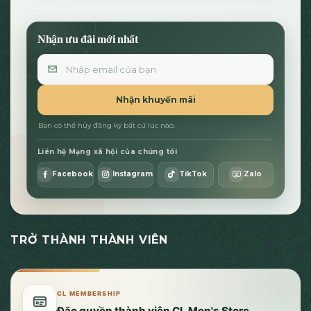
Nhận ưu đãi mới nhất
Email
Nhận khuyến mãi
Bạn có thể hủy đăng ký bất cứ lúc nào.
Liên hệ Mạng xã hội của chúng tôi
Facebook
Instagram
TikTok
Zalo
TRỞ THÀNH THÀNH VIÊN
CL MEMBERSHIP
Đặc quyền thành viên CL Men's Store