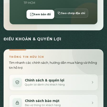
TP.HCM
Sao chép địa chỉ
Xem bản đồ
ĐIỀU KHOẢN & QUYỀN LỢI
THÔNG TIN HỮU ÍCH
Tìm nhanh các chính sách, hướng dẫn mua hàng và thông
tin hỗ trợ.
Chính sách & quyền lợi
Quyền lợi dành cho khách hàng
Chính sách bảo mật
Bảo vệ thông tin khách hàng