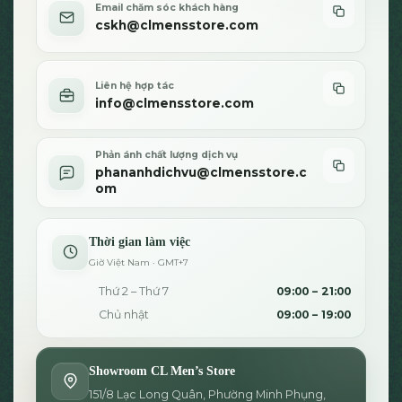
Email chăm sóc khách hàng
cskh@clmensstore.com
Liên hệ hợp tác
info@clmensstore.com
Phản ánh chất lượng dịch vụ
phananhdichvu@clmensstore.c
om
Thời gian làm việc
Giờ Việt Nam · GMT+7
Thứ 2 – Thứ 7
09:00 – 21:00
Chủ nhật
09:00 – 19:00
Showroom CL Men’s Store
151/8 Lạc Long Quân, Phường Minh Phụng,