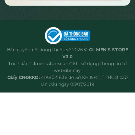
Bản quyền nội dung thuộc về 2026 ©
CL MEN'S STORE
V3.0
Trích dẫn "clmensstore.com" khi sử dụng thông tin từ
website này.
Giấy CNĐKKD:
41K8021836 do Sở KH & ĐT TPHCM cấp
lần đầu ngày 05/07/2019