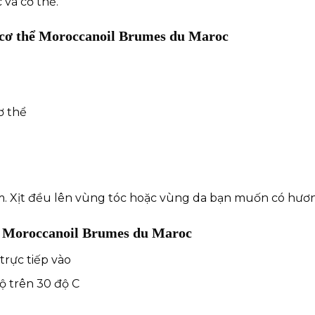
và cơ thể.
à cơ thể Moroccanoil Brumes du Maroc
ơ thể
m. Xịt đều lên vùng tóc hoặc vùng da bạn muốn có hư
hể Moroccanoil Brumes du Maroc
trực tiếp vào
ộ trên 30 độ C