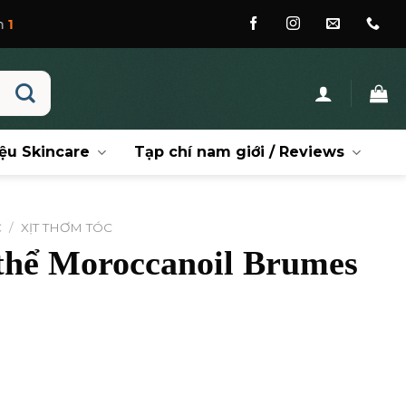
ệu Skincare
Tạp chí nam giới / Reviews
C
/
XỊT THƠM TÓC
 thể Moroccanoil Brumes