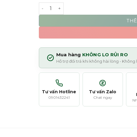
Xịt thơm tóc và cơ thể Moroccanoil Brum
THÊ
Mua hàng
KHÔNG LO RỦI RO
Hỗ trợ đổi trả khi không hài lòng - Không
Tư vấn Hotline
Tư vấn Zalo
0901432241
Chat ngay
Nh