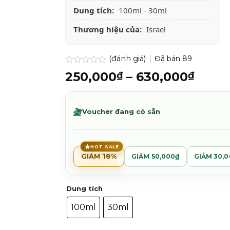
Dung tích:
100ml - 30ml
Thương hiệu của:
Israel
(đánh giá)
Đã bán
89
Được
Khoả
250,000
–
630,000
₫
₫
xếp
giá:
hạng
0.0
từ
5
250,
Voucher đang có sẵn
sao
đến
630,
HOT SALE
GIẢM 18%
GIẢM 50,000₫
GIẢM 30,
Dung tích
100ml
30ml