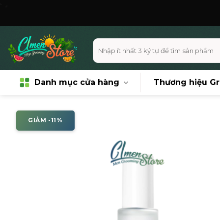
Skip
Miễn 
to
content
Tìm
kiếm:
Danh mục cửa hàng
Thương hiệu G
GIẢM -11%