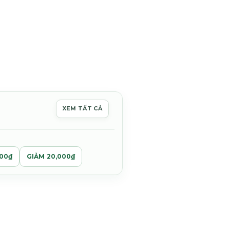
ng
XEM TẤT CẢ
000₫
000₫
000₫
GIẢM 20,000₫