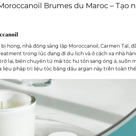
ể Moroccanoil Brumes du Maroc – Tạo
ccanoil
bị hỏng, nhà đồng sáng lập Moroccanoil, Carmen Tal, 
eatment trong lúc đang đi du lịch và ở cách xa nhà hà
 trở lại, biến chuyển từ mái tóc hư tổn sang óng ả, suôn 
 liệu pháp trị liệu tóc bằng dầu argan này trên toàn thế 