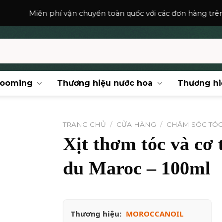
phí vận chuyển toàn quốc với các đơn hàng trên
150,000
₫
.
rooming
Thương hiệu nước hoa
Thương hi
TRANG CHỦ
/
CỬA HÀNG
/
CHĂM SÓC TÓ
Xịt thơm tóc và cơ
du Maroc – 100ml
Thương hiệu:
MOROCCANOIL