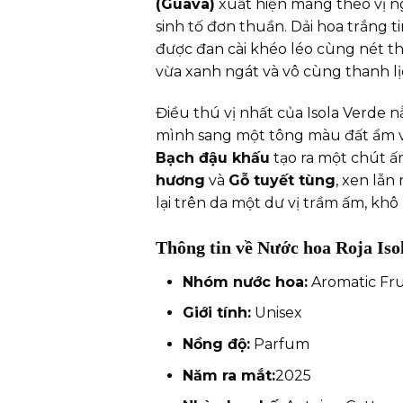
(Guava)
xuất hiện mang theo vị ng
sinh tố đơn thuần. Dải hoa trắng 
được đan cài khéo léo cùng nét t
vừa xanh ngát và vô cùng thanh lị
Điều thú vị nhất của Isola Verde 
mình sang một tông màu đất ẩm v
Bạch đậu khấu
tạo ra một chút ấm
hương
và
Gỗ tuyết tùng
, xen lẫ
lại trên da một dư vị trầm ấm, khô
Thông tin về Nước hoa Roja Is
Nhóm nước hoa:
Aromatic Fru
Giới tính:
Unisex
Nồng độ:
Parfum
Năm ra mắt:
2025