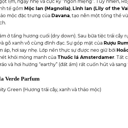
ọt lịm, ngậy nhẹ và cực kỳ “ngon miệng”. Tuy nhiên, Ro
tinh tế gồm
Mộc lan (Magnolia)
,
Linh lan (Lily of the Va
hảo mộc đặc trưng của
Davana
, tạo nên một tổng thể v
ch.
nằm ở tầng hương cuối (dry down). Sau bữa tiệc trái cây
à gỗ xanh vô cùng đĩnh đạc. Sự góp mặt của
Rượu Ru
 áp, hơi say nhẹ. Lớp nền thực sự được neo giữ bởi
Hoắc
n nét khói mỏng manh của
Thuốc lá Amsterdamer
. Tất
 ráo và hơi hướng “earthy” (đất ẩm) rất cuốn hút và sang 
ola Verde Parfum
ity Green (Hương trái cây, xanh và thảo mộc)