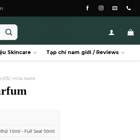
ệu Skincare
Tạp chí nam giới / Reviews
NƯỚC HOA NAM
arfum
hử 10ml - Full Seal 50ml