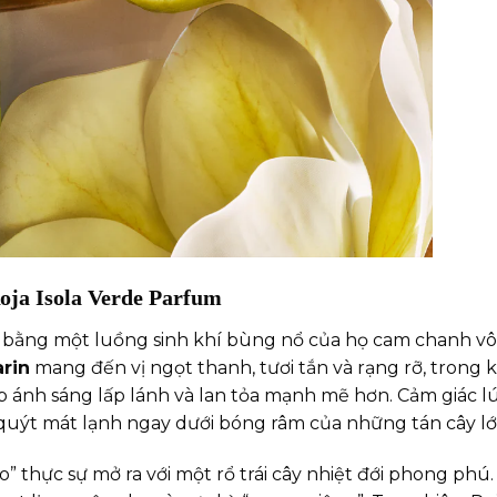
oja Isola Verde Parfum
bằng một luồng sinh khí bùng nổ của họ cam chanh vô
rin
mang đến vị ngọt thanh, tươi tắn và rạng rỡ, trong 
úp ánh sáng lấp lánh và lan tỏa mạnh mẽ hơn. Cảm giác 
uýt mát lạnh ngay dưới bóng râm của những tán cây lớ
ảo” thực sự mở ra với một rổ trái cây nhiệt đới phong ph