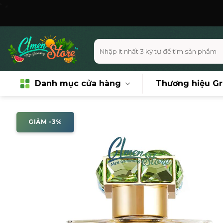
Skip
Miễn p
to
content
Tìm
kiếm:
Danh mục cửa hàng
Thương hiệu G
GIẢM -3%