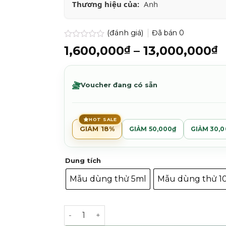
Thương hiệu của:
Anh
(đánh giá)
Đã bán
0
Được
K
1,600,000
–
13,000,000
₫
₫
xếp
g
hạng
0.0
t
5
1
Voucher đang có sẵn
sao
đ
1
HOT SALE
GIẢM 18%
GIẢM 50,000₫
GIẢM 30,
Dung tích
Mẫu dùng thử 5ml
Mẫu dùng thử 1
Roja Isola Verde Parfum số lượng