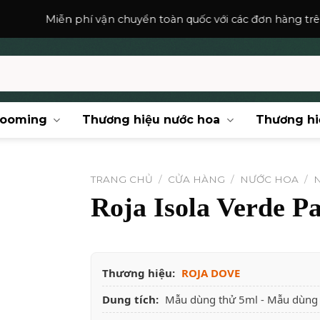
hí vận chuyển toàn quốc với các đơn hàng trên
150,000
₫
.
rooming
Thương hiệu nước hoa
Thương hi
TRANG CHỦ
/
CỬA HÀNG
/
NƯỚC HOA
/
Roja Isola Verde P
Thương hiệu:
ROJA DOVE
Dung tích:
Mẫu dùng thử 5ml - Mẫu dùng t