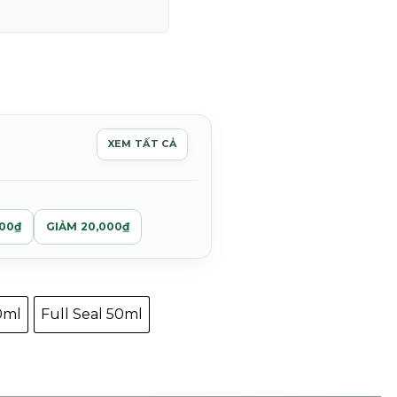
hoảng
iá:
ừ
XEM TẤT CẢ
,600,000₫
ến
3,000,000₫
000₫
GIẢM 20,000₫
0ml
Full Seal 50ml