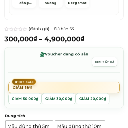
đắng
hương
Bergamot
Petitgrain
(đánh giá)
Đã bán
63
Được
Khoảng
300,000
–
4,900,000
₫
₫
xếp
giá:
hạng
0.0
từ
Voucher đang có sẵn
5
300,000₫
sao
XEM TẤT CẢ
đến
4,900,000₫
HOT SALE
GIẢM 18%
GIẢM 50,000₫
GIẢM 30,000₫
GIẢM 20,000₫
Dung tích
Mẫu dùng thử 5ml
Mẫu dùng thử 10ml