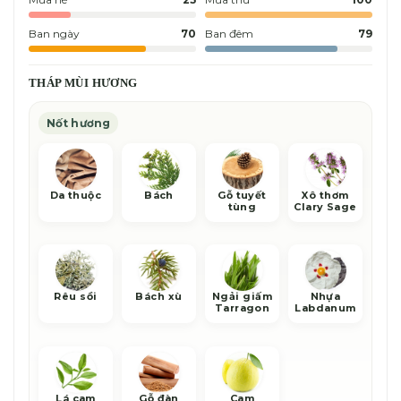
Ban ngày
70
Ban đêm
79
THÁP MÙI HƯƠNG
Nốt hương
Da thuộc
Bách
Gỗ tuyết
Xô thơm
tùng
Clary Sage
Rêu sồi
Bách xù
Ngải giấm
Nhựa
Tarragon
Labdanum
Lá cam
Gỗ đàn
Cam