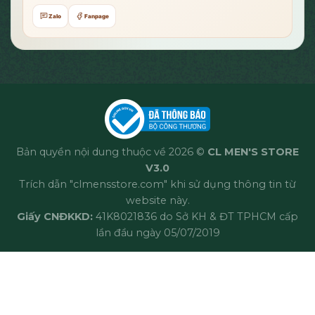
Zalo
Fanpage
Bản quyền nội dung thuộc về 2026 ©
CL MEN'S STORE
V3.0
Trích dẫn "clmensstore.com" khi sử dụng thông tin từ
website này.
Giấy CNĐKKD:
41K8021836 do Sở KH & ĐT TPHCM cấp
lần đầu ngày 05/07/2019