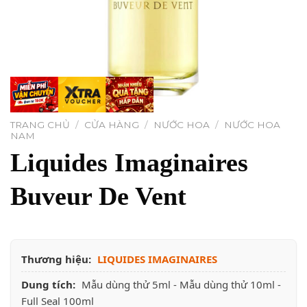
TRANG CHỦ
/
CỬA HÀNG
/
NƯỚC HOA
/
NƯỚC HOA
NAM
Liquides Imaginaires
Buveur De Vent
Thương hiệu:
LIQUIDES IMAGINAIRES
Dung tích:
Mẫu dùng thử 5ml - Mẫu dùng thử 10ml -
Full Seal 100ml