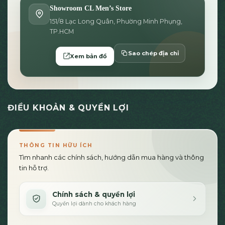
Showroom CL Men’s Store
151/8 Lạc Long Quân, Phường Minh Phụng,
TP.HCM
Sao chép địa chỉ
Xem bản đồ
ĐIỀU KHOẢN & QUYỀN LỢI
THÔNG TIN HỮU ÍCH
Tìm nhanh các chính sách, hướng dẫn mua hàng và thông
tin hỗ trợ.
Chính sách & quyền lợi
Quyền lợi dành cho khách hàng