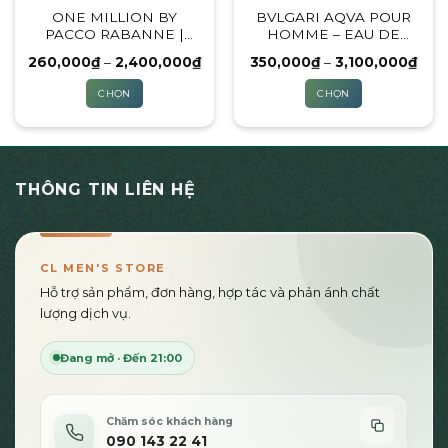
ONE MILLION BY
BVLGARI AQVA POUR
chọn
chọn
PACCO RABANNE |
HOMME – EAU DE
trên
trên
10ML & 100ML
TOILETTE
trang
trang
Khoảng
Kho
260,000
₫
–
2,400,000
₫
350,000
₫
–
3,100,000
₫
giá:
giá:
sản
sản
từ
từ
CHỌN
CHỌN
260,000₫
350
phẩm
phẩm
đến
đến
Sản
Sản
2,400,000₫
3,10
phẩm
phẩm
này
này
có
có
THÔNG TIN LIÊN HỆ
nhiều
nhiều
biến
biến
thể.
thể.
Các
Các
CL MEN'S STORE
tùy
tùy
Hỗ trợ sản phẩm, đơn hàng, hợp tác và phản ánh chất
chọn
chọn
lượng dịch vụ.
có
có
thể
thể
Đang mở · Đến 21:00
được
được
chọn
chọn
trên
trên
Chăm sóc khách hàng
trang
trang
090 143 22 41