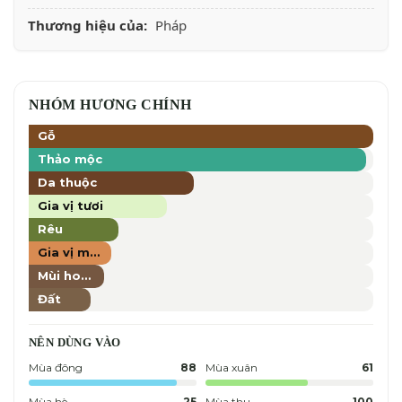
Thương hiệu của:
Pháp
NHÓM HƯƠNG CHÍNH
Gỗ
Thảo mộc
Da thuộc
Gia vị tươi
Rêu
Gia vị mềm
Mùi hoang dã
Đất
NÊN DÙNG VÀO
Mùa đông
88
Mùa xuân
61
Mùa hè
25
Mùa thu
100