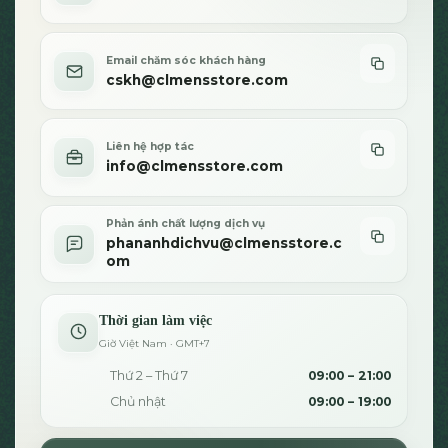
sản
sản
phẩm
phẩm
Email chăm sóc khách hàng
cskh@clmensstore.com
Liên hệ hợp tác
info@clmensstore.com
Phản ánh chất lượng dịch vụ
phananhdichvu@clmensstore.c
om
Thời gian làm việc
Giờ Việt Nam · GMT+7
Thứ 2 – Thứ 7
09:00 – 21:00
Chủ nhật
09:00 – 19:00