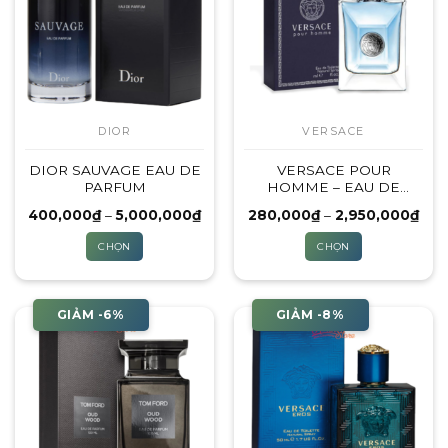
DIOR
VERSACE
DIOR SAUVAGE EAU DE
VERSACE POUR
PARFUM
HOMME – EAU DE
TOILETTE
Khoảng
Kho
400,000
₫
–
5,000,000
₫
280,000
₫
–
2,950,000
₫
giá:
giá:
từ
từ
CHỌN
CHỌN
400,000₫
280
đến
đến
Sản
Sản
5,000,000₫
2,9
phẩm
phẩm
này
này
GIẢM -6%
GIẢM -8%
có
có
nhiều
nhiều
biến
biến
thể.
thể.
Các
Các
tùy
tùy