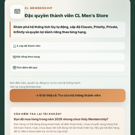
CL MEMBERSHIP
Đặc quyền thành viên CL Men's Store
Khám phá hệ thống tích lũy tự động, cấp độ Classic, Priority, Private,
Infinity và quyền lợi dành riêng theo từng hạng.
4 cấp độ thành viên
Giá riêng theo hạng
Tích điểm đổi quà
Xem điều kiện, quyền lợi, đăng ký và tra cứu hệ thống thành
viên tại trang Membership.
Giới thiệu & Tra cứu hệ thống thành viên
CẦN KIỂM TRA LẠI TÀI KHOẢN?
Bạn đã mua hàng trong năm 2026 nhưng chưa thấy Membership?
Đơn hàng có thể đang dùng email hoặc số điện thoại khác, chưa chuyển sang trạng thái
Đã hoàn thành, hoặc chưa được liên kết đúng với tài khoản hiện tại. Hãy gửi mã đơn hàng
để CL Men’s Store kiểm tra và hỗ trợ cập nhật.