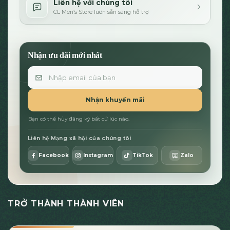
Liên hệ với chúng tôi
CL Men’s Store luôn sẵn sàng hỗ trợ
Nhận ưu đãi mới nhất
Email
Nhận khuyến mãi
Bạn có thể hủy đăng ký bất cứ lúc nào.
Liên hệ Mạng xã hội của chúng tôi
Facebook
Instagram
TikTok
Zalo
TRỞ THÀNH THÀNH VIÊN