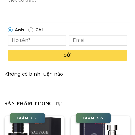
Anh
Chị
GỬI
Không có bình luận nào
SẢN PHẨM TƯƠNG TỰ
GIẢM -6%
GIẢM -5%