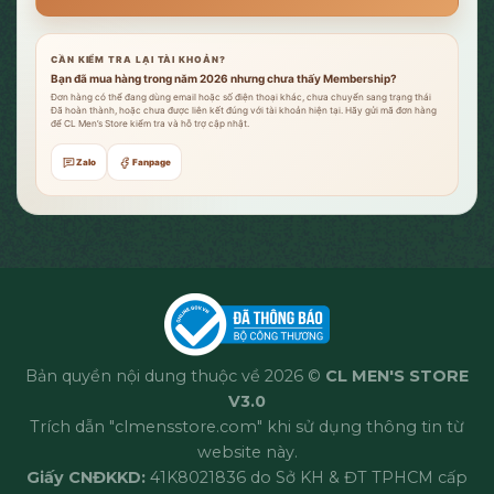
CẦN KIỂM TRA LẠI TÀI KHOẢN?
Bạn đã mua hàng trong năm 2026 nhưng chưa thấy Membership?
Đơn hàng có thể đang dùng email hoặc số điện thoại khác, chưa chuyển sang trạng thái
Đã hoàn thành, hoặc chưa được liên kết đúng với tài khoản hiện tại. Hãy gửi mã đơn hàng
để CL Men’s Store kiểm tra và hỗ trợ cập nhật.
Zalo
Fanpage
Bản quyền nội dung thuộc về 2026 ©
CL MEN'S STORE
V3.0
Trích dẫn "clmensstore.com" khi sử dụng thông tin từ
website này.
Giấy CNĐKKD:
41K8021836 do Sở KH & ĐT TPHCM cấp