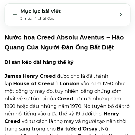
Mục lục bài viết
3 mục · 4 phút đọc
MỞ H
Nước hoa Creed Absolu Aventus – Hào
Quang Của Người Đàn Ông Bất Diệt
Di sản kéo dài hàng thế kỷ
James Henry Creed
được cho là đã thành
lập
House of Creed
ở
London
vào năm 1760 như
một công ty may đo, tuy nhiên, bằng chứng sớm
nhất về sự tồn tại của
Creed
từ cuối những năm
1960 hoặc đầu những năm 1970. Nó tuyên bố đã trở
nên nổi tiếng vào giữa thế kỷ 19 dưới thời
Henry
Creed
với tư cách là thợ may và người tạo nên thời
trang sang trọng cho
Bá tước
d’Orsay
, Nữ