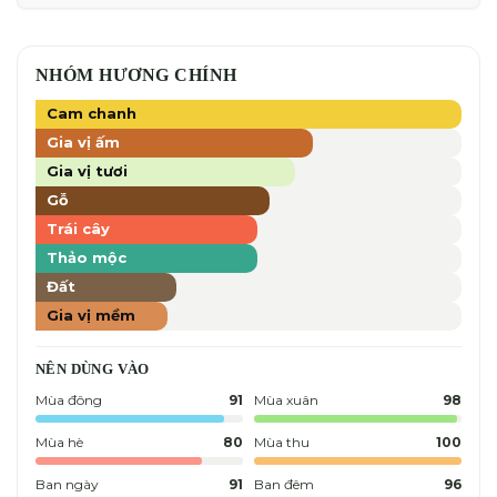
NHÓM HƯƠNG CHÍNH
Cam chanh
Gia vị ấm
Gia vị tươi
Gỗ
Trái cây
Thảo mộc
Đất
Gia vị mềm
NÊN DÙNG VÀO
Mùa đông
91
Mùa xuân
98
Mùa hè
80
Mùa thu
100
Ban ngày
91
Ban đêm
96