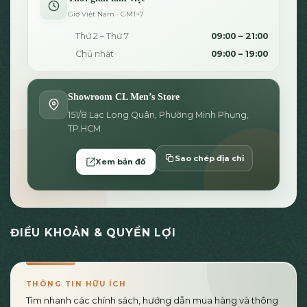
Giờ Việt Nam · GMT+7
Thứ 2 – Thứ 7
09:00 – 21:00
Chủ nhật
09:00 – 19:00
Showroom CL Men’s Store
151/8 Lạc Long Quân, Phường Minh Phụng,
TP.HCM
Sao chép địa chỉ
Xem bản đồ
ĐIỀU KHOẢN & QUYỀN LỢI
THÔNG TIN HỮU ÍCH
Tìm nhanh các chính sách, hướng dẫn mua hàng và thông