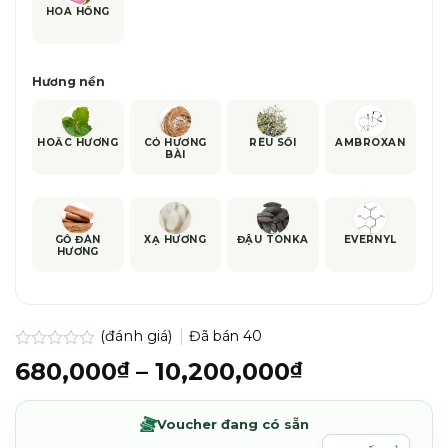
HOA HỒNG
Hương nền
HOẮC HƯƠNG
CỎ HƯƠNG
RÊU SỒI
AMBROXAN
BÀI
GỖ ĐÀN
XẠ HƯƠNG
ĐẬU TONKA
EVERNYL
HƯƠNG
(đánh giá)
Đã bán
40
Được
Khoảng
680,000
–
10,200,000
₫
₫
xếp
giá:
hạng
0.0
từ
Voucher đang có sẵn
5
680,000₫
sao