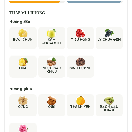
THÁP MÙI HƯƠNG
Hương đầu
BƯỞI CHÙM
CAM
TIÊU HỒNG
LÝ CHUA ĐEN
BERGAMOT
DỨA
NHỤC ĐẬU
ĐINH HƯƠNG
KHẤU
Hương giữa
GỪNG
QUẾ
THANH YÊN
BẠCH ĐẬU
KHẤU