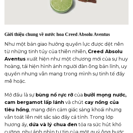
Giới thiệu chung về nước hoa Creed Absolu Aventus
Như một bản giao hưởng quyền lực được dệt nên
từ những tinh túy của thiên nhiên,
Creed Absolu
Aventus
xuất hiện như một chương mới của sự huy
hoàng, tái hiện hình ảnh người đàn ông bản lĩnh, uy
quyền nhưng vẫn mang trong mình sự tinh tế đầy
mê hoặc.
Mở đầu là sự
bùng nổ rực rỡ
của
bưởi mọng nước,
cam bergamot lấp lánh
và chút
cay nồng của
tiêu hồng
, mang đến cảm giác sảng khoái nhưng
vẫn toát lên nét sắc sảo đầy cá tính. Trong lớp
hương ấy,
dứa và lý chua đen
tỏa ra sức hút khó
cưỡng, như ánh nhìn tự tin của một quý ông bước