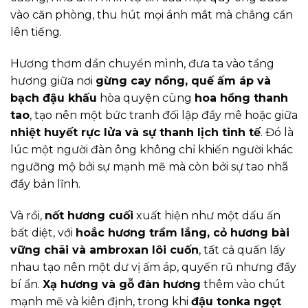
vào căn phòng, thu hút mọi ánh mắt mà chẳng cần
lên tiếng.
Hương thơm dần chuyển mình, đưa ta vào tầng
hương giữa nơi
gừng cay nồng, quế ấm áp và
bạch đậu khấu
hòa quyện cùng
hoa hồng thanh
tao
, tạo nên một bức tranh đối lập đầy mê hoặc giữa
nhiệt huyết rực lửa và sự thanh lịch tinh tế
. Đó là
lúc một người đàn ông không chỉ khiến người khác
ngưỡng mộ bởi sự mạnh mẽ mà còn bởi sự tao nhã
đầy bản lĩnh.
Và rồi,
nốt hương cuối
xuất hiện như một dấu ấn
bất diệt, với
hoắc hương trầm lắng, cỏ hương bài
vững chãi và ambroxan lôi cuốn
, tất cả quấn lấy
nhau tạo nên một dư vị ấm áp, quyến rũ nhưng đầy
bí ẩn.
Xạ hương và gỗ đàn hương
thêm vào chút
mạnh mẽ và kiên định, trong khi
đậu tonka ngọt