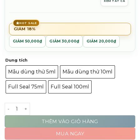
XEM TẤT CẢ
đến
10,200,000
HOT SALE
GIẢM 18%
GIẢM 50,000₫
GIẢM 30,000₫
GIẢM 20,000₫
Dung tích
Mẫu dùng thử 5ml
Mẫu dùng thử 10ml
Full Seal 75ml
Full Seal 100ml
Creed Absolu Aventus số lượng
THÊM VÀO GIỎ HÀNG
MUA NGAY