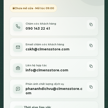
có
có
thể
thể
Chưa mở cửa · Mở lúc 09:00
được
được
chọn
chọn
trên
trên
Chăm sóc khách hàng
trang
trang
090 143 22 41
sản
sản
phẩm
phẩm
Email chăm sóc khách hàng
cskh@clmensstore.com
Liên hệ hợp tác
info@clmensstore.com
Phản ánh chất lượng dịch vụ
phananhdichvu@clmensstore.c
om
Thời gian làm việc