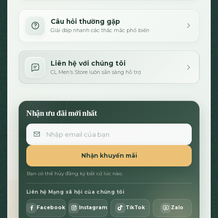
Câu hỏi thường gặp
Giải đáp nhanh các thắc mắc phổ biến
Liên hệ với chúng tôi
CL Men’s Store luôn sẵn sàng hỗ trợ
Nhận ưu đãi mới nhất
Email
Nhận khuyến mãi
Bạn có thể hủy đăng ký bất cứ lúc nào.
Liên hệ Mạng xã hội của chúng tôi
Facebook
Instagram
TikTok
Zalo