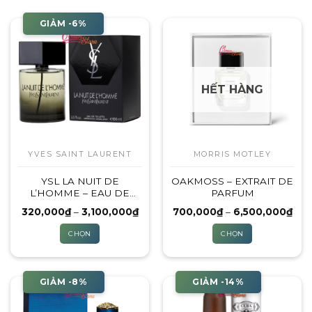
GIẢM -6%
HẾT HÀNG
YVES SAINT LAURENT
MORRIS MOTLEY
YSL LA NUIT DE
OAKMOSS – EXTRAIT DE
L’HOMME – EAU DE
PARFUM
TOILETTE
Khoảng
Kho
320,000
₫
–
3,100,000
₫
700,000
₫
–
6,500,000
₫
giá:
giá:
từ
từ
CHỌN
CHỌN
320,000₫
700
đến
đến
Sản
Sản
3,100,000₫
6,5
phẩm
phẩm
này
này
GIẢM -8%
GIẢM -14%
có
có
nhiều
nhiều