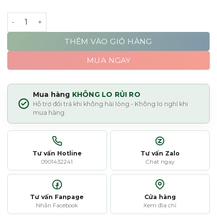
Penhaligon's Sartorial Eau de Toilette số lượng
THÊM VÀO GIỎ HÀNG
MUA NGAY
Mua hàng
KHÔNG LO RỦI RO
Hỗ trợ đổi trả khi không hài lòng - Không lo nghĩ khi
mua hàng
Tư vấn Hotline
Tư vấn Zalo
0901432241
Chat ngay
Tư vấn Fanpage
Cửa hàng
Nhắn Facebook
Xem địa chỉ