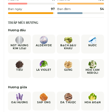
Ban ngày
97
Ban đêm
54
THÁP MÙI HƯƠNG
Hương đầu
NỐT HƯƠNG
ALDEHYDE
BẠCH ĐẬU
NƯỚC
KIM LOẠI
KHẤU
TIÊU
LÁ VIOLET
GỪNG
HOA CAM
NEROLI
Hương giữa
OẢI HƯƠNG
SÁP ONG
DA THUỘC
HOA ĐOẠN