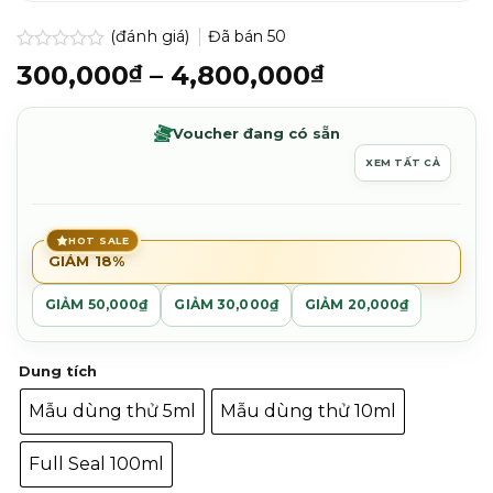
(đánh giá)
Đã bán
50
Được
Khoảng
300,000
–
4,800,000
₫
₫
xếp
giá:
hạng
0.0
từ
Voucher đang có sẵn
5
300,000₫
sao
XEM TẤT CẢ
đến
4,800,000₫
HOT SALE
GIẢM 18%
GIẢM 50,000₫
GIẢM 30,000₫
GIẢM 20,000₫
Dung tích
Mẫu dùng thử 5ml
Mẫu dùng thử 10ml
Full Seal 100ml