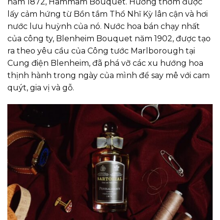
năm 1872, Hammam Bouquet. Hương thơm được
lấy cảm hứng từ Bồn tắm Thổ Nhĩ Kỳ lân cận và hơi
nước lưu huỳnh của nó. Nước hoa bán chạy nhất
của công ty, Blenheim Bouquet năm 1902, được tạo
ra theo yêu cầu của Công tước Marlborough tại
Cung điện Blenheim, đã phá vỡ các xu hướng hoa
thịnh hành trong ngày của mình để say mê với cam
quýt, gia vị và gỗ.