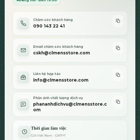
được
được
chọn
chọn
trên
trên
Chăm sóc khách hàng
trang
trang
090 143 22 41
sản
sản
phẩm
phẩm
Email chăm sóc khách hàng
cskh@clmensstore.com
Liên hệ hợp tác
info@clmensstore.com
Phản ánh chất lượng dịch vụ
phananhdichvu@clmensstore.c
om
Thời gian làm việc
Giờ Việt Nam · GMT+7