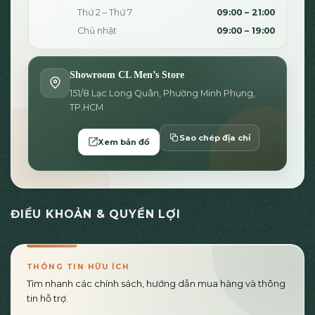
Thứ 2 – Thứ 7
09:00 – 21:00
Chủ nhật
09:00 – 19:00
Showroom CL Men’s Store
151/8 Lạc Long Quân, Phường Minh Phụng,
TP.HCM
Sao chép địa chỉ
Xem bản đồ
ĐIỀU KHOẢN & QUYỀN LỢI
THÔNG TIN HỮU ÍCH
Tìm nhanh các chính sách, hướng dẫn mua hàng và thông
tin hỗ trợ.