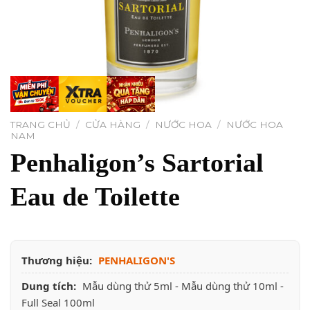
TRANG CHỦ
/
CỬA HÀNG
/
NƯỚC HOA
/
NƯỚC HOA
NAM
Penhaligon’s Sartorial
Eau de Toilette
Thương hiệu:
PENHALIGON'S
Dung tích:
Mẫu dùng thử 5ml - Mẫu dùng thử 10ml -
Full Seal 100ml