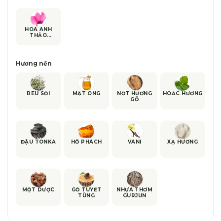
HOA ANH
THẢO
CYCLAMEN
Hương nền
RÊU SỒI
MẬT ONG
NỐT HƯƠNG
HOẮC HƯƠNG
GỖ
ĐẬU TONKA
HỔ PHÁCH
VANI
XẠ HƯƠNG
MỘT DƯỢC
GỖ TUYẾT
NHỰA THƠM
TÙNG
GURJUN