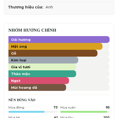
Thương hiệu của:
Anh
NHÓM HƯƠNG CHÍNH
Oải hương
Mật ong
Gỗ
Kim loại
Gia vị tươi
Thảo mộc
Ngọt
Mùi hoang dã
NÊN DÙNG VÀO
Mùa đông
73
Mùa xuân
95
Mùa hè
41
Mùa thu
100