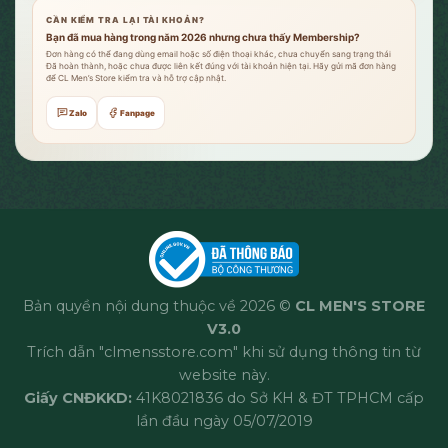
CẦN KIỂM TRA LẠI TÀI KHOẢN?
Bạn đã mua hàng trong năm 2026 nhưng chưa thấy Membership?
Đơn hàng có thể đang dùng email hoặc số điện thoại khác, chưa chuyển sang trạng thái
Đã hoàn thành, hoặc chưa được liên kết đúng với tài khoản hiện tại. Hãy gửi mã đơn hàng
để CL Men’s Store kiểm tra và hỗ trợ cập nhật.
Zalo
Fanpage
Bản quyền nội dung thuộc về 2026 ©
CL MEN'S STORE
V3.0
Trích dẫn "clmensstore.com" khi sử dụng thông tin từ
website này.
Giấy CNĐKKD:
41K8021836 do Sở KH & ĐT TPHCM cấp
lần đầu ngày 05/07/2019