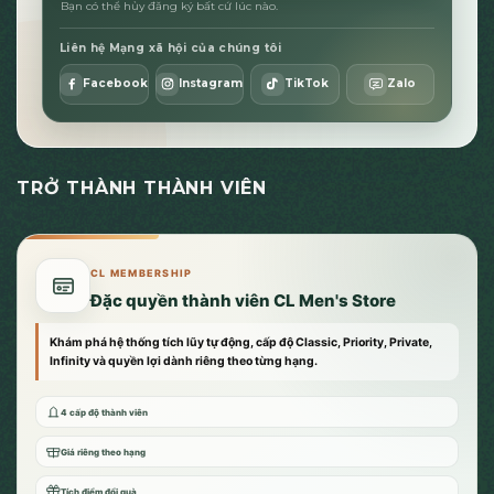
Bạn có thể hủy đăng ký bất cứ lúc nào.
Liên hệ Mạng xã hội của chúng tôi
Facebook
Instagram
TikTok
Zalo
TRỞ THÀNH THÀNH VIÊN
CL MEMBERSHIP
Đặc quyền thành viên CL Men's Store
Khám phá hệ thống tích lũy tự động, cấp độ Classic, Priority, Private,
Infinity và quyền lợi dành riêng theo từng hạng.
4 cấp độ thành viên
Giá riêng theo hạng
Tích điểm đổi quà