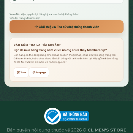
Xem điều kiện, quyền lợi, đăng ký và tra cứu hệ thống thành
viên tại trang Membership.
Giới thiệu & Tra cứu hệ thống thành viên
CẦN KIỂM TRA LẠI TÀI KHOẢN?
Bạn đã mua hàng trong năm 2026 nhưng chưa thấy Membership?
Đơn hàng có thể đang dùng email hoặc số điện thoại khác, chưa chuyển sang trạng thái
Đã hoàn thành, hoặc chưa được liên kết đúng với tài khoản hiện tại. Hãy gửi mã đơn hàng
để CL Men’s Store kiểm tra và hỗ trợ cập nhật.
Zalo
Fanpage
Bản quyền nội dung thuộc về 2026 ©
CL MEN'S STORE