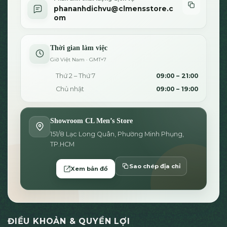
phananhdichvu@clmensstore.c
om
Thời gian làm việc
Giờ Việt Nam · GMT+7
Thứ 2 – Thứ 7
09:00 – 21:00
Chủ nhật
09:00 – 19:00
Showroom CL Men’s Store
151/8 Lạc Long Quân, Phường Minh Phụng,
TP.HCM
Sao chép địa chỉ
Xem bản đồ
ĐIỀU KHOẢN & QUYỀN LỢI