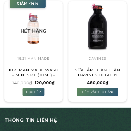
GIẢM -14%
HẾT HÀNG
18.21 MAN MADE
DAVINES
18.21 MAN MADE WASH
SỮA TẮM TOÀN THÂN
– MINI SIZE (30ML) –
DAVINES OI BODY
MÙI HƯƠNG: SPICED
WASH
Giá
Giá
140,000
₫
120,000
₫
480,000
₫
VANILLA
gốc
hiện
là:
tại
ĐỌC TIẾP
THÊM VÀO GIỎ HÀNG
140,000₫.
là:
120,000₫.
THÔNG TIN LIÊN HỆ