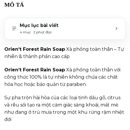
MÔ TẢ
Mục lục bài viết
4 mục · 2 phút đọc
MỞ H
Orien’t Forest Rain Soap
Xà phồng toàn thân – Tự
nhiên & thành phần cao cấp
Orien’t Forest Rain Soap
Xà phồng toàn thân với
công thức 100% là tự nhiên không chứa các chất
hóa học hoặc bảo quản từ paraben.
Sự pha trộn hài hòa của các loại tinh dầu gỗ, citrus
và rêu sồi tạo ra một cảm giác sảng khoái, mát mẻ
như đang ở trú mưa trong một khu rừng rậm nhiệt
đới