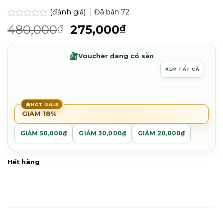
(đánh giá)
Đã bán
72
Được
Giá
Giá
480,000
275,000
₫
₫
xếp
gốc
hiện
hạng
0.0
là:
tại
Voucher đang có sẵn
5
480,000₫.
là:
sao
XEM TẤT CẢ
275,000₫.
HOT SALE
GIẢM 18%
GIẢM 50,000₫
GIẢM 30,000₫
GIẢM 20,000₫
Hết hàng