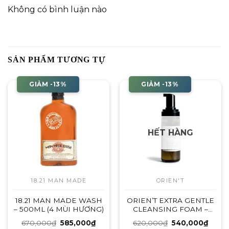
Không có bình luận nào
SẢN PHẨM TƯƠNG TỰ
GIẢM -13%
GIẢM -13%
HẾT HÀNG
18.21 MAN MADE
ORIEN'T
18.21 MAN MADE WASH
ORIEN’T EXTRA GENTLE
– 500ML (4 MÙI HƯƠNG)
CLEANSING FOAM –
SỮA RỬA MẶT
Giá
Giá
Giá
Giá
670,000
₫
585,000
₫
620,000
₫
540,000
₫