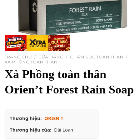
TRANG CHỦ
/
CỬA HÀNG
/
CHĂM SÓC TOÀN THÂN
/
XÀ PHỒNG TOÀN THÂN
Xà Phồng toàn thân
Orien’t Forest Rain Soap
Thương hiệu:
ORIEN'T
Thương hiệu của:
Đài Loan