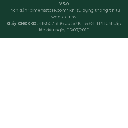
V3.0
Trích dẫn "clmensstore.com" khi sử dụng thông tin từ
website này.
Giấy CNĐKKD:
41K8021836 do Sở KH & ĐT TPHCM cấp
lần đầu ngày 05/07/2019