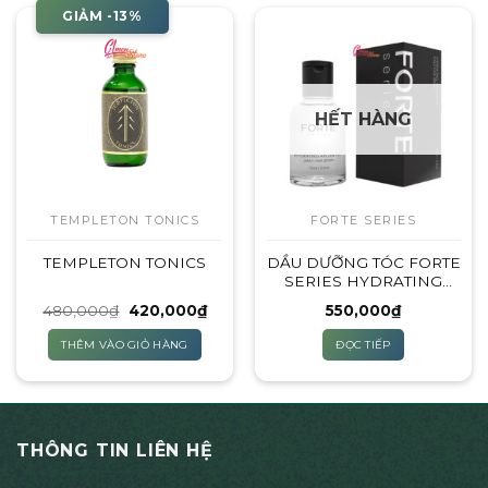
GIẢM -13%
HẾT HÀNG
TEMPLETON TONICS
FORTE SERIES
TEMPLETON TONICS
DẦU DƯỠNG TÓC FORTE
SERIES HYDRATING
ARGAN OIL
Giá
Giá
480,000
₫
420,000
₫
550,000
₫
gốc
hiện
là:
tại
THÊM VÀO GIỎ HÀNG
ĐỌC TIẾP
480,000₫.
là:
420,000₫.
THÔNG TIN LIÊN HỆ