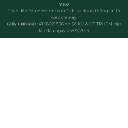
V3.0
Trích dẫn "clmensstore.com" khi sử dụng thông tin từ
website này.
Giấy CNĐKKD:
41K8021836 do Sở KH & ĐT TPHCM cấp
lần đầu ngày 05/07/2019