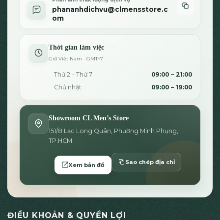
phananhdichvu@clmensstore.c
om
Thời gian làm việc
Giờ Việt Nam · GMT+7
Thứ 2 – Thứ 7
09:00 – 21:00
Chủ nhật
09:00 – 19:00
Showroom CL Men’s Store
151/8 Lạc Long Quân, Phường Minh Phụng,
TP.HCM
Sao chép địa chỉ
Xem bản đồ
ĐIỀU KHOẢN & QUYỀN LỢI