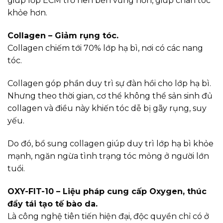
giúp lớp ECM trở nên bền vững hơn, giúp chân tóc
khỏe hơn.
Collagen – Giảm rụng tóc.
Collagen chiếm tới 70% lớp hạ bì, nơi có các nang
tóc.
Collagen góp phần duy trì sự đàn hồi cho lớp hạ bì.
Nhưng theo thời gian, cơ thể không thể sản sinh đủ
collagen và điều này khiến tóc dễ bị gãy rụng, suy
yếu.
Do đó, bổ sung collagen giúp duy trì lớp hạ bì khỏe
mạnh, ngăn ngừa tình trạng tóc mỏng ở người lớn
tuổi.
OXY-FIT-10 – Liệu pháp cung cấp Oxygen, thúc
đẩy tái tạo tế bào da.
Là công nghệ tiên tiến hiện đại, độc quyền chỉ có ở