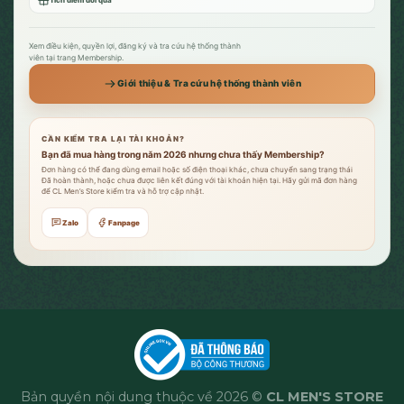
Tích điểm đổi quà
Xem điều kiện, quyền lợi, đăng ký và tra cứu hệ thống thành
viên tại trang Membership.
Giới thiệu & Tra cứu hệ thống thành viên
CẦN KIỂM TRA LẠI TÀI KHOẢN?
Bạn đã mua hàng trong năm 2026 nhưng chưa thấy Membership?
Đơn hàng có thể đang dùng email hoặc số điện thoại khác, chưa chuyển sang trạng thái
Đã hoàn thành, hoặc chưa được liên kết đúng với tài khoản hiện tại. Hãy gửi mã đơn hàng
để CL Men’s Store kiểm tra và hỗ trợ cập nhật.
Zalo
Fanpage
Bản quyền nội dung thuộc về 2026 ©
CL MEN'S STORE