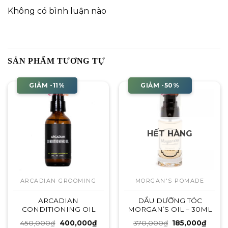
Không có bình luận nào
SẢN PHẨM TƯƠNG TỰ
GIẢM -11%
GIẢM -50%
HẾT HÀNG
ARCADIAN GROOMING
MORGAN'S POMADE
ARCADIAN
DẦU DƯỠNG TÓC
CONDITIONING OIL
MORGAN’S OIL – 30ML
Giá
Giá
Giá
Giá
450,000
₫
400,000
₫
370,000
₫
185,000
₫