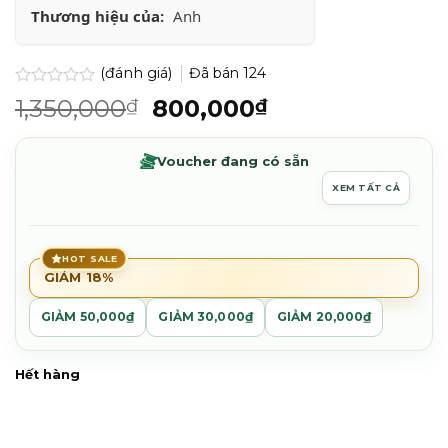
Thương hiệu của:
Anh
(đánh giá)
Đã bán
124
Được
Giá
Giá
1,350,000
800,000
₫
₫
xếp
gốc
hiện
hạng
0.0
là:
tại
Voucher đang có sẵn
5
1,350,000₫.
là:
sao
XEM TẤT CẢ
800,000₫.
HOT SALE
GIẢM 18%
GIẢM 50,000₫
GIẢM 30,000₫
GIẢM 20,000₫
Hết hàng