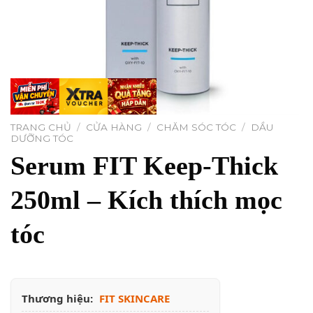
TRANG CHỦ
/
CỬA HÀNG
/
CHĂM SÓC TÓC
/
DẦU
DƯỠNG TÓC
Serum FIT Keep-Thick
250ml – Kích thích mọc
tóc
Thương hiệu:
FIT SKINCARE