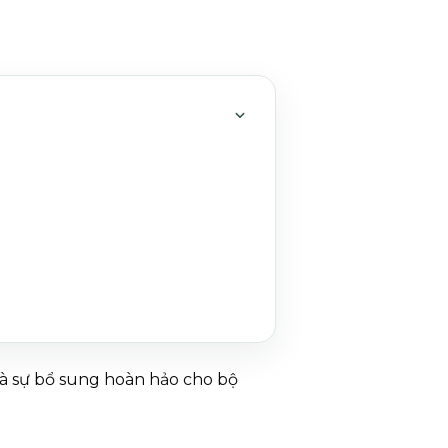
MỞ HOẶC THU GỌN MỤC 
là sự bổ sung hoàn hảo cho bộ