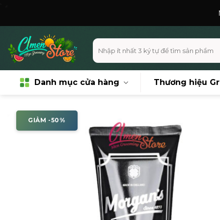
Skip
Miễn phí vận
to
content
Tìm
kiếm:
Danh mục cửa hàng
Thương hiệu G
GIẢM -50%