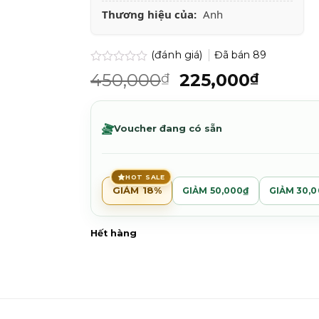
Thương hiệu của:
Anh
(đánh giá)
Đã bán
89
Được
Giá
Giá
450,000
225,000
₫
₫
xếp
gốc
hiện
hạng
0.0
là:
tại
5
450,000₫.
là:
Voucher đang có sẵn
sao
225,00
HOT SALE
GIẢM 18%
GIẢM 50,000₫
GIẢM 30,
Hết hàng