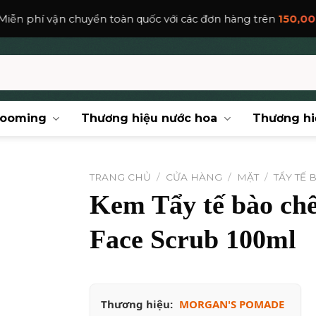
 chuyển toàn quốc với các đơn hàng trên
150,000
₫
.
rooming
Thương hiệu nước hoa
Thương hi
TRANG CHỦ
/
CỬA HÀNG
/
MẶT
/
TẨY TẾ
Kem Tẩy tế bào chế
Face Scrub 100ml
Thương hiệu:
MORGAN'S POMADE