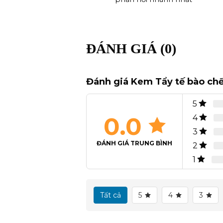
ĐÁNH GIÁ (0)
Đánh giá Kem Tẩy tế bào chế
5
0.0
4
3
ĐÁNH GIÁ TRUNG BÌNH
2
1
Tất cả
5
4
3