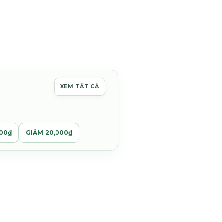
XEM TẤT CẢ
0₫.
000₫
GIẢM 20,000₫