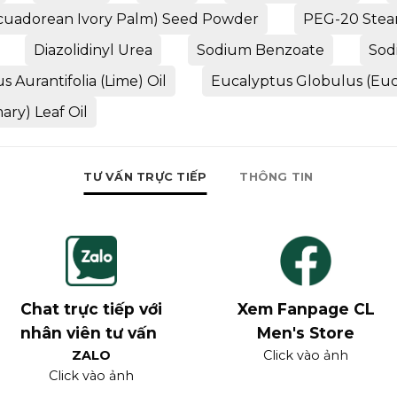
Ecuadorean Ivory Palm) Seed Powder
PEG-20 Stea
Diazolidinyl Urea
Sodium Benzoate
Sod
us Aurantifolia (Lime) Oil
Eucalyptus Globulus (Euca
ary) Leaf Oil
TƯ VẤN TRỰC TIẾP
THÔNG TIN
Chat trực tiếp với
Xem Fanpage CL
nhân viên tư vấn
Men's Store
ZALO
Click vào ảnh
Click vào ảnh