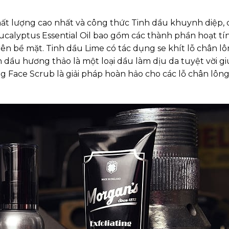
t lượng cao nhất và công thức Tinh dầu khuynh diệp, 
 Eucalyptus Essential Oil bao gồm các thành phần hoạt tí
rên bề mặt. Tinh dầu Lime có tác dụng se khít lỗ chân lôn
h dầu hương thảo là một loại dầu làm dịu da tuyệt vời g
ng Face Scrub là giải pháp hoàn hảo cho các lỗ chân lôn