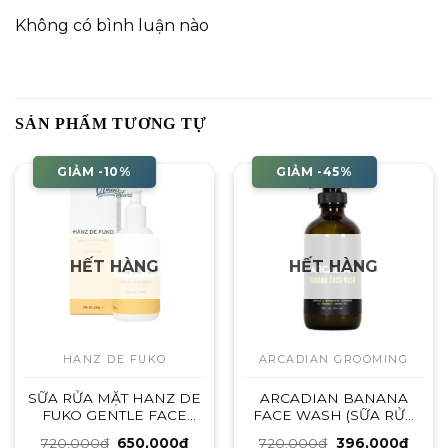
Không có bình luận nào
SẢN PHẨM TƯƠNG TỰ
GIẢM -10%
GIẢM -45%
HẾT HÀNG
HẾT HÀNG
HANZ DE FUKO
ARCADIAN GROOMING
SỮA RỬA MẶT HANZ DE
ARCADIAN BANANA
FUKO GENTLE FACE
FACE WASH (SỮA RỬA
WASH – 237ML
MẶT)
Giá
Giá
Giá
Giá
720,000
₫
650,000
₫
720,000
₫
396,000
₫