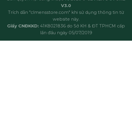
V3.0
Trích dẫn "clmensstore.com" khi sử dụng thông tin từ
website này.
Giấy CNĐKKD:
41K8021836 do Sở KH & ĐT TPHCM cấp
lần đầu ngày 05/07/2019