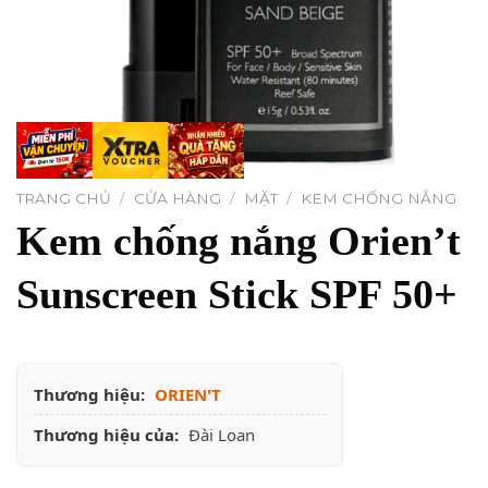
TRANG CHỦ
/
CỬA HÀNG
/
MẶT
/
KEM CHỐNG NẮNG
Kem chống nắng Orien’t
Sunscreen Stick SPF 50+
Thương hiệu:
ORIEN'T
Thương hiệu của:
Đài Loan