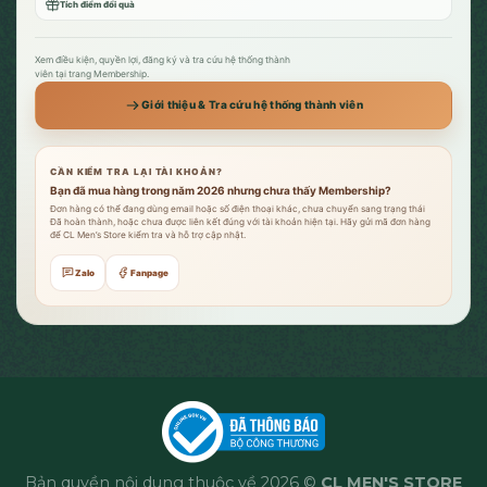
Tích điểm đổi quà
Xem điều kiện, quyền lợi, đăng ký và tra cứu hệ thống thành
viên tại trang Membership.
Giới thiệu & Tra cứu hệ thống thành viên
CẦN KIỂM TRA LẠI TÀI KHOẢN?
Bạn đã mua hàng trong năm 2026 nhưng chưa thấy Membership?
Đơn hàng có thể đang dùng email hoặc số điện thoại khác, chưa chuyển sang trạng thái
Đã hoàn thành, hoặc chưa được liên kết đúng với tài khoản hiện tại. Hãy gửi mã đơn hàng
để CL Men’s Store kiểm tra và hỗ trợ cập nhật.
Zalo
Fanpage
Bản quyền nội dung thuộc về 2026 ©
CL MEN'S STORE