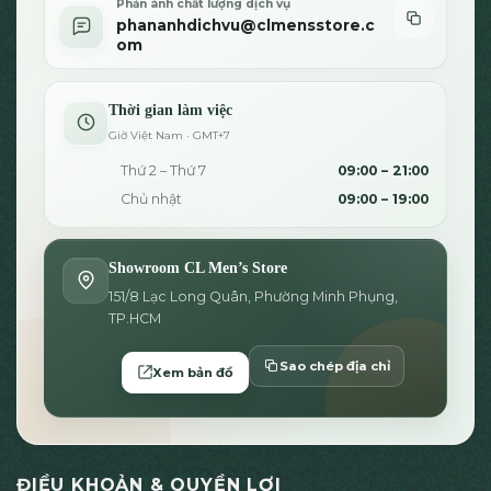
Phản ánh chất lượng dịch vụ
phananhdichvu@clmensstore.c
om
Thời gian làm việc
Giờ Việt Nam · GMT+7
Thứ 2 – Thứ 7
09:00 – 21:00
Chủ nhật
09:00 – 19:00
Showroom CL Men’s Store
151/8 Lạc Long Quân, Phường Minh Phụng,
TP.HCM
Sao chép địa chỉ
Xem bản đồ
ĐIỀU KHOẢN & QUYỀN LỢI