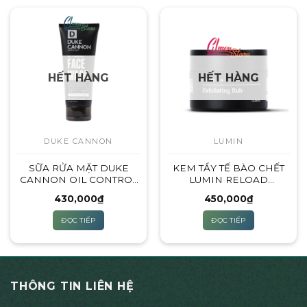
HẾT HÀNG
HẾT HÀNG
DUKE CANNON
LUMIN
SỮA RỬA MẶT DUKE
KEM TẨY TẾ BÀO CHẾT
CANNON OIL CONTROL
LUMIN RELOAD
FACE WASH – (DÀNH
EXFOLIATING RUB
430,000
₫
450,000
₫
CHO DA DẦU)
ĐỌC TIẾP
ĐỌC TIẾP
THÔNG TIN LIÊN HỆ