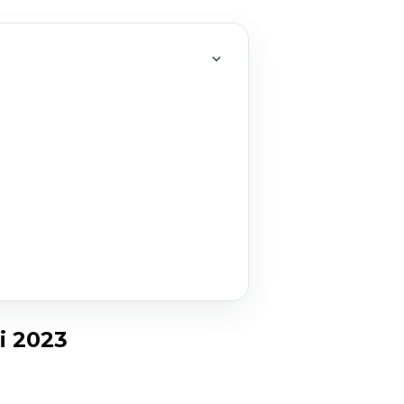
MỞ HOẶC THU GỌN MỤC 
i 2023