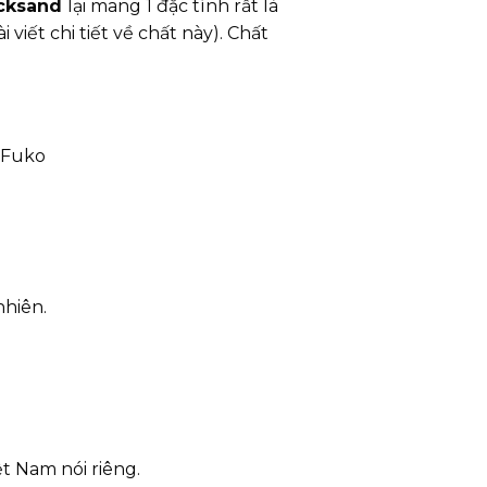
cksand
lại mang 1 đặc tính rất là
iết chi tiết về chất này). Chất
 Fuko
nhiên.
t Nam nói riêng.