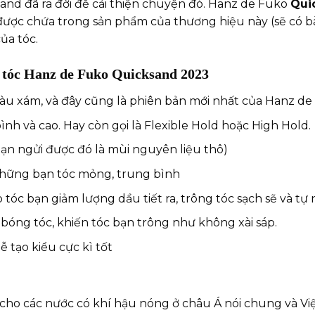
and đã ra đời để cải thiện chuyện đó. Hanz de Fuko
Qui
ược chứa trong sản phẩm của thương hiệu này (sẽ có bài v
ủa tóc.
t tóc Hanz de Fuko Quicksand 2023
àu xám, và đây cũng là phiên bản mới nhất của Hanz de
nh và cao. Hay còn gọi là Flexible Hold hoặc High Hold.
n ngửi được đó là mùi nguyên liệu thô)
 những bạn tóc mỏng, trung bình
tóc bạn giảm lượng dầu tiết ra, trông tóc sạch sẽ và tự 
óng tóc, khiến tóc bạn trông như không xài sáp.
 tạo kiểu cực kì tốt
 cho các nước có khí hậu nóng ở châu Á nói chung và Việ