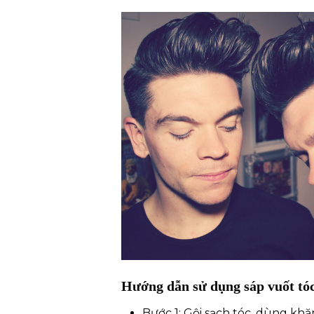
Hướng dẫn sử dụng sáp vuốt tó
Bước 1: Gội sạch tóc, dùng khă