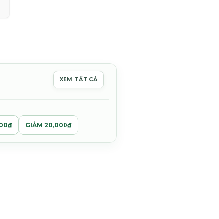
ng
XEM TẤT CẢ
000₫
00₫
000₫
GIẢM 20,000₫
23 số lượng