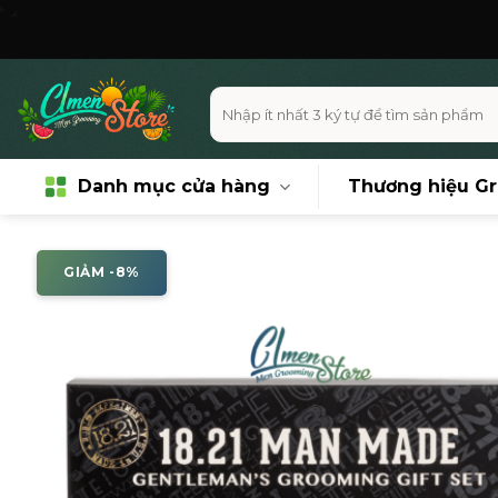
Skip
Miễn phí vận 
to
content
Tìm
kiếm:
Danh mục cửa hàng
Thương hiệu G
GIẢM -8%