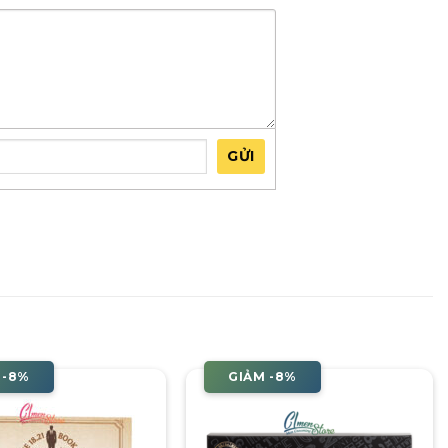
GỬI
 -8%
GIẢM -8%