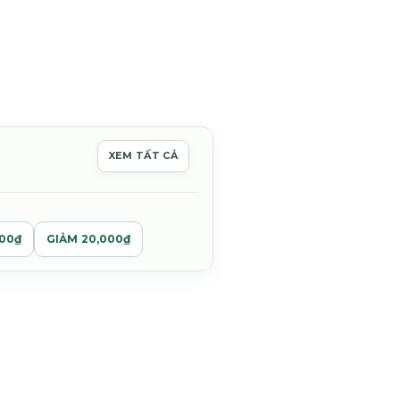
n
XEM TẤT CẢ
0,000₫.
000₫
GIẢM 20,000₫