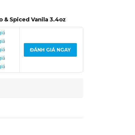
 & Spiced Vanila 3.4oz
giá
giá
giá
ĐÁNH GIÁ NGAY
giá
giá