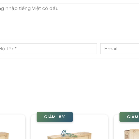
GIẢM -8%
GIẢM