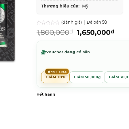
Thương hiệu của:
Mỹ
(đánh giá)
Đã bán
58
Được
Giá
Giá
1,800,000
1,650,000
₫
₫
xếp
gốc
hiệ
hạng
0.0
là:
tại
5
1,800,000₫.
là:
Voucher đang có sẵn
sao
1,65
HOT SALE
GIẢM 18%
GIẢM 50,000₫
GIẢM 30,
Hết hàng