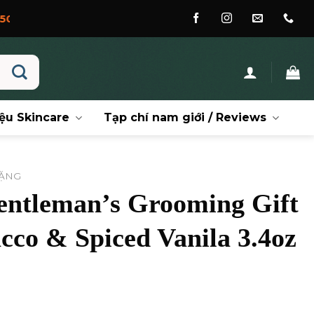
ệu Skincare
Tạp chí nam giới / Reviews
TẶNG
ntleman’s Grooming Gift
acco & Spiced Vanila 3.4oz