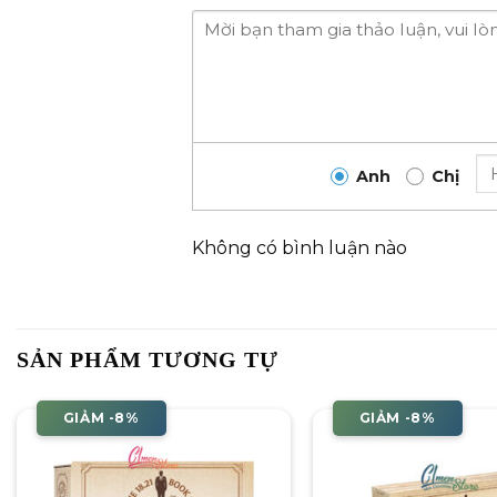
Anh
Chị
Không có bình luận nào
SẢN PHẨM TƯƠNG TỰ
GIẢM -8%
GIẢM -8%