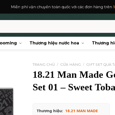
chuyển toàn quốc với các đơn hàng trên
150,000
₫
.
rooming
Thương hiệu nước hoa
Thương hi
TRANG CHỦ
/
CỬA HÀNG
/
GIFT SET QUÀ 
18.21 Man Made Ge
Set 01 – Sweet Tob
Thương hiệu:
18.21 MAN MADE