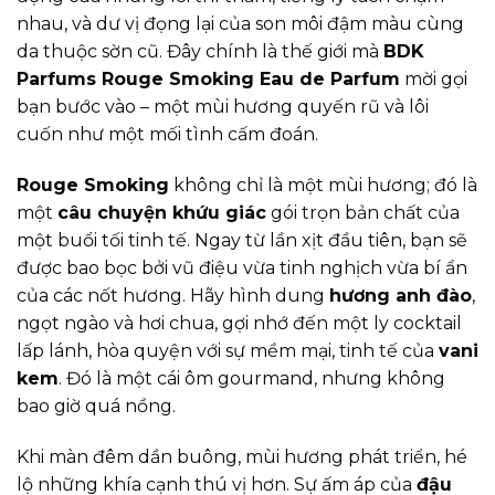
nhau, và dư vị đọng lại của son môi đậm màu cùng
da thuộc sờn cũ. Đây chính là thế giới mà
BDK
Parfums Rouge Smoking Eau de Parfum
mời gọi
bạn bước vào – một mùi hương quyến rũ và lôi
cuốn như một mối tình cấm đoán.
Rouge Smoking
không chỉ là một mùi hương; đó là
một
câu chuyện khứu giác
gói trọn bản chất của
một buổi tối tinh tế. Ngay từ lần xịt đầu tiên, bạn sẽ
được bao bọc bởi vũ điệu vừa tinh nghịch vừa bí ẩn
của các nốt hương. Hãy hình dung
hương anh đào
,
ngọt ngào và hơi chua, gợi nhớ đến một ly cocktail
lấp lánh, hòa quyện với sự mềm mại, tinh tế của
vani
kem
. Đó là một cái ôm gourmand, nhưng không
bao giờ quá nồng.
Khi màn đêm dần buông, mùi hương phát triển, hé
lộ những khía cạnh thú vị hơn. Sự ấm áp của
đậu