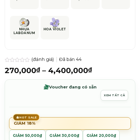
NHỰA
HOA VIOLET
LABDANUM
(đánh giá)
Đã bán
44
Được
Khoảng
270,000
–
4,400,000
₫
₫
xếp
giá:
hạng
0.0
từ
Voucher đang có sẵn
5
270,000₫
sao
XEM TẤT CẢ
đến
4,400,000₫
HOT SALE
GIẢM 18%
GIẢM 50,000₫
GIẢM 30,000₫
GIẢM 20,000₫