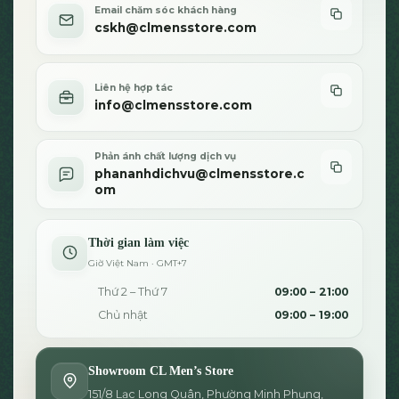
Email chăm sóc khách hàng
cskh@clmensstore.com
Liên hệ hợp tác
info@clmensstore.com
Phản ánh chất lượng dịch vụ
phananhdichvu@clmensstore.c
om
Thời gian làm việc
Giờ Việt Nam · GMT+7
Thứ 2 – Thứ 7
09:00 – 21:00
Chủ nhật
09:00 – 19:00
Showroom CL Men’s Store
151/8 Lạc Long Quân, Phường Minh Phụng,