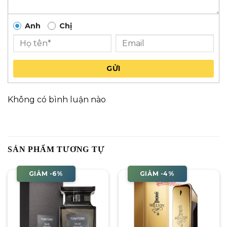
Anh
Chị
GỬI
Không có bình luận nào
SẢN PHẨM TƯƠNG TỰ
GIẢM -6%
GIẢM -4%