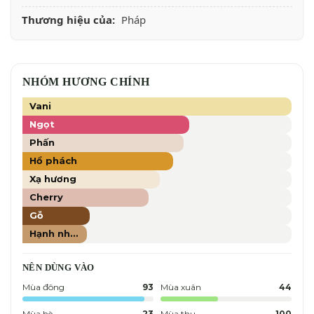
Thương hiệu của:
Pháp
NHÓM HƯƠNG CHÍNH
Vani
Ngọt
Phấn
Hổ phách
Xạ hương
Cherry
Gỗ
Hạnh nhân
NÊN DÙNG VÀO
Mùa đông
93
Mùa xuân
44
Mùa hè
23
Mùa thu
100