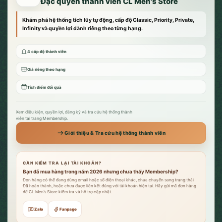
Đặc quyền thành viên CL Men's Store
Khám phá hệ thống tích lũy tự động, cấp độ Classic, Priority, Private,
Infinity và quyền lợi dành riêng theo từng hạng.
4 cấp độ thành viên
Giá riêng theo hạng
Tích điểm đổi quà
Xem điều kiện, quyền lợi, đăng ký và tra cứu hệ thống thành
viên tại trang Membership.
Giới thiệu & Tra cứu hệ thống thành viên
CẦN KIỂM TRA LẠI TÀI KHOẢN?
Bạn đã mua hàng trong năm 2026 nhưng chưa thấy Membership?
Đơn hàng có thể đang dùng email hoặc số điện thoại khác, chưa chuyển sang trạng thái
Đã hoàn thành, hoặc chưa được liên kết đúng với tài khoản hiện tại. Hãy gửi mã đơn hàng
để CL Men’s Store kiểm tra và hỗ trợ cập nhật.
Zalo
Fanpage