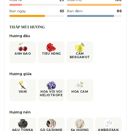
Ban ngày
65
Ban đêm
86
THÁP MÙI HƯƠNG
Hương đầu
ANH ĐÀO
TIÊU HỒNG
CAM
BERGAMOT
Hương giữa
VANI
HOA VÒI VOI
HOA CAM
HELIOTROPE
Hương nền
ĐẬU TONKA
GỖ CASHMIR
XẠ HƯƠNG
AMBROXAN