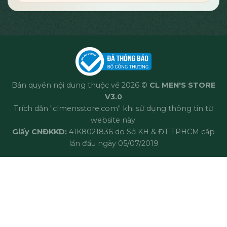
Bản quyền nội dung thuộc về 2026 ©
CL MEN'S STORE
V3.0
Trích dẫn "clmensstore.com" khi sử dụng thông tin từ
website này.
Giấy CNĐKKD:
41K8021836 do Sở KH & ĐT TPHCM cấp
lần đầu ngày 05/07/2019