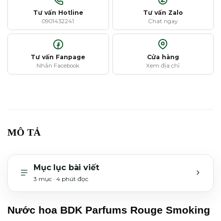
Tư vấn Hotline
Tư vấn Zalo
0901432241
Chat ngay
Tư vấn Fanpage
Cửa hàng
Nhắn Facebook
Xem địa chỉ
MÔ TẢ
Mục lục bài viết
3 mục · 4 phút đọc
MỞ H
Nước hoa BDK Parfums Rouge Smoking