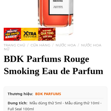
TRANG CHỦ
/
CỬA HÀNG
/
NƯỚC HOA
/
NƯỚC HOA
NỮ
BDK Parfums Rouge
Smoking Eau de Parfum
Thương hiệu:
BDK PARFUMS
Dung tích:
Mẫu dùng thử 5ml - Mẫu dùng thử 10ml -
Full Seal 100ml