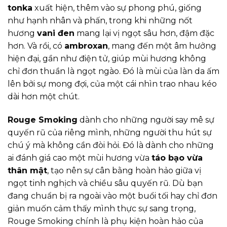
tonka
xuất hiện, thêm vào sự phong phú, giống
như hạnh nhân và phấn, trong khi những nốt
hương
vani đen
mang lại vị ngọt sâu hơn, đậm đặc
hơn. Và rồi, có
ambroxan
, mang đến một âm hưởng
hiện đại, gần như điện tử, giúp mùi hương không
chỉ đơn thuần là ngọt ngào. Đó là mùi của làn da ấm
lên bởi sự mong đợi, của một cái nhìn trao nhau kéo
dài hơn một chút.
Rouge Smoking
dành cho những người say mê sự
quyến rũ của riêng mình, những người thu hút sự
chú ý mà không cần đòi hỏi. Đó là dành cho những
ai đánh giá cao một mùi hương vừa
táo bạo vừa
thân mật
, tạo nên sự cân bằng hoàn hảo giữa vị
ngọt tinh nghịch và chiều sâu quyến rũ. Dù bạn
đang chuẩn bị ra ngoài vào một buổi tối hay chỉ đơn
giản muốn cảm thấy mình thực sự sang trọng,
Rouge Smoking chính là phụ kiện hoàn hảo của