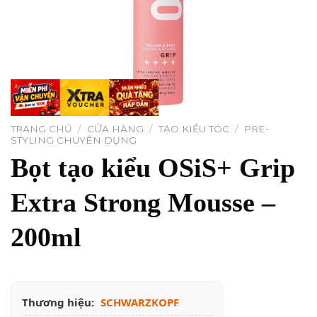
TRANG CHỦ
/
CỬA HÀNG
/
TẠO KIỂU TÓC
/
PRE-
STYLING CHUYÊN DỤNG
Bọt tạo kiểu OSiS+ Grip
Extra Strong Mousse –
200ml
Thương hiệu:
SCHWARZKOPF