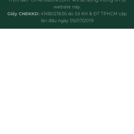
website này.
Giấy CNĐKKD:
41K8021836 do Sở KH & ĐT TPHCM cấp
lần đầu ngày 05/07/2019