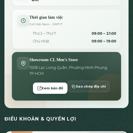
Thời gian làm việc
Giờ Việt Nam · GMT+7
Thứ 2 – Thứ 7
09:00 – 21:00
Chủ nhật
09:00 – 19:00
Showroom CL Men’s Store
151/8 Lạc Long Quân, Phường Minh Phụng,
TP.HCM
Sao chép địa chỉ
Xem bản đồ
ĐIỀU KHOẢN & QUYỀN LỢI