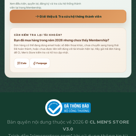
Xem điều kiện, quyền lợi, đăng ký và tra cứu hệ thống thành
viên tại trang Membership.
Giới thiệu & Tra cứu hệ thống thành viên
CẦN KIỂM TRA LẠI TÀI KHOẢN?
Bạn đã mua hàng trong năm 2026 nhưng chưa thấy Membership?
Đơn hàng có thể đang dùng email hoặc số điện thoại khác, chưa chuyển sang trạng thái
Đã hoàn thành, hoặc chưa được liên kết đúng với tài khoản hiện tại. Hãy gửi mã đơn hàng
để CL Men’s Store kiểm tra và hỗ trợ cập nhật.
Zalo
Fanpage
Bản quyền nội dung thuộc về 2026 ©
CL MEN'S STORE
V3.0
Trích dẫn "clmensstore.com" khi sử dụng thông tin từ