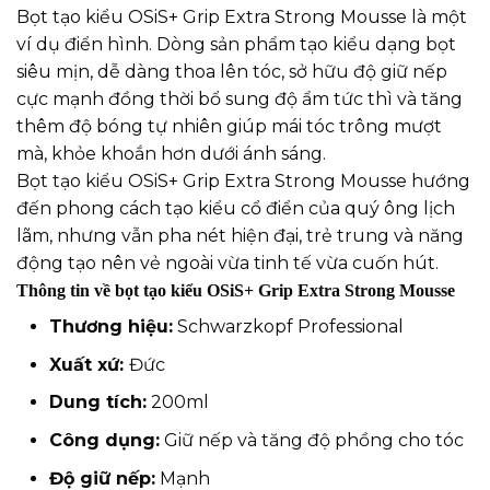
Bọt tạo kiểu OSiS+ Grip Extra Strong Mousse là một
ví dụ điển hình. Dòng sản phẩm tạo kiểu dạng bọt
siêu mịn, dễ dàng thoa lên tóc, sở hữu độ giữ nếp
cực mạnh đồng thời bổ sung độ ẩm tức thì và tăng
thêm độ bóng tự nhiên giúp mái tóc trông mượt
mà, khỏe khoắn hơn dưới ánh sáng.
Bọt tạo kiểu OSiS+ Grip Extra Strong Mousse hướng
đến phong cách tạo kiểu cổ điển của quý ông lịch
lãm, nhưng vẫn pha nét hiện đại, trẻ trung và năng
động tạo nên vẻ ngoài vừa tinh tế vừa cuốn hút.
Thông tin về bọt tạo kiểu OSiS+ Grip Extra Strong Mousse
Thương hiệu:
Schwarzkopf Professional
Xuất xứ:
Đức
Dung tích:
200ml
Công dụng:
Giữ nếp và tăng độ phồng cho tóc
Độ giữ nếp:
Mạnh