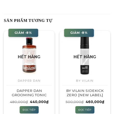
SẢN PHẨM TƯƠNG TỰ
GIẢM -8%
GIẢM -8%
HẾT HÀNG
HẾT HÀNG
DAPPER DAN
BY VILAIN
DAPPER DAN
BY VILAIN SIDEKICK
GROOMING TONIC
ZERO [NEW LABEL]
Giá
Giá
Giá
Giá
480,000
₫
440,000
₫
500,000
₫
460,000
₫
gốc
hiện
gốc
hiện
là:
tại
là:
tại
ĐỌC TIẾP
ĐỌC TIẾP
480,000₫.
là:
500,000₫.
là: