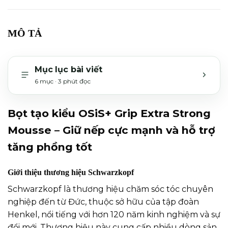
MÔ TẢ
Mục lục bài viết
6 mục · 3 phút đọc
MỞ H
Bọt tạo kiểu OSiS+ Grip Extra Strong
Mousse – Giữ nếp cực mạnh và hỗ trợ
tăng phồng tốt
Giới thiệu thương hiệu Schwarzkopf
Schwarzkopf là thương hiệu chăm sóc tóc chuyên
nghiệp đến từ Đức, thuộc sở hữu của tập đoàn
Henkel, nổi tiếng với hơn 120 năm kinh nghiệm và sự
đổi mới. Thương hiệu này cung cấp nhiều dòng sản