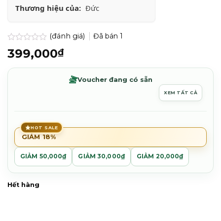
Thương hiệu của:
Đức
(đánh giá)
Đã bán
1
Được
399,000
₫
xếp
hạng
0.0
Voucher đang có sẵn
5
sao
XEM TẤT CẢ
HOT SALE
GIẢM 18%
GIẢM 50,000₫
GIẢM 30,000₫
GIẢM 20,000₫
Hết hàng