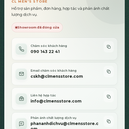
Các
CL MEN'S STORE
tùy
Hỗ trợ sản phẩm, đơn hàng, hợp tác và phản ánh chất
chọn
lượng dịch vụ.
có
thể
Showroom đã đóng cửa
được
chọn
trên
Chăm sóc khách hàng
trang
090 143 22 41
sản
phẩm
Email chăm sóc khách hàng
cskh@clmensstore.com
Liên hệ hợp tác
info@clmensstore.com
Phản ánh chất lượng dịch vụ
phananhdichvu@clmensstore.c
om